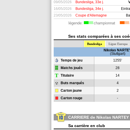
09/05/2026
Bundesliga, 33e j.
V
16/05/2026
Bundesliga, 34e j.
Eintr
23/05/2026
Coupe d'Allemagne
Ba
légende:
championnat
Ses stats comparées à ses coéq
Bundesliga
Ligue Europa
Nikolas NARTE
(Stuttgart)
Temps de jeu
1255'
Matchs joués
28
T
Titulaire
14
Buts marqués
4
Carton jaune
2
Carton rouge
-
CARRIERE de Nikolas NARTEY
Sa carrière en club