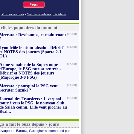
Voter
Voir les resultats
-
Voir les sondages précédents
articles populaires du moment
(05/08)
Mercato : Deschamps, et maintenant
?
(04/08)
Lyon frôle le néant absolu - Débrief
et NOTES des joueurs (Sparta 2-1
OL)
(05/08)
A une semaine de la Supercoupe
d'Europe, le PSG rate sa rentrée -
Débrief et NOTES des joueurs
(Majorque 3-0 PSG)
(04/08)
Mercato : pourquoi le PSG veut
recruter Suzuki ?
(05/08)
Journal des Transferts : Liverpool
tourné vers le PSG, le nouveau club
de Salah connu, Lille veut piocher au
Real...
Ça a fait le buzz depuis 7 jours
Liverpool
: Barcola, Carragher ne comprend pas