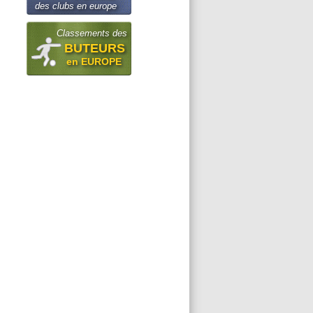
des clubs en europe
Classements des
BUTEURS
en EUROPE