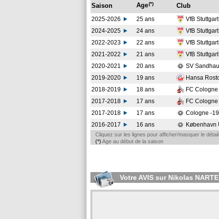
(*)
Age
Saison
Club
2025-2026
25 ans
VfB Stuttgar
2024-2025
24 ans
VfB Stuttgar
2022-2023
22 ans
VfB Stuttgar
2021-2022
21 ans
VfB Stuttgar
2020-2021
20 ans
SV Sandha
2019-2020
19 ans
Hansa Rost
2018-2019
18 ans
FC Cologn
2017-2018
17 ans
FC Cologn
2017-2018
17 ans
Cologne -1
2016-2017
16 ans
København 
Cliquez sur les lignes pour afficher/masquer le déta
(*)
Age au début de la saison
Votre AVIS sur Nikolas NART