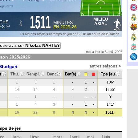
Bagsværd
1511
MILIEU
&
CHS
MINUTES
AXIAL
ES
EN
2025-26
*
(
)
(*) Matchs officiels et temps de jeu en CLUB au cours de la saison
otre avis sur
Nikolas NARTEY
mis à jour le 6 aoû. 2026
ison
2025/2026
autres saisons >
Stuttgart
s
Titu.
Rempl.
Banc
But(s)
Tps jeu
?
?
?
?
?
?
1
3
1
-
1
-
106'
14
14
4
4
2
-
1255'
-
1
-
-
-
-
9'
1
4
3
-
1
-
141'
16
22
8
4
4
-
1511'
mps de jeu
éc.
janv.
févr.
mars
avril
mai
juin