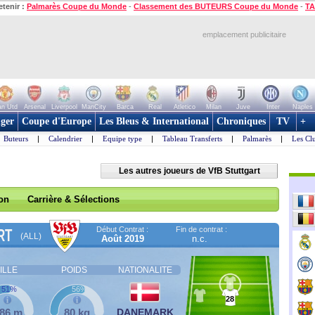
etenir :
Palmarès Coupe du Monde
-
Classement des BUTEURS Coupe du Monde
-
TA
emplacement publicitaire
n Utd
Arsenal
Liverpool
ManCity
Barca
Real
Atletico
Milan
Juve
Inter
Naples
ger
Coupe d'Europe
Les Bleus & International
Chroniques
TV
+
Buteurs
|
Calendrier
|
Equipe type
|
Tableau Transferts
|
Palmarès
|
Les Cl
Les autres joueurs de VfB Stuttgart
son
Carrière & Sélections
Début Contrat :
Fin de contrat :
RT
(ALL)
Août 2019
n.c.
ILLE
POIDS
NATIONALITE
51%
56%
28
,86 m
80 kg
DANEMARK