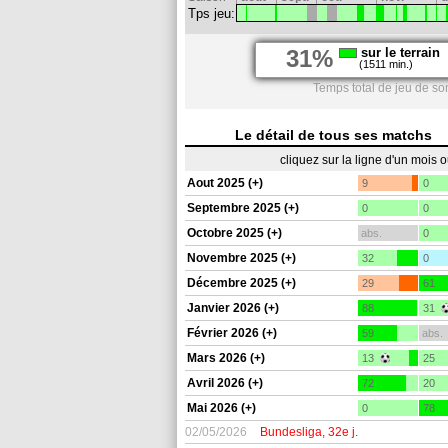
Tps jeu:
31%
sur le terrain
(1511 min.)
Temps total de jeu de so
Le détail de tous ses matchs
cliquez sur la ligne d'un mois 
Aout 2025 (+)
9
0
Septembre 2025 (+)
0
0
Octobre 2025 (+)
abs.
0
Novembre 2025 (+)
32
0
Décembre 2025 (+)
29
61
Janvier 2026 (+)
88
31
Février 2026 (+)
59
abs.
Mars 2026 (+)
13
25
Avril 2026 (+)
72
20
Mai 2026 (+)
0
78
02/05/2026
Bundesliga, 32e j.