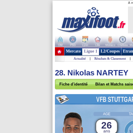
A r
OM
PSG
Lyon
Lille
Monaco
Chelsea
Ma
+ de clubs
Mercato
Ligue 1
L2/Coupes
Etran
Actualité
|
Résultats & Classement
|
28. Nikolas NARTEY
Fiche d'identité
Bilan et Matchs sai
VFB STUTTGA
AGE
TA
26
ans
1