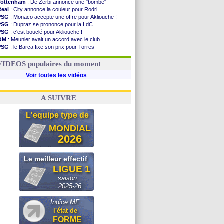
Tottenham
: De Zerbi annonce une "bombe"
Real
: City annonce la couleur pour Rodri
PSG
: Monaco accepte une offre pour Akliouche !
PSG
: Dupraz se prononce pour la LdC
PSG
: c'est bouclé pour Akliouche !
OM
: Meunier avait un accord avec le club
PSG
: le Barça fixe son prix pour Torres
Barça
: Torres souhaite rejoindre le PSG !
FIFA
: Infantino sollicite Trump
VIDEOS populaires du moment
Voir toutes les vidéos
A SUIVRE
L'equipe type de
MONDIAL
2026
Le meilleur effectif
LIGUE 1
saison
2025-26
Indice MF :
l'état de
FORME