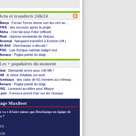
Actu et transferts 24h/24
Barça
: Ferran Torres donne son feu vert au ...
FIFA
: des excuses après le projet
Abha
: c'est fait pour Fekir (officiel)
Real
: réponse imminente de Vinicius
Arsenal
: Nørgaard transféré à Everton (off.)
Al-Ahli
: Deschamps a discuté !
PSG
: Luis Enrique satisfait malgré tout
Monaco
: Pogba pointé du doigt
Rennes
: Zabiri n'est pas fan de la L1
Les + populaires du moment
Rennes
: une offre de Fulham pour Aït Boudlal
VIDEO
: Thomasson et Cresswell réconciliés
Real
: Diomandé arrive pour 140 M€ !
Dunkerque
: Nzonzi avait des pistes en L1
OM
: le retour d'Adidas est acté
Lyon
: Mangala sur le départ
Bordeaux
: des clubs de N1 montent au créneau
Amical
: Arsenal s'incline face au Real Betis
Monaco
: Pogba pointé du doigt
Amical
: lourde défaite pour le PSG
PSG
: Liverpool accélère pour Mbaye
Man City
: Maresca flou pour Reijnders
Lyon
: Fonseca prend cher sur les réseaux
LdC
: Fenerbahçe prend une belle option
Trabzonspor
: une annonce pour Salah !
Al-Diriyah
: Mbemba arrive libre (officiel)
EdF
: Infantino complimente Mbappé
age Maxifoot
Atletico
: le plan d'Alvarez à son retour
Amical
: premier succès pour Brest
e va t-il faire mieux que Deschamps en équipe de
VIDEO
: le joli but de Greenwood avec le Fener !
e ?
CdM 2030
: une promesse d'Infantino au Maroc ...
PSG
: la compo pour le premier match amical
UI
Newcastle
: Jaissle est le nouveau coach (off.)
NON
Voir les brèves précédentes