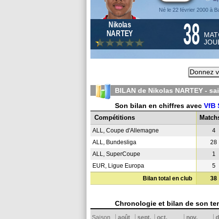
Né le 22 février 2000 à 
38
Nikolas
NARTEY
MAT
JOU
Donnez v
BILAN de Nikolas NARTEY - sa
Son bilan en chiffres avec
VfB 
Compétitions
Match
ALL, Coupe d'Allemagne
4
ALL, Bundesliga
28
ALL, SuperCoupe
1
EUR, Ligue Europa
5
Bilan total en club
38
Chronologie et bilan de son te
Saison
août
sept.
oct.
nov.
d