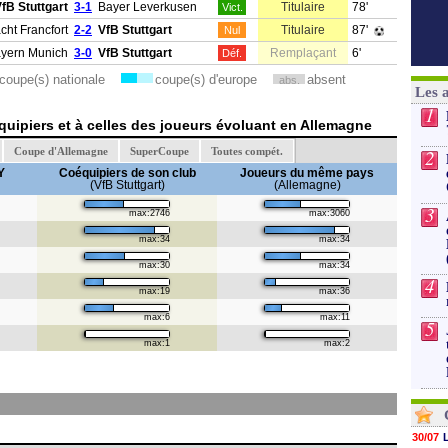
fB Stuttgart
3-1
Bayer Leverkusen
Titulaire
78'
Vict.
acht Francfort
2-2
VfB Stuttgart
Titulaire
87'
Nul
yern Munich
3-0
VfB Stuttgart
Remplaçant
6'
Déf.
coupe(s) nationale
coupe(s) d'europe
absent
abs.
Les 
1
uipiers et à celles des joueurs évoluant en Allemagne
Coupe d'Allemagne
SuperCoupe
Toutes compét.
2
Y
Coéquipiers de son club
Joueurs du même pays
(VfB Stuttgart)
(Allemagne)
3
max:2746
max:3060
max:34
max:34
max:30
max:34
4
max:19
max:36
max:6
max:11
5
max:1
max:2
30/07