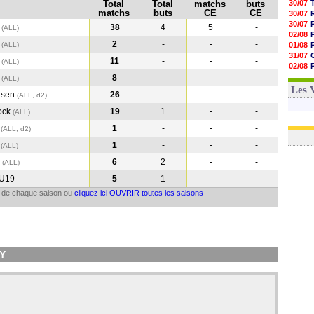
Total
Total
matchs
buts
30/07
matchs
buts
CE
CE
30/07
30/07
t
38
4
5
-
(ALL)
02/08
t
2
-
-
-
(ALL
)
01/08
31/07
t
11
-
-
-
(ALL
)
02/08
01/08
t
8
-
-
-
(ALL
)
03/08
Les 
usen
26
-
-
-
(ALL, d2)
ock
19
1
-
-
(ALL
)
e
1
-
-
-
(ALL, d2)
e
1
-
-
-
(ALL
)
9
6
2
-
-
(ALL
)
U19
5
1
-
-
il de chaque saison ou
cliquez ici OUVRIR toutes les saisons
EY