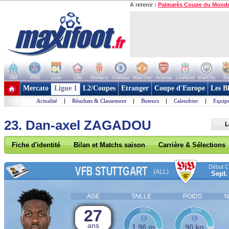
A retenir :
Palmarès Coupe du Mond
OM
PSG
Lyon
Lille
Monaco
Chelsea
Man Utd
Arsenal
Liverpool
ManCity
Ba
+ de clubs
Mercato
Ligue 1
L2/Coupes
Etranger
Coupe d'Europe
Les B
Actualité
|
Résultats & Classement
|
Buteurs
|
Calendrier
|
Equipe
23. Dan-axel ZAGADOU
L
Fiche d'identité
Bilan et Matchs saison
Carrière & Sélections
Début Co
VFB STUTTGART
(ALL)
Sept.
AGE
TAILLE
POIDS
N
27
98%
94%
ans
1,96 m
90 kg