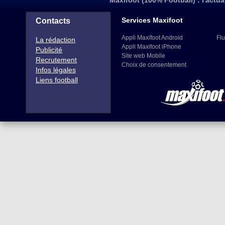
Maxifoot (100% Football) : l'actua
Services Maxifoot
Contacts
Appli Maxifoot Android
Flu
La rédaction
Appli Maxifoot iPhone
Publicité
Site web Mobile
Recrutement
Choix de consentement
Infos légales
Liens football