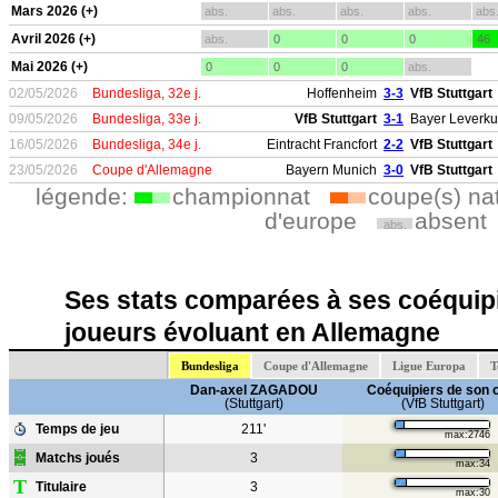
Mars 2026 (+)
abs.
abs.
abs.
abs.
abs
Avril 2026 (+)
abs.
0
0
0
46
Mai 2026 (+)
0
0
0
abs.
02/05/2026
Bundesliga, 32e j.
Hoffenheim
3-3
VfB Stuttgart
09/05/2026
Bundesliga, 33e j.
VfB Stuttgart
3-1
Bayer Leverk
16/05/2026
Bundesliga, 34e j.
Eintracht Francfort
2-2
VfB Stuttgart
23/05/2026
Coupe d'Allemagne
Bayern Munich
3-0
VfB Stuttgart
légende:
championnat
coupe(s) na
d'europe
absent
abs.
Ses stats comparées à ses coéquipi
joueurs évoluant en Allemagne
Bundesliga
Coupe d'Allemagne
Ligue Europa
T
Dan-axel ZAGADOU
Coéquipiers de son 
(Stuttgart)
(VfB Stuttgart)
Temps de jeu
211'
max:2746
Matchs joués
3
max:34
T
Titulaire
3
max:30