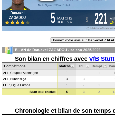
Né le 3 juin 1999 à Créteil
5
221
Dan-axel
&
ZAGADOU
MATCHS
MI
JOUES
E
*
(
)
(*) Matchs officiels e
Donnez votre avis sur
Dan-axel ZAG
BILAN de Dan-axel ZAGADOU - saison
2025/2026
Son bilan en chiffres avec
VfB Stutt
Compétitions
Matchs
Titu.
Rempl.
Ban
?
?
?
ALL, Coupe d'Allemagne
1
-
1
ALL, Bundesliga
3
3
-
EUR, Ligue Europa
1
-
1
Bilan total en club
5
3
2
1
Chronologie et bilan de son temps 