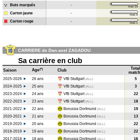
Buts marqués
-
max:19
Carton jaune
-
max:6
Carton rouge
-
max:1
CARRIERE de Dan-axel ZAGADOU
Sa carrière en club
Total
(*)
Age
Saison
Club
match
2025-2026
26 ans
VfB Stuttgart
5
(ALL)
2024-2025
25 ans
VfB Stuttgart
3
(ALL
)
2023-2024
24 ans
VfB Stuttgart
22
(ALL
)
2022-2023
23 ans
VfB Stuttgart
18
(ALL
)
2021-2022
22 ans
Borussia Dortmund
19
(ALL
)
2020-2021
21 ans
Borussia Dortmund
13
(ALL
)
2019-2020
20 ans
Borussia Dortmund
22
(ALL
)
2018-2019
19 ans
Borussia Dortmund
22
(ALL
)
2017-2018
18 ans
Borussia Dortmund
16
(ALL
)