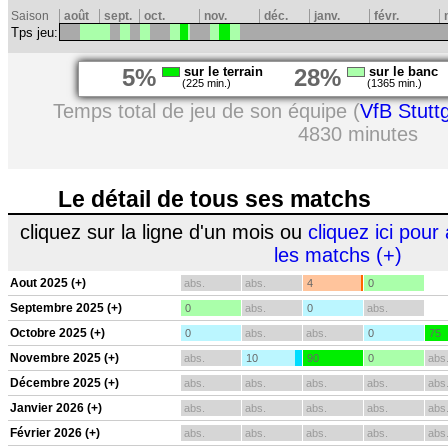
Saison
août
sept.
oct.
nov.
déc.
janv.
févr.
Tps jeu:
5%
sur le terrain
28%
sur le banc
(225 min.)
(1365 min.)
Temps total de jeu de son équipe (
VfB Stutt
4830 minutes
Le détail de tous ses matchs
cliquez sur la ligne d'un mois ou
cliquez ici pour 
les matchs (+)
Aout 2025 (+)
abs.
abs.
4
0
Septembre 2025 (+)
0
abs.
0
abs.
Octobre 2025 (+)
0
abs.
abs.
0
75
Novembre 2025 (+)
abs.
10
90
0
abs
Décembre 2025 (+)
abs.
abs.
abs.
abs.
abs
Janvier 2026 (+)
abs.
abs.
abs.
abs.
abs
Février 2026 (+)
abs.
abs.
abs.
abs.
abs