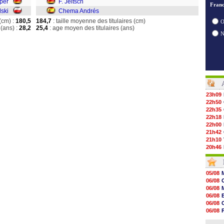
per
F. Jeltsch
Franc
lski
Chema Andrés
(cm) :
180,5
184,7
: taille moyenne des titulaires (cm)
O
(ans) :
28,2
25,4
: age moyen des titulaires (ans)
23h09
22h50
22h35
22h18
22h00
21h42
21h10
20h46
20h30
20h01
19h18
05/08
19h09
06/08
18h48
06/08
18h37
06/08
18h29
06/08
17h58
06/08
17h46
06/08
17h32