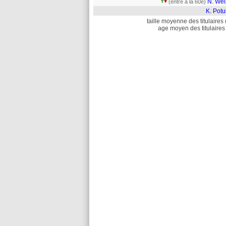
N. Wei
(entré à la 60e)
K. Potu
taille moyenne des titulaires 
age moyen des titulaires 