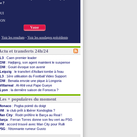
e ?
UI
NON
Voter
Voir les resultats
-
Voir les sondages précédents
Actu et transferts 24h/24
L3
: Caen premier leader
OM
: Højbjerg, son agent maintient le suspense
OM
: Gouiri évoque son avenir
Leipzig
: le transfert d'Asllani tombe à l'eau
L3
: 1ère utilisation du Football Video Support
OM
: Benatia envoie une pique à Longoria
Villarreal
: Al-Ahli veut Pape Gueye
Lyon
: la dernière saison de Fonseca ?
OM
: un nouveau prétendant pour Højbjerg
Les + populaires du moment
Brest
: un gardien norvégien en approche ?
OM
: McCourt a versé 120 M€ en 2026
Monaco
: Pogba pointé du doigt
PSG
: 4 retours dans le groupe face à Man Utd ...
OM
: le club prêt à libérer Kondogbia ?
Nice
: Kevin Carlos va partir en Italie
Man City
: Rodri préfère le Barça au Real !
L1
: prison avec sursis requis contre un arbitre
Barça
: Ferran Torres donne son feu vert au PSG
Leganés
: c'est signé pour Luca Zidane (off.)
OM
: accord trouvé avec Man City pour Rulli
Atletico
: Ruggeri en route pour Aston Villa
PSG
: l'étonnante rumeur Gusto
Monaco
: Filipe Luis soutient Biereth
OM
: une offre pour Bulka
Lyon
: Mangala prêté à Getafe (officiel)