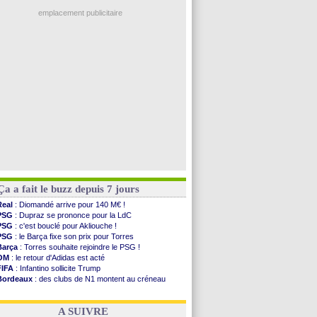
Ouganda
: Owori battu à mort à Kampala
PSG
: Nsoki va signer en Croatie
emplacement publicitaire
Arsenal
: Naples vise Gabriel Jesus
Real
: Mastantuono prêté à la Fiorentina (off.)
Man City
: accord avec le Barça pour Rodri ?
Rennes
: Haise a prolongé (officiel)
Palace
: Tomiyasu a convaincu (officiel)
Voir les brèves précédentes
Ça a fait le buzz depuis 7 jours
Real
: Diomandé arrive pour 140 M€ !
PSG
: Dupraz se prononce pour la LdC
PSG
: c'est bouclé pour Akliouche !
PSG
: le Barça fixe son prix pour Torres
Barça
: Torres souhaite rejoindre le PSG !
OM
: le retour d'Adidas est acté
FIFA
: Infantino sollicite Trump
Bordeaux
: des clubs de N1 montent au créneau
Argentine
: quand Medina recadre... sa mère
Real
: le démenti de Leipzig pour Diomandé
A SUIVRE