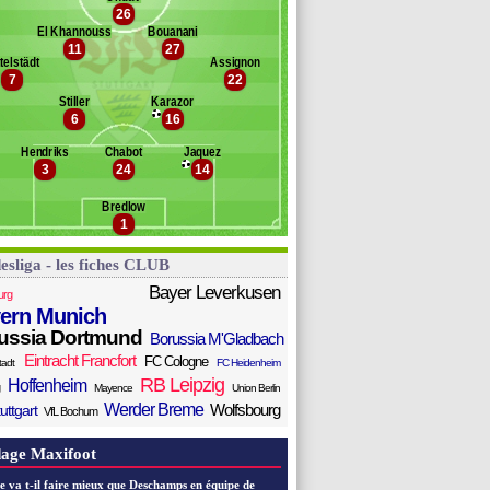
ollerbach
26
Banc des remplaçants
VfB Stuttgart
ck
El Khannouss
Bouanani
11
27
hema Andrés
rdin
telstädt
Assignon
ltsch
eß
7
22
rtey
Stiller
Karazor
iago Tomás
6
16
eweling
ührich
Hendriks
Chabot
Jaquez
3
24
14
agnomann
 Dakhil
Bredlow
bel
1
esliga - les fiches CLUB
Bayer Leverkusen
urg
ern Munich
ussia Dortmund
Borussia M'Gladbach
Eintracht Francfort
FC Cologne
tadt
FC Heidenheim
RB Leipzig
Hoffenheim
Mayence
Union Berlin
Werder Breme
Wolfsbourg
uttgart
VfL Bochum
age Maxifoot
e va t-il faire mieux que Deschamps en équipe de