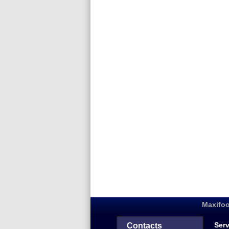
Maxifoo
Serv
Contacts