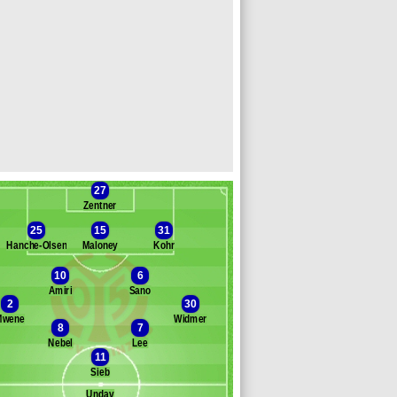
27
Zentner
25
15
31
Hanche-Olsen
Maloney
Kohr
10
6
Amiri
Sano
Banc des remplaçants
Mayence
2
30
Mwene
Widmer
tulski
8
7
eiper
Nebel
Lee
11
obzien
Sieb
awasaki
eratschnig
Undav