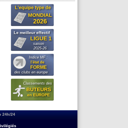
L'equipe type de
MONDIAL
2026
Le meilleur effectif
LIGUE 1
saison
2025-26
Indice MF :
l'état de
FORME
des clubs en europe
Classements des
BUTEURS
en EUROPE
o 24h/24
ivilégiés