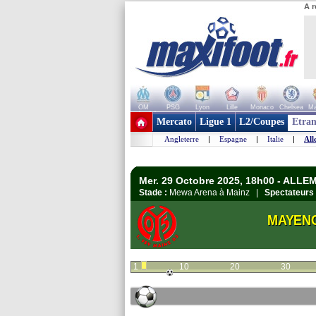
A r
OM
PSG
Lyon
Lille
Monaco
Chelsea
Ma
+ de clubs
Mercato
Ligue 1
L2/Coupes
Etran
Angleterre
|
Espagne
|
Italie
|
All
Mer. 29 Octobre 2025, 18h00 - ALL
Stade :
Mewa Arena à Mainz |
Spectateurs 
MAYEN
1
10
20
30