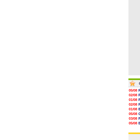
06/08
17h16
16h59
16h37
16h33
16h27
16h22
05/08
02/08
01/08
02/08
01/08
05/08
03/08
05/08
03/08
03/08