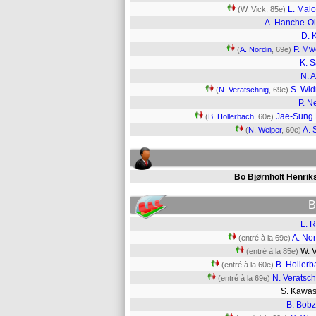
L. Mal
(W. Vick, 85e)
A. Hanche-O
D. 
P. M
(
A. Nordin
, 69e)
K. 
N. A
S. Wi
(
N. Veratschnig
, 69e)
P. N
Jae-Sung
(
B. Hollerbach
, 60e)
A. 
(
N. Weiper
, 60e)
Bo Bjørnholt Henrik
B
L. 
A. Nor
(entré à la 69e)
W. 
(entré à la 85e)
B. Hollerb
(entré à la 60e)
N. Veratsc
(entré à la 69e)
S. Kawa
B. Bobz