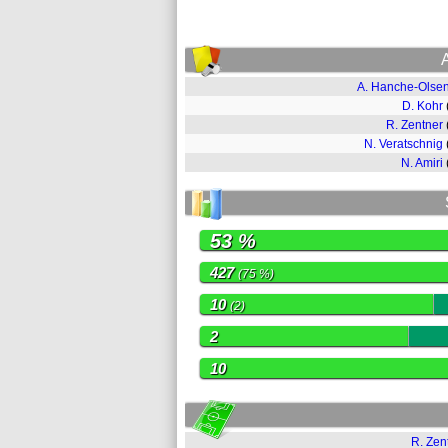
A. Hanche-Olse
D. Kohr
R. Zentner
N. Veratschnig
N. Amiri
53 %
427
(75 %)
10
(2)
2
10
R. Zen