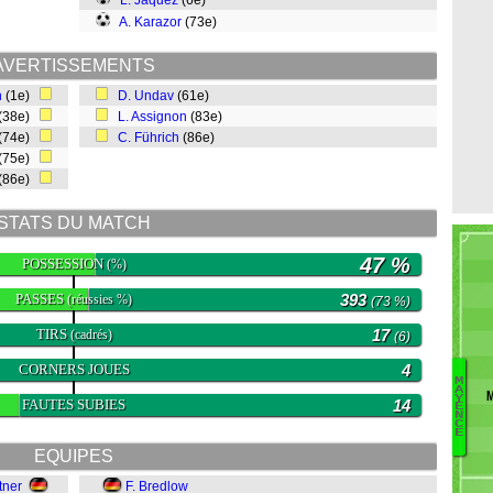
L. Jaquez
(6e)
A. Karazor
(73e)
AVERTISSEMENTS
n
(1e)
D. Undav
(61e)
(38e)
L. Assignon
(83e)
(74e)
C. Führich
(86e)
(75e)
(86e)
STATS DU MATCH
47 %
POSSESSION
(%)
PASSES
393
(réussies %)
(73 %)
TIRS
17
(cadrés)
(6)
CORNERS JOUES
4
M
A
Y
FAUTES SUBIES
14
Po
E
N
W
C
E
B
EQUIPES
K
V
tner
F. Bredlow