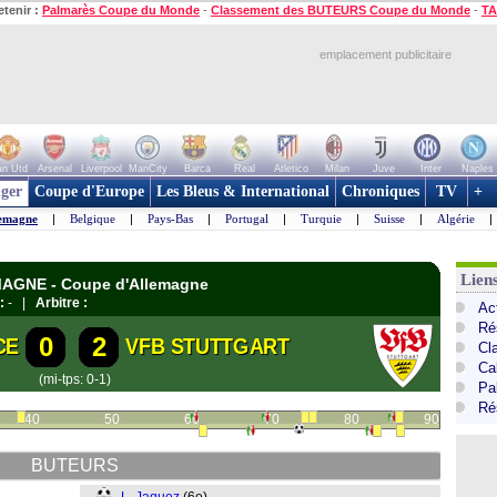
etenir :
Palmarès Coupe du Monde
-
Classement des BUTEURS Coupe du Monde
-
TA
emplacement publicitaire
n Utd
Arsenal
Liverpool
ManCity
Barca
Real
Atletico
Milan
Juve
Inter
Naples
ger
Coupe d'Europe
Les Bleus & International
Chroniques
TV
+
emagne
|
Belgique
|
Pays-Bas
|
Portugal
|
Turquie
|
Suisse
|
Algérie
|
Lien
EMAGNE - Coupe d'Allemagne
:
- |
Arbitre :
Ac
Ré
0
2
CE
VFB STUTTGART
Cl
Ca
(mi-tps: 0-1)
Pa
Ré
40
50
60
70
80
90
BUTEURS