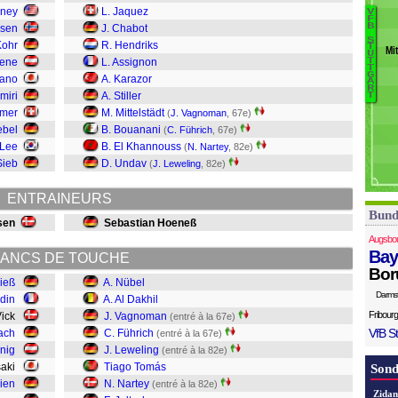
H
oney
L. Jaquez
V
F
Vi
B
lsen
J. Chabot
C
S
No
Kohr
R. Hendriks
T
Mit
U
Je
Ri
wene
L. Assignon
T
T
Na
G
Sano
A. Karazor
A
T
R
miri
A. Stiller
T
L
dmer
M. Mittelstädt
(
J. Vagnoman
, 67e)
F
ebel
B. Bouanani
(
C. Führich
, 67e)
V
 Lee
B. El Khannouss
(
N. Nartey
, 82e)
Al
Sieb
D. Undav
(
J. Leweling
, 82e)
Nü
ENTRAINEURS
Bund
sen
Sebastian Hoeneß
Augsbo
Bay
ANCS DE TOUCHE
Bor
Rieß
A. Nübel
Darms
din
A. Al Dakhil
Fribourg
Vick
J. Vagnoman
(entré à la 67e)
VfB St
ach
C. Führich
(entré à la 67e)
hnig
J. Leweling
(entré à la 82e)
saki
Tiago Tomás
Sond
ien
N. Nartey
(entré à la 82e)
Zidan