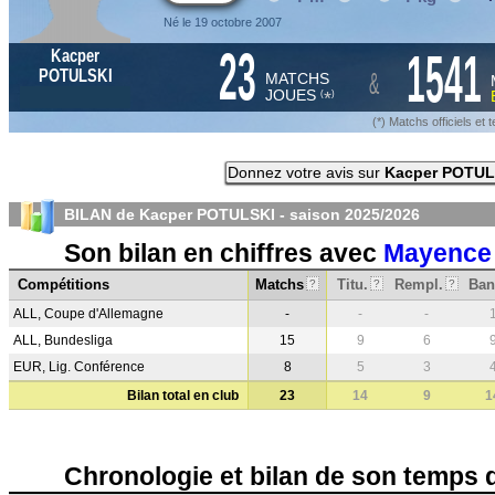
Né le 19 octobre 2007
23
1541
Kacper
&
POTULSKI
MATCHS
JOUES
*
(
)
(*) Matchs officiels e
Donnez votre avis sur
Kacper POTUL
BILAN de Kacper POTULSKI - saison
2025/2026
Son bilan en chiffres avec
Mayence
Compétitions
Matchs
Titu.
Rempl.
Ban
?
?
?
ALL, Coupe d'Allemagne
-
-
-
ALL, Bundesliga
15
9
6
EUR, Lig. Conférence
8
5
3
Bilan total en club
23
14
9
1
Chronologie et bilan de son temps 