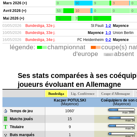
Mars 2026 (+)
0
90
9
3
0
Avril 2026 (+)
53
10
0
0
0
Mai 2026 (+)
76
74
90
03/05/2026
Bundesliga, 32e j.
St Pauli
1-2
Mayence
10/05/2026
Bundesliga, 33e j.
Mayence
1-3
Union Berlin
16/05/2026
Bundesliga, 34e j.
FC Heidenheim
0-2
Mayence
légende:
championnat
coupe(s) na
d'europe
absent
abs.
Ses stats comparées à ses coéquipi
joueurs évoluant en Allemagne
Bundesliga
Lig. Conférence
Coupe d'Allemagne
Kacper POTULSKI
Coéquipiers de son 
(Mayence)
(Mayence)
Temps de jeu
1060'
max:3060
Matchs joués
15
max:34
T
Titulaire
9
max:34
Buts marqués
1
max:12