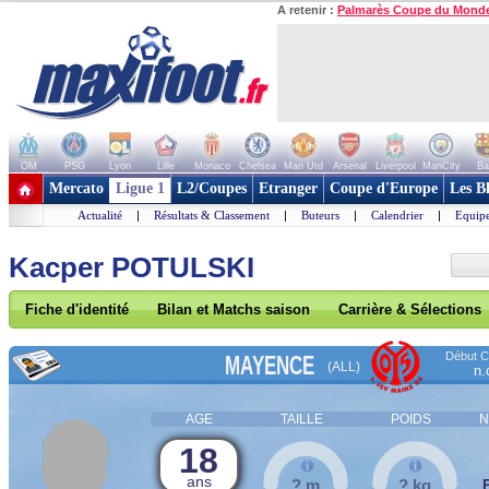
A retenir :
Palmarès Coupe du Mond
OM
PSG
Lyon
Lille
Monaco
Chelsea
Man Utd
Arsenal
Liverpool
ManCity
Ba
+ de clubs
Mercato
Ligue 1
L2/Coupes
Etranger
Coupe d'Europe
Les B
Actualité
|
Résultats & Classement
|
Buteurs
|
Calendrier
|
Equipe
Kacper POTULSKI
Fiche d'identité
Bilan et Matchs saison
Carrière & Sélections
Début Co
MAYENCE
(ALL)
n.
AGE
TAILLE
POIDS
N
18
ans
? m
? kg