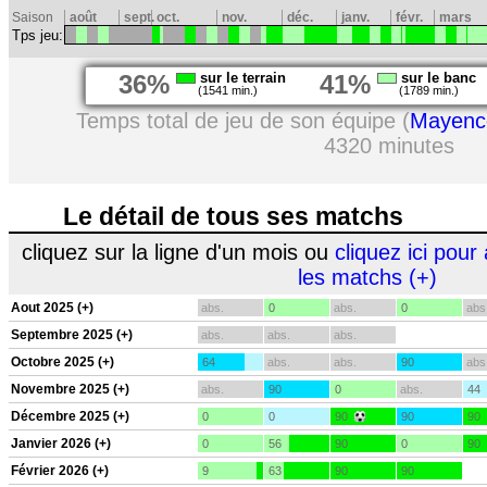
Saison
août
sept.
oct.
nov.
déc.
janv.
févr.
mars
Tps jeu:
36%
sur le terrain
41%
sur le banc
(1541 min.)
(1789 min.)
Temps total de jeu de son équipe (
Mayenc
4320 minutes
Le détail de tous ses matchs
cliquez sur la ligne d'un mois ou
cliquez ici pour 
les matchs (+)
Aout 2025 (+)
abs.
0
abs.
0
abs
Septembre 2025 (+)
abs.
abs.
abs.
Octobre 2025 (+)
64
abs.
abs.
90
abs
Novembre 2025 (+)
abs.
90
0
abs.
44
Décembre 2025 (+)
0
0
90
90
90
Janvier 2026 (+)
0
56
90
0
90
Février 2026 (+)
9
63
90
90