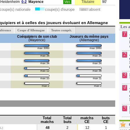
 Heidenheim
0-2
Mayence
Titulaire
90'
Vict.
coupe(s) nationale
coupe(s) d'europe
absent
abs.
uipiers et à celles des joueurs évoluant en Allemagne
Les 
nférence
Coupe d'Allemagne
Toutes compét.
1
Coéquipiers de son club
Joueurs du même pays
(Mayence)
(Allemagne)
max:3060
max:3060
2
max:34
max:34
max:34
max:34
max:12
max:36
3
max:10
max:11
4
max:2
max:2
5
Total
Total
matchs
buts
matchs
buts
CE
CE
48
2
12
1
L)