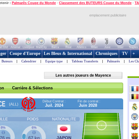
etenir :
Palmarès Coupe du Monde
-
Classement des BUTEURS Coupe du Monde
-
TA
emplacement publicitaire
n Utd
Arsenal
Liverpool
ManCity
Barca
Real
Atletico
Milan
Juve
Inter
Naples
ger
Coupe d'Europe
Les Bleus & International
Chroniques
TV
+
Buteurs
|
Calendrier
|
Equipe type
|
Tableau Transferts
|
Palmarès
|
Les Cl
Les autres joueurs de Mayence
son
Carrière & Sélections
Début Contrat :
Fin de contrat :
CE
(ALL)
Juil. 2024
Juin 2028
ILLE
POIDS
NATIONALITE
8%
6%
,76 m
67 kg
JAPON