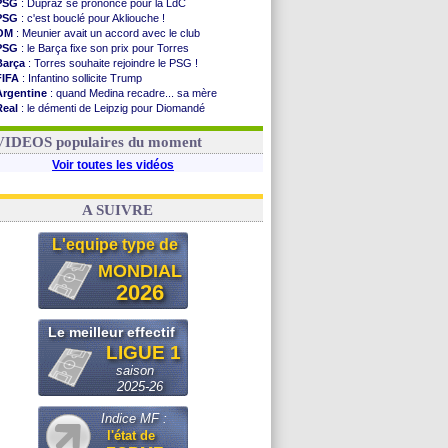
PSG
: Dupraz se prononce pour la LdC
PSG
: c'est bouclé pour Akliouche !
OM
: Meunier avait un accord avec le club
PSG
: le Barça fixe son prix pour Torres
Barça
: Torres souhaite rejoindre le PSG !
FIFA
: Infantino sollicite Trump
Argentine
: quand Medina recadre... sa mère
Real
: le démenti de Leipzig pour Diomandé
OM
: Paixão attire un 2e club anglais
FIFA
: le conseiller d'Infantino démissionne !
VIDEOS populaires du moment
Voir toutes les vidéos
A SUIVRE
L'equipe type de
MONDIAL
2026
Le meilleur effectif
LIGUE 1
saison
2025-26
Indice MF :
l'état de