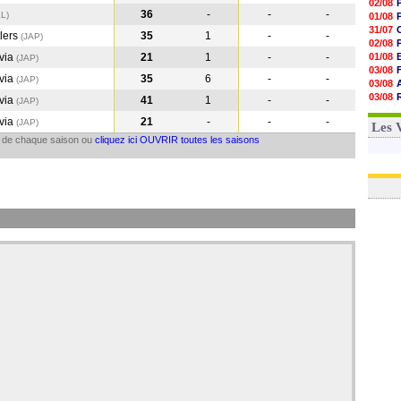
02/08
36
-
-
-
LL
)
01/08
31/07
lers
35
1
-
-
(JAP
)
02/08
via
21
1
-
-
01/08
(JAP
)
03/08
via
35
6
-
-
(JAP
)
03/08
03/08
via
41
1
-
-
(JAP
)
03/08
via
21
-
-
-
(JAP
)
31/07
Les 
il de chaque saison ou
cliquez ici OUVRIR toutes les saisons