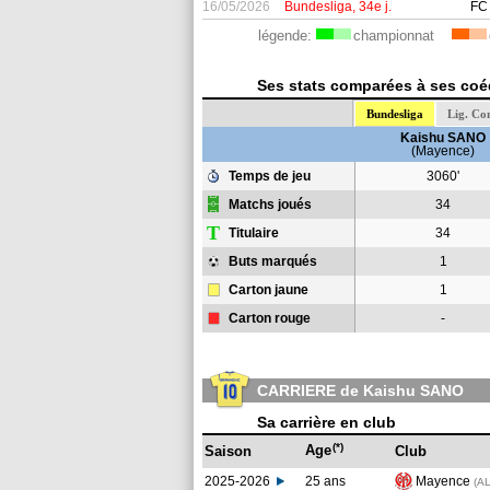
16/05/2026
Bundesliga, 34e j.
FC
légende:
championnat
Ses stats comparées à ses coéq
Bundesliga
Lig. Co
Kaishu SANO
(Mayence)
Temps de jeu
3060'
Matchs joués
34
T
Titulaire
34
Buts marqués
1
Carton jaune
1
Carton rouge
-
CARRIERE de Kaishu SANO
Sa carrière en club
(*)
Age
Saison
Club
2025-2026
25 ans
Mayence
(AL