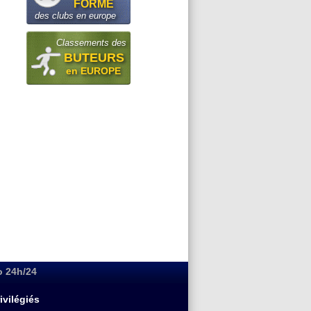
FORME
des clubs en europe
Classements des
BUTEURS
en EUROPE
o 24h/24
ivilégiés