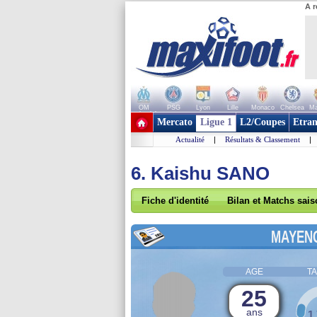
A r
OM
PSG
Lyon
Lille
Monaco
Chelsea
Ma
+ de clubs
Mercato
Ligue 1
L2/Coupes
Etran
Actualité
|
Résultats & Classement
|
6. Kaishu SANO
Fiche d'identité
Bilan et Matchs sai
MAYEN
AGE
TA
25
ans
1