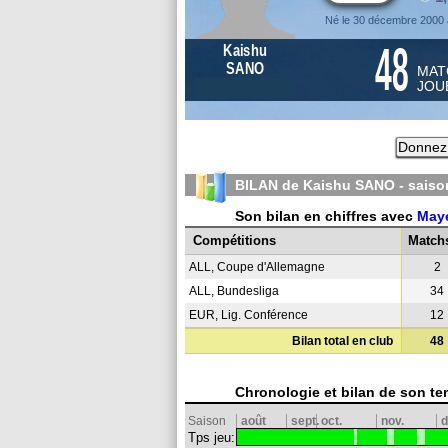
Né le 30 décembre 2000
48
Kaishu
SANO
MAT
JOU
Donnez 
BILAN de Kaishu SANO - sais
Son bilan en chiffres avec
May
Compétitions
Match
ALL, Coupe d'Allemagne
2
ALL, Bundesliga
34
EUR, Lig. Conférence
12
Bilan total en club
48
Chronologie et bilan de son te
Saison
août
sept.
oct.
nov.
d
Tps jeu: