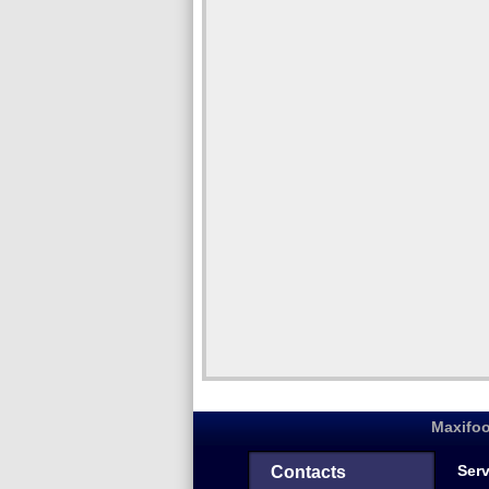
Maxifoo
Serv
Contacts