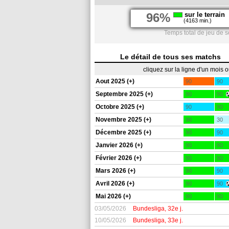
96%
sur le terrain
(4163 min.)
Temps total de jeu de s
Le détail de tous ses matchs
cliquez sur la ligne d'un mois 
Aout 2025 (+)
90
90
Septembre 2025 (+)
90
90
Octobre 2025 (+)
90
90
Novembre 2025 (+)
90
30
Décembre 2025 (+)
90
90
Janvier 2026 (+)
90
90
Février 2026 (+)
90
90
Mars 2026 (+)
90
90
Avril 2026 (+)
90
90
Mai 2026 (+)
90
90
03/05/2026
Bundesliga, 32e j.
10/05/2026
Bundesliga, 33e j.