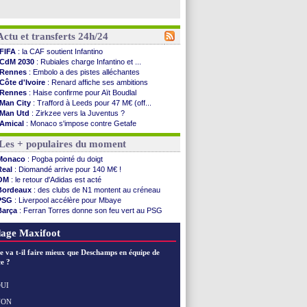
Actu et transferts 24h/24
FIFA
: la CAF soutient Infantino
CdM 2030
: Rubiales charge Infantino et ...
Rennes
: Embolo a des pistes alléchantes
Côte d'Ivoire
: Renard affiche ses ambitions
Rennes
: Haise confirme pour Aït Boudlal
Man City
: Trafford à Leeds pour 47 M€ (off...
Man Utd
: Zirkzee vers la Juventus ?
Amical
: Monaco s'impose contre Getafe
Nantes
: Der Zakarian et sa relation avec Kita
Les + populaires du moment
OM
: le club prêt à libérer Kondogbia ?
Monaco
: le message touchant d'Akliouche
Monaco
: Pogba pointé du doigt
FIFA
: Tebas en remet une couche
Real
: Diomandé arrive pour 140 M€ !
FIFA
: l'UEFA maintient la pression
OM
: le retour d'Adidas est acté
PSG
: Tebas encense Luis Enrique
Bordeaux
: des clubs de N1 montent au créneau
Real
: Vinicius jusqu'en 2032 (officiel)
PSG
: Liverpool accélère pour Mbaye
Lyon
: Mangala va rejoindre Getafe
Barça
: Ferran Torres donne son feu vert au PSG
OM
: une offre refusée pour Aguerd
PSG
: Luis Enrique satisfait malgré tout
Real
: c'est confirmé pour Vinicius
Man City
: Rodri préfère le Barça au Real !
age Maxifoot
Troyes
: Junior Diaz jusqu'en 2030 (officiel)
PSG
: Akliouche a signé (officiel)
e va t-il faire mieux que Deschamps en équipe de
OM
: une offre pour Bulka
e ?
PSG
: contrat signé pour Akliouche
Ouganda
: Owori battu à mort à Kampala
UI
Arsenal
: Arteta veut créer une dynastie
NON
Voir les brèves précédentes