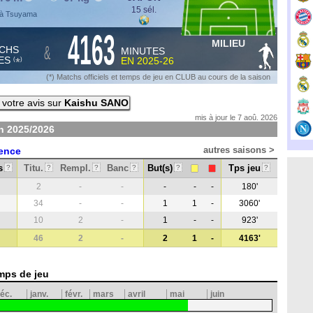
15 sél.
 à Tsuyama
4163
MILIEU
&
CHS
MINUTES
ES
EN
2025-26
*
(
)
(*) Matchs officiels et temps de jeu en CLUB au cours de la saison
votre avis sur
Kaishu SANO
mis à jour le 7 aoû. 2026
on
2025/2026
autres saisons >
ence
s
Titu.
Rempl.
Banc
But(s)
Tps jeu
?
?
?
?
?
?
2
-
-
-
-
-
180'
34
-
-
1
1
-
3060'
10
2
-
1
-
-
923'
46
2
-
2
1
-
4163'
mps de jeu
éc.
janv.
févr.
mars
avril
mai
juin