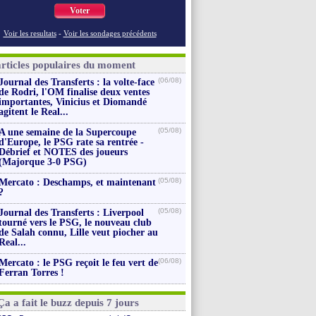
Voter
Voir les resultats
-
Voir les sondages précédents
articles populaires du moment
(06/08)
Journal des Transferts : la volte-face
de Rodri, l'OM finalise deux ventes
importantes, Vinicius et Diomandé
agitent le Real...
(05/08)
A une semaine de la Supercoupe
d'Europe, le PSG rate sa rentrée -
Débrief et NOTES des joueurs
(Majorque 3-0 PSG)
(05/08)
Mercato : Deschamps, et maintenant
?
(05/08)
Journal des Transferts : Liverpool
tourné vers le PSG, le nouveau club
de Salah connu, Lille veut piocher au
Real...
(06/08)
Mercato : le PSG reçoit le feu vert de
Ferran Torres !
Ça a fait le buzz depuis 7 jours