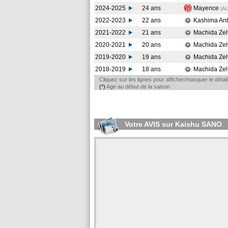
2024-2025
24 ans
Mayence
(A
2022-2023
22 ans
Kashima Ant
2021-2022
21 ans
Machida Zel
2020-2021
20 ans
Machida Zel
2019-2020
19 ans
Machida Zel
2018-2019
18 ans
Machida Zel
Cliquez sur les lignes pour afficher/masquer le déta
(*)
Age au début de la saison
Votre AVIS sur Kaishu SANO