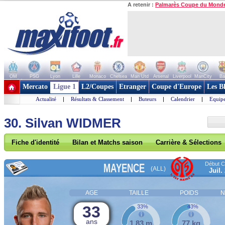
A retenir :
Palmarès Coupe du Mond
OM
PSG
Lyon
Lille
Monaco
Chelsea
Man Utd
Arsenal
Liverpool
ManCity
Ba
+ de clubs
Mercato
Ligue 1
L2/Coupes
Etranger
Coupe d'Europe
Les B
Actualité
|
Résultats & Classement
|
Buteurs
|
Calendrier
|
Equipe
30. Silvan WIDMER
Fiche d'identité
Bilan et Matchs saison
Carrière & Sélections
Début Co
MAYENCE
(ALL)
Juil.
AGE
TAILLE
POIDS
N
33
33%
43%
ans
1,83 m
77 kg