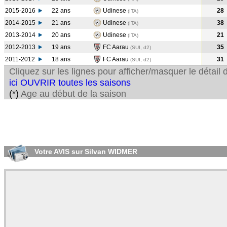
2015-2016
22 ans
Udinese
28
(ITA
)
2014-2015
21 ans
Udinese
38
(ITA
)
2013-2014
20 ans
Udinese
21
(ITA
)
2012-2013
19 ans
FC Aarau
35
(SUI, d2)
2011-2012
18 ans
FC Aarau
31
(SUI, d2)
Cliquez sur les lignes pour afficher/masquer le détai
ici OUVRIR toutes les saisons
(*)
Age au début de la saison
Votre AVIS sur Silvan WIDMER