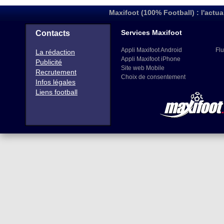
Maxifoot (100% Football) : l'actua
Services Maxifoot
Contacts
Appli Maxifoot Android
Flu
La rédaction
Appli Maxifoot iPhone
Publicité
Site web Mobile
Recrutement
Choix de consentement
Infos légales
Liens football