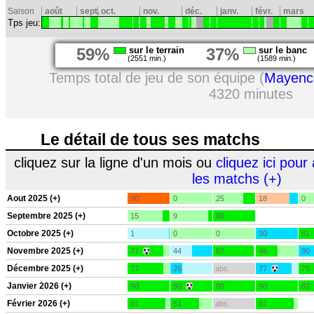
Saison
août
sept.
oct.
nov.
déc.
janv.
févr.
mars
Tps jeu:
59%
sur le terrain
37%
sur le banc
(2551 min.)
(1589 min.)
Temps total de jeu de son équipe (
Mayenc
4320 minutes
Le détail de tous ses matchs
cliquez sur la ligne d'un mois ou
cliquez ici pour 
les matchs (+)
Aout 2025 (+)
90
0
25
18
0
Septembre 2025 (+)
15
9
90
Octobre 2025 (+)
1
0
0
90
81
Novembre 2025 (+)
77
44
87
46
90
Décembre 2025 (+)
77
26
abs.
77
79
Janvier 2026 (+)
90
90
90
90
82
Février 2026 (+)
81
61
abs.
81