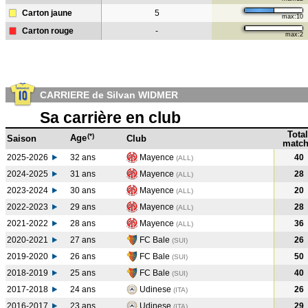
Carton jaune
5
max:10
Carton rouge
-
max:2
CARRIERE de Silvan WIDMER
Sa carrière en club
Total
(*)
Age
Saison
Club
match
2025-2026
32 ans
Mayence
40
(ALL)
2024-2025
31 ans
Mayence
28
(ALL
)
2023-2024
30 ans
Mayence
20
(ALL
)
2022-2023
29 ans
Mayence
28
(ALL
)
2021-2022
28 ans
Mayence
36
(ALL
)
2020-2021
27 ans
FC Bale
26
(SUI
)
2019-2020
26 ans
FC Bale
50
(SUI
)
2018-2019
25 ans
FC Bale
40
(SUI
)
2017-2018
24 ans
Udinese
26
(ITA
)
2016-2017
23 ans
Udinese
29
(ITA
)