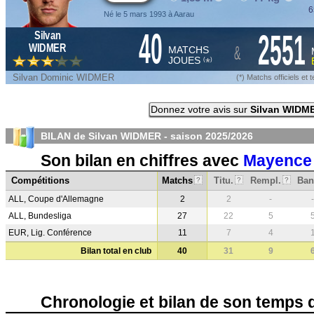
6
Né le 5 mars 1993 à Aarau
40
2551
Silvan
&
WIDMER
MATCHS
JOUES
*
(
)
Silvan Dominic WIDMER
(*) Matchs officiels e
Donnez votre avis sur
Silvan WIDM
BILAN de Silvan WIDMER - saison
2025/2026
Son bilan en chiffres avec
Mayence
Compétitions
Matchs
Titu.
Rempl.
Ban
?
?
?
ALL, Coupe d'Allemagne
2
2
-
-
ALL, Bundesliga
27
22
5
EUR, Lig. Conférence
11
7
4
Bilan total en club
40
31
9
Chronologie et bilan de son temps 