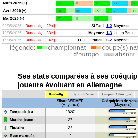
Mars 2026 (+)
85
0
81
74
90
Avril 2026 (+)
46
80
28
72
14
Mai 2026 (+)
77
0
68
03/05/2026
Bundesliga, 32e j.
St Pauli
1-2
Mayence
10/05/2026
Bundesliga, 33e j.
Mayence
1-3
Union Berlin
16/05/2026
Bundesliga, 34e j.
FC Heidenheim
0-2
Mayence
légende:
championnat
coupe(s) na
d'europe
absent
abs.
Ses stats comparées à ses coéquipi
joueurs évoluant en Allemagne
Bundesliga
Lig. Conférence
Coupe d'Allemagne
Silvan WIDMER
Coéquipiers de son 
(Mayence)
(Mayence)
Temps de jeu
1820'
max:3060
Matchs joués
27
max:34
T
Titulaire
22
max:34
Buts marqués
2
max:12