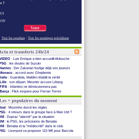
e ?
UI
NON
Voter
Voir les resultats
-
Voir les sondages précédents
Actu et transferts 24h/24
VIDEO
: Luis Enrique a bien accueilli Akliouche
PSG
: les doutes de Suzuki
Nantes
: Der Zakarian fustige déjà ses joueurs
Monaco
: accord avec Ghejdemis
Italie
: Guardiola, Maldini rétablit la vérité
Lille
: son départ, Meunier accuse Létang
FIFA
: Infantino ne démissionnera pas
Barça
: Flick esquive pour Ferran Torres
Liverpool
: Araujo, une option d'achat à 55 M€
Les + populaires du moment
Lens
: inquiétude pour Édouard
Man Utd
: Vitek vendu à Middlesbrough (off.)
Real
: Mourinho durcit les règles
PSV
: Sano recruté pour 14,5 M€ (officiel)
PSG
: 4 retours dans le groupe face à Man Utd ?
OM
: Coventry pense à Angel Gomes
OM
: Dupraz "alarmé" par la situation
PSG
: Rafel Pol satisfait des progrès
OM
: le PSG, les précisions de Benatia
Amical
: le Barça vainqueur puis battu
OM
: Benatia et la "médiocrité" dans le club
Inter
: Calhanoglu prêt à prolonger
PSG
: Liverpool va proposer 115 M€ pour Barcola
Nice
: Abdelmonem veut rester
OM
: B. Genesio - "ce n'est pas idéal"
L2
: le classement complet