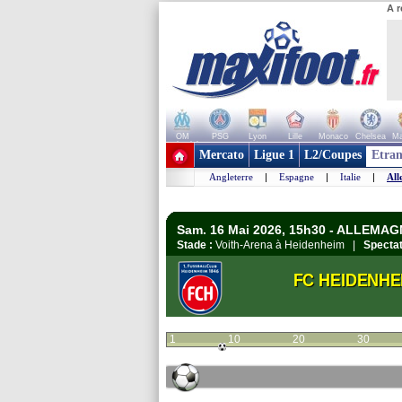
A r
OM
PSG
Lyon
Lille
Monaco
Chelsea
Ma
+ de clubs
Mercato
Ligue 1
L2/Coupes
Etran
Angleterre
|
Espagne
|
Italie
|
All
Sam. 16 Mai 2026, 15h30 - ALLEMAG
Stade :
Voith-Arena à Heidenheim |
Spectat
FC HEIDENHE
1
10
20
30