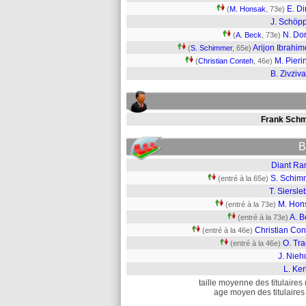
E. Di
(
M. Honsak
, 73e)
J. Schöp
N. Do
(
A. Beck
, 73e)
Arijon Ibrahim
(
S. Schimmer
, 65e)
M. Pieri
(
Christian Conteh
, 46e)
B. Zivziv
Frank Schm
B
Diant Ra
S. Schim
(entré à la 65e)
T. Siersl
M. Hon
(entré à la 73e)
A. B
(entré à la 73e)
Christian Con
(entré à la 46e)
O. Tra
(entré à la 46e)
J. Nieh
L. Ke
taille moyenne des titulaires 
age moyen des titulaires 