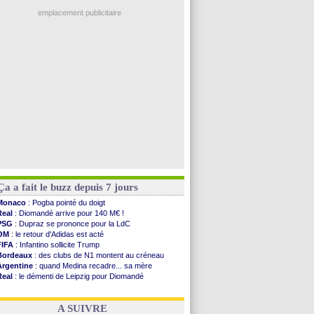
OM
: Côme pousse pour Gouiri
L2
: les résultats de la soirée
emplacement publicitaire
Amical
: Le Havre renversé par Oviedo
Amical
: Nice battu aux tirs au but
Benfica
: Ivanovic proche de Lens
OM
: Dupraz "alarmé" par la situation
Atletico
: Alvarez, le Barça va revoir son offre
Voir les brèves précédentes
Ça a fait le buzz depuis 7 jours
Monaco
: Pogba pointé du doigt
Real
: Diomandé arrive pour 140 M€ !
PSG
: Dupraz se prononce pour la LdC
OM
: le retour d'Adidas est acté
FIFA
: Infantino sollicite Trump
Bordeaux
: des clubs de N1 montent au créneau
Argentine
: quand Medina recadre... sa mère
Real
: le démenti de Leipzig pour Diomandé
OM
: le club prêt à libérer Kondogbia ?
OM
: Paixão attire un 2e club anglais
A SUIVRE