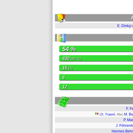
E. Dinkçi
54 %
430
(80 %)
15
(5)
6
12
F. F
M. B
(
O. Traoré
, 46e)
P. Ma
J. Föhren
Hennes Beh