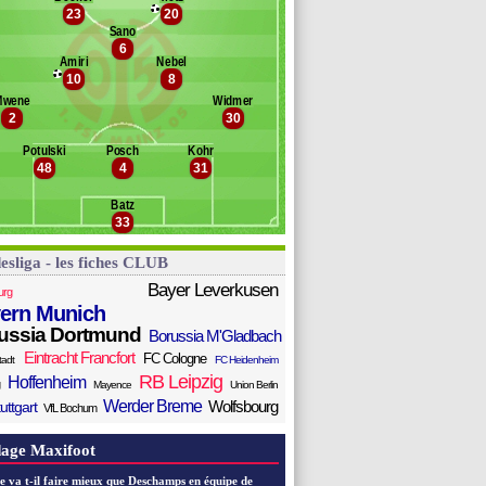
iersleben
23
20
Banc des remplaçants
Mayence
chimmer
Sano
amaj
6
eiper
Amiri
Nebel
eratschnig
10
8
e
Mwene
Widmer
a Costa
2
30
awasaki
eb
Potulski
Posch
Kohr
48
4
31
aloney
ci
Batz
entner
33
esliga - les fiches CLUB
Bayer Leverkusen
urg
ern Munich
ussia Dortmund
Borussia M'Gladbach
Eintracht Francfort
FC Cologne
tadt
FC Heidenheim
RB Leipzig
Hoffenheim
Mayence
Union Berlin
Werder Breme
Wolfsbourg
uttgart
VfL Bochum
age Maxifoot
e va t-il faire mieux que Deschamps en équipe de