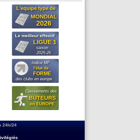
L'equipe type de
MONDIAL
2026
Le meilleur effectif
LIGUE 1
saison
2025-26
Indice MF :
l'état de
FORME
des clubs en europe
Classements des
BUTEURS
en EUROPE
o 24h/24
ivilégiés