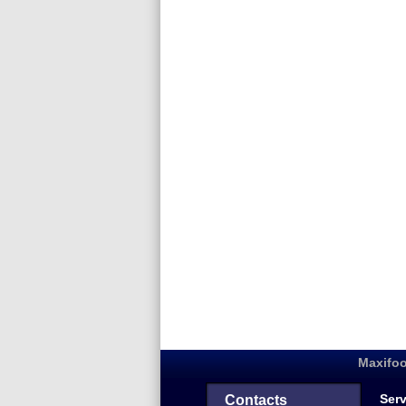
Maxifoo
Serv
Contacts