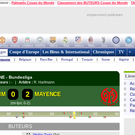
etenir :
Palmarès Coupe du Monde
-
Classement des BUTEURS Coupe du Monde
-
TA
emplacement publicitaire
n Utd
Arsenal
Liverpool
ManCity
Barca
Real
Atletico
Milan
Juve
Inter
Naples
ger
Coupe d'Europe
Les Bleus & International
Chroniques
TV
+
emagne
|
Belgique
|
Pays-Bas
|
Portugal
|
Turquie
|
Suisse
|
Algérie
|
Lien
NE - Bundesliga
eurs :
- |
Arbitre :
R. Hartmann
Ac
Ré
0
2
IM
MAYENCE
Cl
Ca
(mi-tps: 0-2)
Pa
Ré
40
50
60
70
80
90
BUTEURS