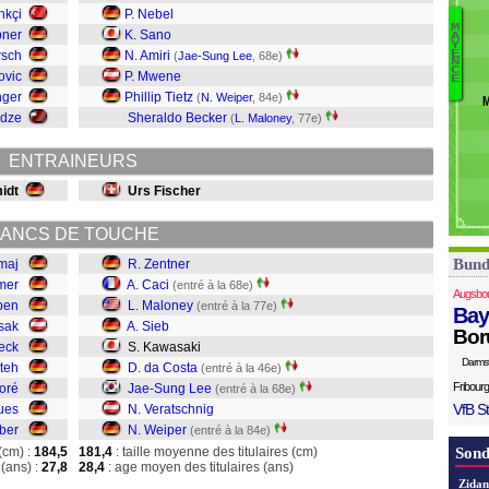
S
nkçi
P. Nebel
S
M
pner
K. Sano
A
R
Y
W
E
rsch
N. Amiri
(
Jae-Sung Lee
, 68e)
N
V
C
ovic
P. Mwene
E
Le
nger
Phillip Tietz
(
N. Weiper
, 84e)
d
adze
Sheraldo Becker
(
L. Maloney
, 77e)
K
Si
ENTRAINEURS
M
Ca
idt
Urs Fischer
Z
ANCS DE TOUCHE
Bund
maj
R. Zentner
mer
A. Caci
(entré à la 68e)
Augsbo
eben
L. Maloney
(entré à la 77e)
Bay
sak
A. Sieb
Bor
eck
S. Kawasaki
Darms
teh
D. da Costa
(entré à la 46e)
Fribourg
oré
Jae-Sung Lee
(entré à la 68e)
VfB St
ues
N. Veratschnig
rber
N. Weiper
(entré à la 84e)
(cm) :
184,5
181,4
: taille moyenne des titulaires (cm)
Sond
(ans) :
27,8
28,4
: age moyen des titulaires (ans)
Zidan