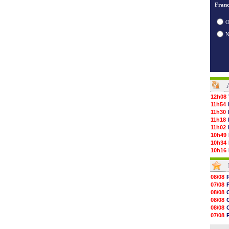
Franc
O
12h08
11h54
11h30
11h18
11h02
10h49
10h34
10h16
10h00
09h48
09h25
08/08
09h10
07/08
08h52
08/08
08/08
08/08
08/08
08/08
08/08
07/08
08/08
07/08
08/08