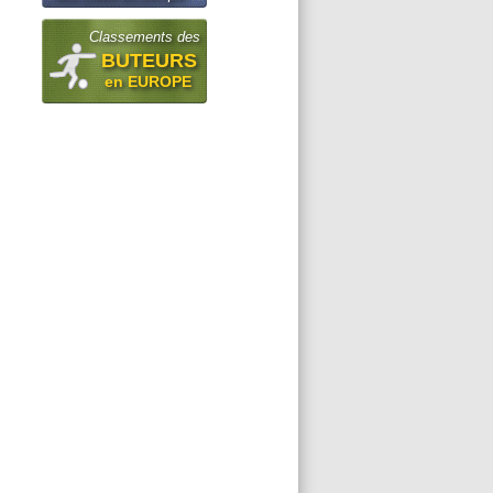
Classements des
BUTEURS
en EUROPE