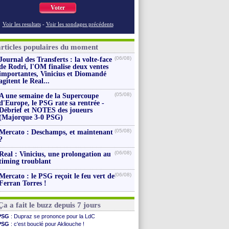
Voter
Voir les resultats
-
Voir les sondages précédents
articles populaires du moment
(06/08)
Journal des Transferts : la volte-face
de Rodri, l'OM finalise deux ventes
importantes, Vinicius et Diomandé
agitent le Real...
(05/08)
A une semaine de la Supercoupe
d'Europe, le PSG rate sa rentrée -
Débrief et NOTES des joueurs
(Majorque 3-0 PSG)
(05/08)
Mercato : Deschamps, et maintenant
?
(06/08)
Real : Vinicius, une prolongation au
timing troublant
(06/08)
Mercato : le PSG reçoit le feu vert de
Ferran Torres !
Ça a fait le buzz depuis 7 jours
PSG
: Dupraz se prononce pour la LdC
PSG
: c'est bouclé pour Akliouche !