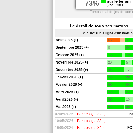
73%
sur le terrain
(2381 min.)
Temps total de jeu de son 
Le détail de tous ses matchs
cliquez sur la ligne d'un mois 
Aout 2025 (+)
65
62
Septembre 2025 (+)
0
90
Octobre 2025 (+)
75
79
Novembre 2025 (+)
20
57
Décembre 2025 (+)
88
12
Janvier 2026 (+)
90
90
Février 2026 (+)
90
90
Mars 2026 (+)
63
63
Avril 2026 (+)
90
13
Mai 2026 (+)
89
90
02/05/2026
Bundesliga, 32e j.
Ba
10/05/2026
Bundesliga, 33e j.
16/05/2026
Bundesliga, 34e j.
FC