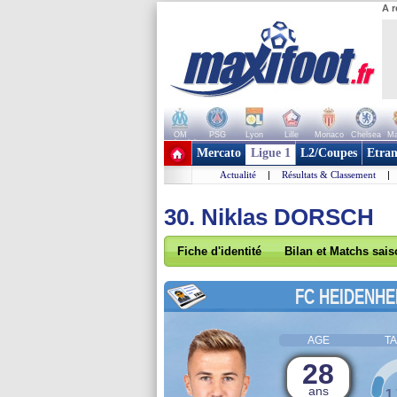
A r
OM
PSG
Lyon
Lille
Monaco
Chelsea
Ma
+ de clubs
Mercato
Ligue 1
L2/Coupes
Etran
Actualité
|
Résultats & Classement
|
30. Niklas DORSCH
Fiche d'identité
Bilan et Matchs sai
FC HEIDENHE
AGE
TA
28
ans
1