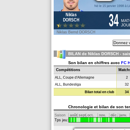
Né le 15 janvier 1998 à L
34
Niklas
DORSCH
MAT
JOU
Niklas Bernd DORSCH
Donnez v
BILAN de Niklas DORSCH - sa
Son bilan en chiffres avec
FC 
Compétitions
Match
ALL, Coupe d'Allemagne
2
ALL, Bundesliga
32
Bilan total en club
34
Chronologie et bilan de son te
Saison
août
sept.
oct.
nov.
déc.
janv.
Tps jeu: