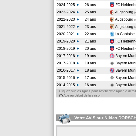
2024-2025
26 ans
FC Heidenh
2023-2024
25 ans
Augsbourg
(
2022-2023
24 ans
Augsbourg
(
2021-2022
23 ans
Augsbourg
(
2020-2021
22 ans
La Gantoise
2019-2020
21 ans
FC Heidenh
2018-2019
20 ans
FC Heidenh
2017-2018
19 ans
Bayern Mun
2017-2018
19 ans
Bayern Muni
2016-2017
18 ans
Bayern Mun
2015-2016
17 ans
Bayern Muni
2014-2015
16 ans
Bayern Muni
Cliquez sur les lignes pour afficher/masquer le déta
(*)
Age au début de la saison
Votre AVIS sur Niklas DORSC