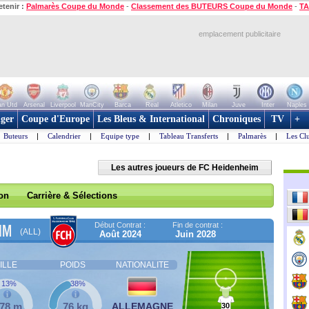
etenir :
Palmarès Coupe du Monde
-
Classement des BUTEURS Coupe du Monde
-
TA
emplacement publicitaire
n Utd
Arsenal
Liverpool
ManCity
Barca
Real
Atletico
Milan
Juve
Inter
Naples
ger
Coupe d'Europe
Les Bleus & International
Chroniques
TV
+
Buteurs
|
Calendrier
|
Equipe type
|
Tableau Transferts
|
Palmarès
|
Les Cl
Les autres joueurs de FC Heidenheim
son
Carrière & Sélections
Début Contrat :
Fin de contrat :
IM
(ALL)
Août 2024
Juin 2028
ILLE
POIDS
NATIONALITE
13%
38%
,78 m
76 kg
ALLEMAGNE
30