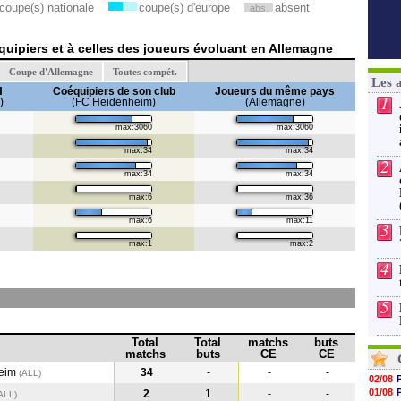
coupe(s) nationale
coupe(s) d'europe
absent
abs.
uipiers et à celles des joueurs évoluant en Allemagne
Coupe d'Allemagne
Toutes compét.
Les 
H
Coéquipiers de son club
Joueurs du même pays
1
)
(FC Heidenheim)
(Allemagne)
max:3060
max:3060
max:34
max:34
2
max:34
max:34
max:6
max:36
max:6
max:11
3
max:1
max:2
4
5
Total
Total
matchs
buts
matchs
buts
CE
CE
eim
34
-
-
-
(ALL)
02/08
01/08
2
1
-
-
ALL
)