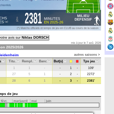
ichtenfels
2381
MILIEU
&
CHS
MINUTES
DEFENSIF
ES
EN
2025-26
*
(
)
(*) Matchs officiels et temps de jeu en CLUB au cours de la saison
otre avis sur
Niklas DORSCH
mis à jour le 7 aoû. 2026
ison
2025/2026
autres saisons >
Heidenheim
s
Titu.
Rempl.
Banc
But(s)
Tps jeu
?
?
?
?
?
?
1
1
-
-
1
-
109'
27
5
1
-
2
-
2272'
28
6
1
-
3
-
2381'
mps de jeu
févr.
mars
avril
mai
juin