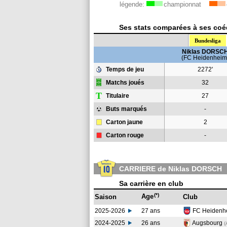
légende:
championnat
Ses stats comparées à ses coéq
Bundesliga
Niklas DORSC
(FC Heidenheim
Temps de jeu
2272'
Matchs joués
32
T
Titulaire
27
Buts marqués
-
Carton jaune
2
Carton rouge
-
CARRIERE de Niklas DORSCH
Sa carrière en club
(*)
Age
Saison
Club
2025-2026
27 ans
FC Heidenh
2024-2025
26 ans
Augsbourg
(