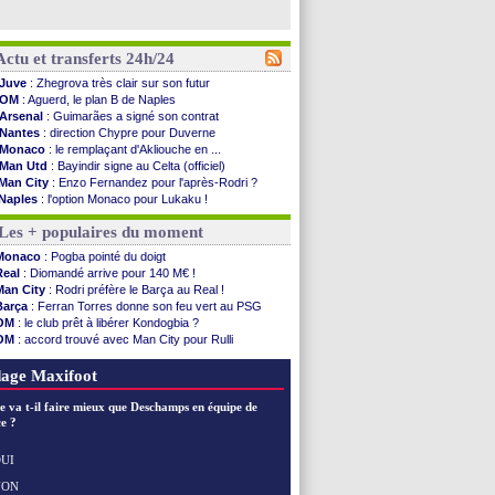
Actu et transferts 24h/24
Juve
: Zhegrova très clair sur son futur
OM
: Aguerd, le plan B de Naples
Arsenal
: Guimarães a signé son contrat
Nantes
: direction Chypre pour Duverne
Monaco
: le remplaçant d'Akliouche en ...
Man Utd
: Bayindir signe au Celta (officiel)
Man City
: Enzo Fernandez pour l'après-Rodri ?
Naples
: l'option Monaco pour Lukaku !
OM
: Lucas Perri a été approché
Les + populaires du moment
PSG
: le coach de l'Ajax insiste pour Godts
PSG
: une 2e offre en préparation pour Godts
Monaco
: Pogba pointé du doigt
Francfort
: Dina Ebimbe signe à Schalke (off.)
Real
: Diomandé arrive pour 140 M€ !
Strasbourg
: Saïdou Sow prêté à Nantes (off.)
Man City
: Rodri préfère le Barça au Real !
Monaco
: Filipe Luis aimerait garder Balogun
Barça
: Ferran Torres donne son feu vert au PSG
Dortmund
: Newcastle est prévenu pour Nmecha
OM
: le club prêt à libérer Kondogbia ?
Barça
: première offre à 45 M€ pour Rodri ?
OM
: accord trouvé avec Man City pour Rulli
Argentine
: le soutien très appuyé à Infantino
PSG
: l'étonnante rumeur Gusto
Tottenham
: Van de Ven va prolonger
PSG
: Luis Enrique satisfait malgré tout
age Maxifoot
Barça
: l'agent de Rodri confirme !
FIFA
: la CAF soutient Infantino
e va t-il faire mieux que Deschamps en équipe de
CdM 2030
: Rubiales charge Infantino et ...
e ?
Rennes
: Embolo a des pistes alléchantes
Côte d'Ivoire
: Renard affiche ses ambitions
UI
Rennes
: Haise confirme pour Aït Boudlal
NON
Voir les brèves précédentes