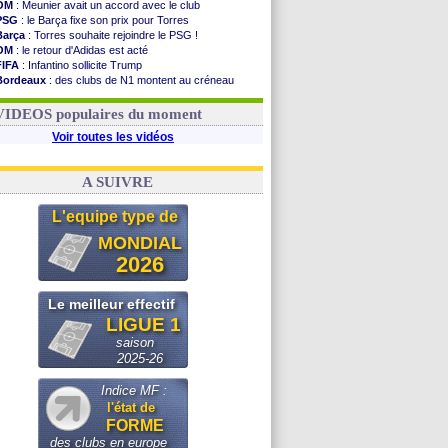
OM
: Meunier avait un accord avec le club
PSG
: le Barça fixe son prix pour Torres
Barça
: Torres souhaite rejoindre le PSG !
OM
: le retour d'Adidas est acté
FIFA
: Infantino sollicite Trump
Bordeaux
: des clubs de N1 montent au créneau
Argentine
: quand Medina recadre... sa mère
Real
: le démenti de Leipzig pour Diomandé
VIDEOS populaires du moment
Voir toutes les vidéos
A SUIVRE
L'equipe type de
MONDIAL
2026
Le meilleur effectif
LIGUE 1
saison
2025-26
Indice MF :
l'état de
FORME
des clubs en europe