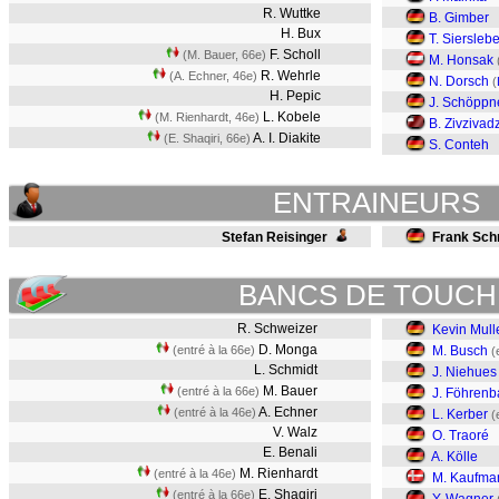
R. Wuttke
B. Gimber
H. Bux
T. Siersleb
F. Scholl
(M. Bauer, 66e)
M. Honsak
R. Wehrle
(A. Echner, 46e)
N. Dorsch
(
H. Pepic
J. Schöppn
L. Kobele
(M. Rienhardt, 46e)
B. Zivzivad
A. I. Diakite
(E. Shaqiri, 66e)
S. Conteh
ENTRAINEURS
Stefan Reisinger
Frank Sch
BANCS DE TOUCH
R. Schweizer
Kevin Mull
D. Monga
(entré à la 66e)
M. Busch
(
L. Schmidt
J. Niehues
M. Bauer
(entré à la 66e)
J. Föhrenb
A. Echner
(entré à la 46e)
L. Kerber
(
V. Walz
O. Traoré
E. Benali
A. Kölle
M. Rienhardt
(entré à la 46e)
M. Kaufma
E. Shaqiri
(entré à la 66e)