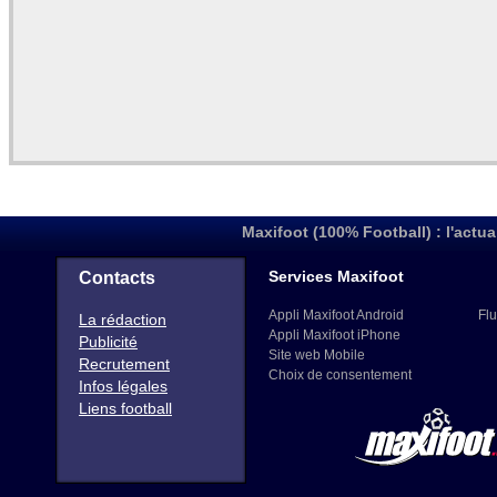
Maxifoot (100% Football) : l'actua
Services Maxifoot
Contacts
Appli Maxifoot Android
Flu
La rédaction
Appli Maxifoot iPhone
Publicité
Site web Mobile
Recrutement
Choix de consentement
Infos légales
Liens football