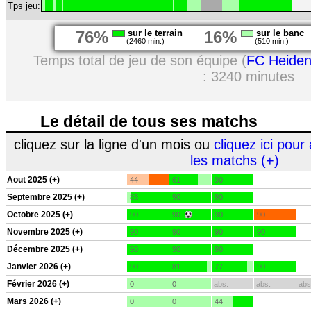
Tps jeu:
76%
sur le terrain
16%
sur le banc
(2460 min.)
(510 min.)
Temps total de jeu de son équipe (
FC Heide
: 3240 minutes
Le détail de tous ses matchs
cliquez sur la ligne d'un mois ou
cliquez ici pour 
les matchs (+)
Aout 2025 (+)
44
61
90
Septembre 2025 (+)
83
90
90
Octobre 2025 (+)
90
90
90
90
Novembre 2025 (+)
90
90
90
90
Décembre 2025 (+)
90
90
90
Janvier 2026 (+)
90
81
77
90
Février 2026 (+)
0
0
abs.
abs.
abs
Mars 2026 (+)
0
0
44