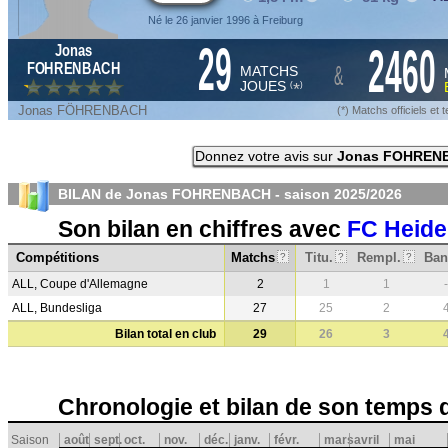
Né le 26 janvier 1996 à Freiburg
29
2460
Jonas
&
FOHRENBACH
MATCHS
JOUES
*
(
)
Jonas FÖHRENBACH
(*) Matchs officiels e
Donnez votre avis sur
Jonas FOHREN
BILAN de Jonas FOHRENBACH - saison
2025/2026
Son bilan en chiffres avec
FC Heid
Compétitions
Matchs
Titu.
Rempl.
Ban
?
?
?
ALL, Coupe d'Allemagne
2
1
1
-
ALL, Bundesliga
27
25
2
Bilan total en club
29
26
3
Chronologie et bilan de son temps 
Saison
août
sept.
oct.
nov.
déc.
janv.
févr.
mars
avril
mai