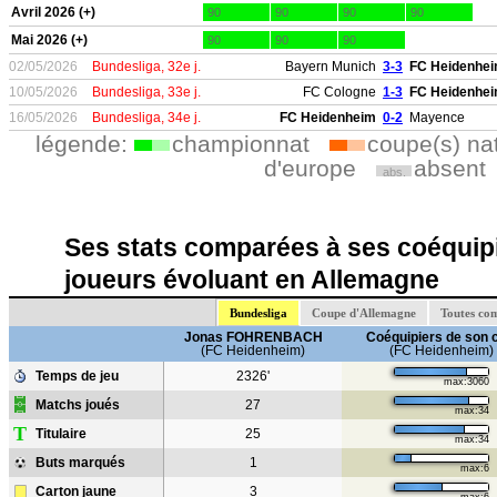
Avril 2026 (+)
90
90
90
90
Mai 2026 (+)
90
90
90
02/05/2026
Bundesliga, 32e j.
Bayern Munich
3-3
FC Heidenhe
10/05/2026
Bundesliga, 33e j.
FC Cologne
1-3
FC Heidenhe
16/05/2026
Bundesliga, 34e j.
FC Heidenheim
0-2
Mayence
légende:
championnat
coupe(s) na
d'europe
absent
abs.
Ses stats comparées à ses coéquipi
joueurs évoluant en Allemagne
Bundesliga
Coupe d'Allemagne
Toutes co
Jonas FOHRENBACH
Coéquipiers de son 
(FC Heidenheim)
(FC Heidenheim)
Temps de jeu
2326'
max:3060
Matchs joués
27
max:34
T
Titulaire
25
max:34
Buts marqués
1
max:6
Carton jaune
3