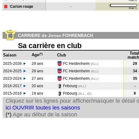
max:6
Carton rouge
-
max:1
CARRIERE de Jonas FOHRENBACH
Sa carrière en club
Total
(*)
Age
Saison
Club
match
2025-2026
29 ans
FC Heidenheim
29
(ALL)
2024-2025
28 ans
FC Heidenheim
34
(ALL
)
2023-2024
27 ans
FC Heidenheim
35
(ALL
)
2016-2017
20 ans
Fribourg
-
(ALL
)
2015-2016
19 ans
Fribourg
9
(ALL, d2)
Cliquez sur les lignes pour afficher/masquer le détai
ici OUVRIR toutes les saisons
(*)
Age au début de la saison