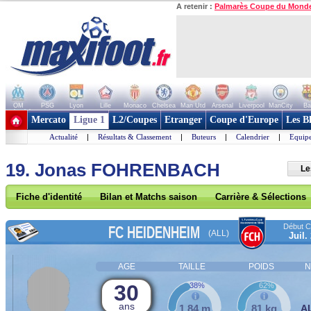
A retenir :
Palmarès Coupe du Mond
OM
PSG
Lyon
Lille
Monaco
Chelsea
Man Utd
Arsenal
Liverpool
ManCity
Ba
+ de clubs
Mercato
Ligue 1
L2/Coupes
Etranger
Coupe d'Europe
Les B
Actualité
|
Résultats & Classement
|
Buteurs
|
Calendrier
|
Equipe
19. Jonas FOHRENBACH
Le
Fiche d'identité
Bilan et Matchs saison
Carrière & Sélections
Début Co
FC HEIDENHEIM
(ALL)
Juil.
AGE
TAILLE
POIDS
N
30
38%
62%
ans
1,84 m
81 kg
A