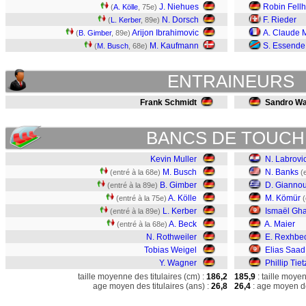
J. Niehues
Robin Fell
(
A. Kölle
, 75e)
N. Dorsch
F. Rieder
(
L. Kerber
, 89e)
Arijon Ibrahimovic
A. Claude 
(
B. Gimber
, 89e)
M. Kaufmann
S. Essende
(
M. Busch
, 68e)
ENTRAINEURS
Frank Schmidt
Sandro W
BANCS DE TOUCH
Kevin Muller
N. Labrovi
M. Busch
N. Banks
(entré à la 68e)
(
B. Gimber
D. Giannou
(entré à la 89e)
A. Kölle
M. Kömür
(entré à la 75e)
(
L. Kerber
Ismaël Gha
(entré à la 89e)
A. Beck
A. Maier
(entré à la 68e)
N. Rothweiler
E. Rexhbe
Tobias Weigel
Elias Saad
Y. Wagner
Phillip Tiet
taille moyenne des titulaires (cm) :
186,2
185,9
: taille moye
age moyen des titulaires (ans) :
26,8
26,4
: age moyen de