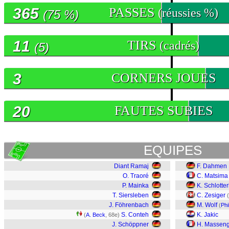
365
PASSES
(réussies %)
(75 %)
11
TIRS
(cadrés)
(5)
3
CORNERS JOUES
20
FAUTES SUBIES
EQUIPES
Diant Ramaj
F. Dahmen
O. Traoré
C. Matsima
P. Mainka
K. Schlotte
T. Siersleben
C. Zesiger
(
J. Föhrenbach
M. Wolf
(
Phi
S. Conteh
K. Jakic
(
A. Beck
, 68e)
J. Schöppner
H. Massen