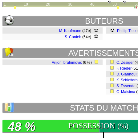
1
10
20
30
40
50
6
BUTEURS
M. Kaufmann
(47e)
Phillip Tietz
S. Conteh
(54e)
AVERTISSEMENT
Arijon Ibrahimovic
(67e)
C. Zesiger
(
F. Rieder
(5
D. Giannouli
K. Schlotter
S. Essende
(
C. Matsima
(
STATS DU MATC
48 %
POSSESSION
(%)