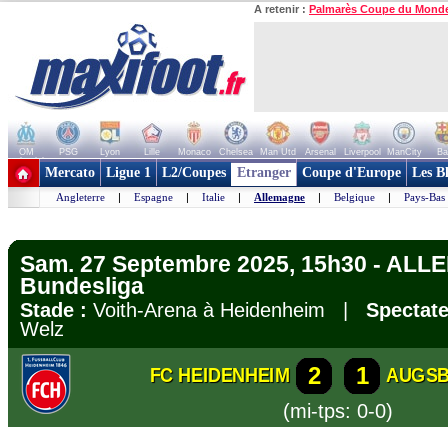
A retenir :
Palmarès Coupe du Mond
OM
PSG
Lyon
Lille
Monaco
Chelsea
Man Utd
Arsenal
Liverpool
ManCity
Ba
+ de clubs
Mercato
Ligue 1
L2/Coupes
Etranger
Coupe d'Europe
Les B
Angleterre
|
Espagne
|
Italie
|
Allemagne
|
Belgique
|
Pays-Bas
Sam. 27 Septembre 2025, 15h30 - AL
Bundesliga
Stade :
Voith-Arena à Heidenheim |
Spectate
Welz
2
1
FC HEIDENHEIM
AUGS
(mi-tps: 0-0)