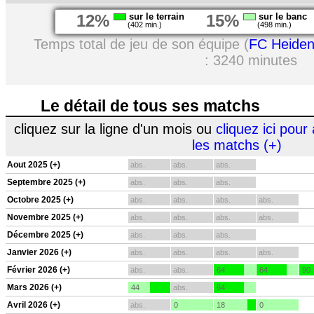
12%
sur le terrain
15%
sur le banc
(402 min.)
(498 min.)
Temps total de jeu de son équipe (
FC Heide
: 3240 minutes
Le détail de tous ses matchs
cliquez sur la ligne d'un mois ou
cliquez ici pour 
les matchs (+)
Aout 2025 (+)
abs.
abs.
abs.
Septembre 2025 (+)
abs.
abs.
abs.
Octobre 2025 (+)
abs.
abs.
abs.
abs.
Novembre 2025 (+)
abs.
abs.
abs.
abs.
Décembre 2025 (+)
abs.
abs.
abs.
Janvier 2026 (+)
abs.
abs.
abs.
abs.
Février 2026 (+)
abs.
abs.
64
64
90
Mars 2026 (+)
44
abs.
64
Avril 2026 (+)
abs.
0
18
0