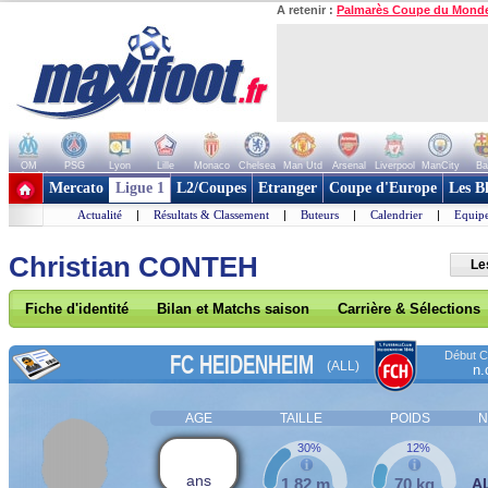
A retenir :
Palmarès Coupe du Mond
OM
PSG
Lyon
Lille
Monaco
Chelsea
Man Utd
Arsenal
Liverpool
ManCity
Ba
+ de clubs
Mercato
Ligue 1
L2/Coupes
Etranger
Coupe d'Europe
Les B
Actualité
|
Résultats & Classement
|
Buteurs
|
Calendrier
|
Equipe
Christian CONTEH
Le
Fiche d'identité
Bilan et Matchs saison
Carrière & Sélections
Début Co
FC HEIDENHEIM
(ALL)
n.
AGE
TAILLE
POIDS
N
30%
12%
ans
1,82 m
70 kg
A