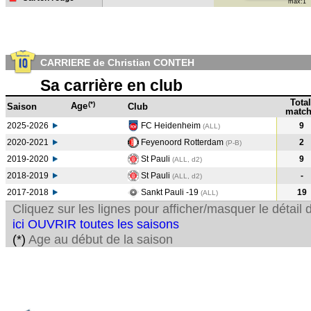
max:1
CARRIERE de Christian CONTEH
Sa carrière en club
Total
(*)
Age
Saison
Club
match
2025-2026
FC Heidenheim
9
(ALL)
2020-2021
Feyenoord Rotterdam
2
(P-B
)
2019-2020
St Pauli
9
(ALL, d2)
2018-2019
St Pauli
-
(ALL, d2)
2017-2018
Sankt Pauli -19
19
(ALL
)
Cliquez sur les lignes pour afficher/masquer le détai
ici OUVRIR toutes les saisons
(*)
Age au début de la saison