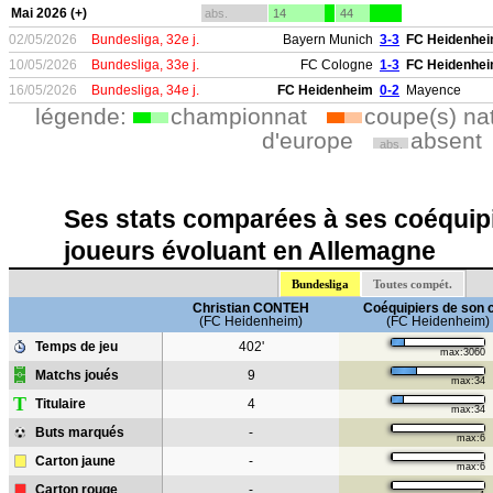
Mai 2026 (+)
abs.
14
44
02/05/2026
Bundesliga, 32e j.
Bayern Munich
3-3
FC Heidenhe
10/05/2026
Bundesliga, 33e j.
FC Cologne
1-3
FC Heidenhe
16/05/2026
Bundesliga, 34e j.
FC Heidenheim
0-2
Mayence
légende:
championnat
coupe(s) na
d'europe
absent
abs.
Ses stats comparées à ses coéquipi
joueurs évoluant en Allemagne
Bundesliga
Toutes compét.
Christian CONTEH
Coéquipiers de son 
(FC Heidenheim)
(FC Heidenheim)
Temps de jeu
402'
max:3060
Matchs joués
9
max:34
T
Titulaire
4
max:34
Buts marqués
-
max:6
Carton jaune
-
max:6
Carton rouge
-