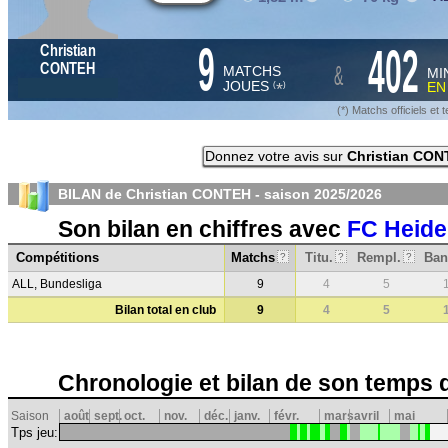
9
402
Christian
&
CONTEH
MATCHS
MI
JOUES
E
*
(
)
(*) Matchs officiels e
Donnez votre avis sur
Christian CO
BILAN de Christian CONTEH - saison
2025/2026
Son bilan en chiffres avec
FC Heid
Compétitions
Matchs
Titu.
Rempl.
Ban
?
?
?
ALL, Bundesliga
9
4
5
Bilan total en club
9
4
5
Chronologie et bilan de son temps 
Saison
août
sept.
oct.
nov.
déc.
janv.
févr.
mars
avril
mai
Tps jeu: