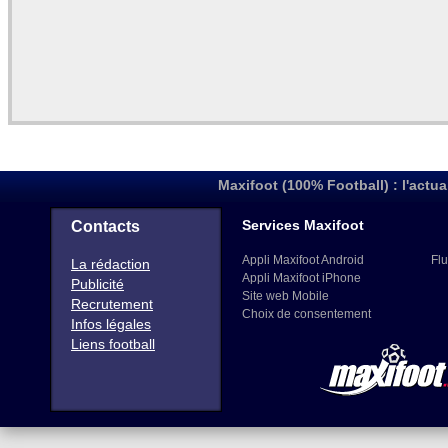
Maxifoot (100% Football) : l'actua
Services Maxifoot
Contacts
Appli Maxifoot Android
Flu
La rédaction
Appli Maxifoot iPhone
Publicité
Site web Mobile
Recrutement
Choix de consentement
Infos légales
Liens football