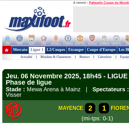
A retenir :
Palmarès Coupe du Mond
OM
PSG
Lyon
Lille
Monaco
Chelsea
Man Utd
Arsenal
Liverpool
ManCity
Ba
+ de clubs
Mercato
Ligue 1
L2/Coupes
Etranger
Coupe d'Europe
Les B
Actualité
|
Résultats & Classement
|
Buteurs
|
Calendrier
|
Equipe
Jeu. 06 Novembre 2025, 18h45 - LIG
Phase de ligue
Stade :
Mewa Arena à Mainz |
Spectateurs :
Visser
2
1
MAYENCE
FIORE
(mi-tps: 0-1)