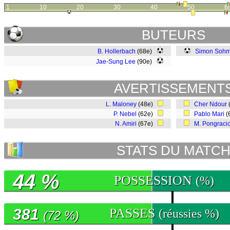
1
10
20
30
40
50
6
BUTEURS
B. Hollerbach
(68e)
Simon Soh
Jae-Sung Lee
(90e)
AVERTISSEMENT
L. Maloney
(48e)
Cher Ndour
P. Nebel
(62e)
Pablo Mari
(
N. Amiri
(67e)
M. Pongraci
STATS DU MATC
44 %
POSSESSION
(%)
381
PASSES
(réussies %)
(72 %)