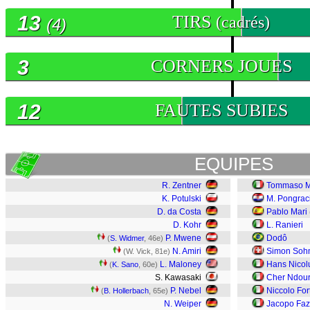
13
TIRS
(cadrés)
(4)
3
CORNERS JOUES
12
FAUTES SUBIES
EQUIPES
R. Zentner
Tommaso Ma
K. Potulski
M. Pongrac
D. da Costa
Pablo Mari
D. Kohr
L. Ranieri
P. Mwene
Dodô
(
S. Widmer
, 46e)
N. Amiri
Simon Soh
(W. Vick, 81e)
L. Maloney
Hans Nicolu
(
K. Sano
, 60e)
S. Kawasaki
Cher Ndou
P. Nebel
Niccolo Fort
(
B. Hollerbach
, 65e)
N. Weiper
Jacopo Faz