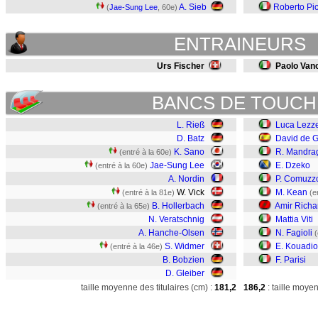
A. Sieb
Roberto Pic
(
Jae-Sung Lee
, 60e)
ENTRAINEURS
Urs Fischer
Paolo Vano
BANCS DE TOUCH
L. Rieß
Luca Lezze
D. Batz
David de 
K. Sano
R. Mandra
(entré à la 60e)
Jae-Sung Lee
E. Dzeko
(entré à la 60e)
A. Nordin
P. Comuzz
W. Vick
M. Kean
(entré à la 81e)
(e
B. Hollerbach
Amir Richa
(entré à la 65e)
N. Veratschnig
Mattia Viti
A. Hanche-Olsen
N. Fagioli
(
S. Widmer
E. Kouadio
(entré à la 46e)
B. Bobzien
F. Parisi
D. Gleiber
taille moyenne des titulaires (cm) :
181,2
186,2
: taille moye