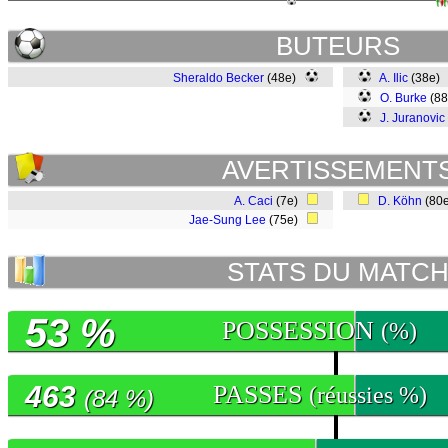
BUTEURS
Sheraldo Becker
(48e)
A. Ilic
(38e)
O. Burke
(8
J. Juranovic
AVERTISSEMENT
A. Caci
(7e)
D. Köhn
(80
Jae-Sung Lee
(75e)
STATS DU MATC
53 %
POSSESSION
(%)
463
PASSES
(réussies %)
(84 %)