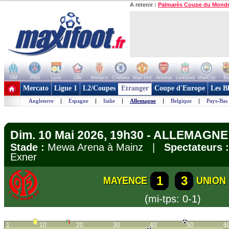
A retenir :
Palmarès Coupe du Mond
OM
PSG
Lyon
Lille
Monaco
Chelsea
Man Utd
Arsenal
Liverpool
ManCity
Ba
+ de clubs
Mercato
Ligue 1
L2/Coupes
Etranger
Coupe d'Europe
Les B
Angleterre
|
Espagne
|
Italie
|
Allemagne
|
Belgique
|
Pays-Bas
Dim. 10 Mai 2026, 19h30 - ALLEMAGNE 
Stade :
Mewa Arena à Mainz |
Spectateurs :
Exner
1
3
MAYENCE
UNION
(mi-tps: 0-1)
1
10
20
30
40
50
6