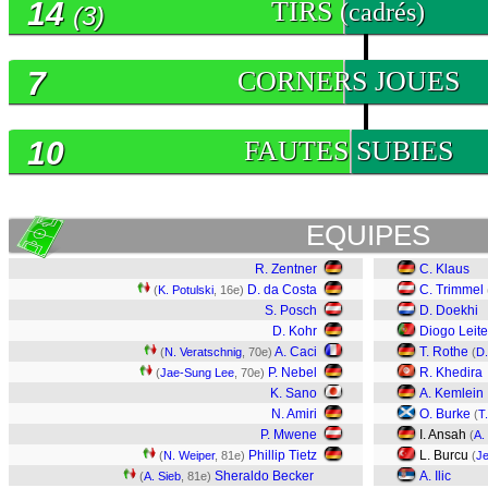
14
TIRS
(cadrés)
(3)
7
CORNERS JOUES
10
FAUTES SUBIES
EQUIPES
R. Zentner
C. Klaus
D. da Costa
C. Trimmel
(
K. Potulski
, 16e)
S. Posch
D. Doekhi
D. Kohr
Diogo Leite
A. Caci
T. Rothe
(
N. Veratschnig
, 70e)
(
D
P. Nebel
R. Khedira
(
Jae-Sung Lee
, 70e)
K. Sano
A. Kemlein
N. Amiri
O. Burke
(
T
P. Mwene
I. Ansah
(
A.
Phillip Tietz
L. Burcu
(
N. Weiper
, 81e)
(
J
Sheraldo Becker
A. Ilic
(
A. Sieb
, 81e)