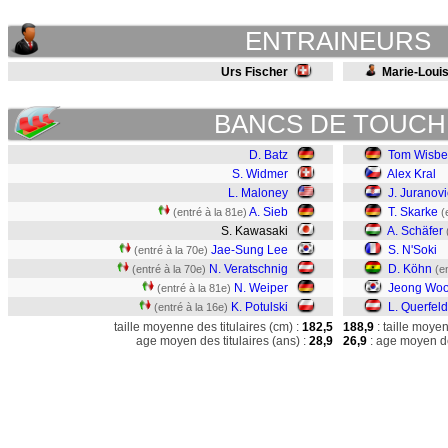
ENTRAINEURS
Urs Fischer
Marie-Louis
BANCS DE TOUCH
D. Batz
Tom Wisber
S. Widmer
Alex Kral
L. Maloney
J. Juranovi
A. Sieb
T. Skarke
(entré à la 81e)
(
S. Kawasaki
A. Schäfer
Jae-Sung Lee
S. N'Soki
(entré à la 70e)
N. Veratschnig
D. Köhn
(entré à la 70e)
(e
N. Weiper
Jeong Wo
(entré à la 81e)
K. Potulski
L. Querfeld
(entré à la 16e)
taille moyenne des titulaires (cm) :
182,5
188,9
: taille moye
age moyen des titulaires (ans) :
28,9
26,9
: age moyen de