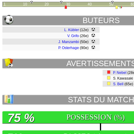
1
10
20
30
40
50
6
BUTEURS
L. Kübler
(12e)
V. Grifo
(26e)
J. Manzambi
(50e)
P. Osterhage
(90e)
AVERTISSEMENT
P. Nebel
(28
S. Kawasaki
S. Bell
(65e
STATS DU MATC
75 %
POSSESSION
(%)