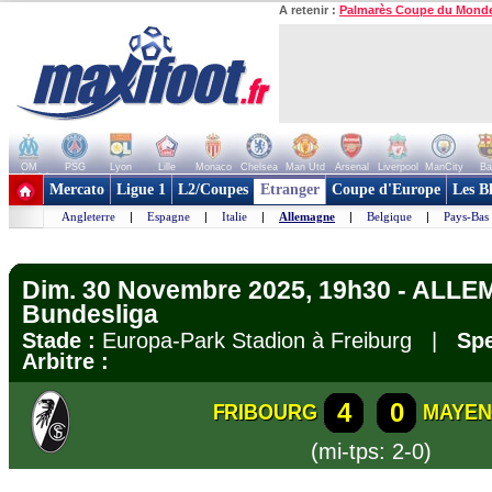
A retenir :
Palmarès Coupe du Mond
OM
PSG
Lyon
Lille
Monaco
Chelsea
Man Utd
Arsenal
Liverpool
ManCity
Ba
+ de clubs
Mercato
Ligue 1
L2/Coupes
Etranger
Coupe d'Europe
Les B
Angleterre
|
Espagne
|
Italie
|
Allemagne
|
Belgique
|
Pays-Bas
Dim. 30 Novembre 2025, 19h30 - ALL
Bundesliga
Stade :
Europa-Park Stadion à Freiburg |
Spe
Arbitre :
4
0
FRIBOURG
MAYEN
(mi-tps: 2-0)