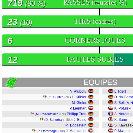
719
PASSES
(réussies %)
(90 %)
23
TIRS
(cadrés)
(10)
6
CORNERS JOUES
12
FAUTES SUBIES
EQUIPES
N. Atubolu
L. Rieß
L. Kübler
D. da Cost
(
C. Günter
, 69e)
M. Ginter
S. Bell
(
A. 
P. Lienhart
K. Potulski
Philipp Treu
A. Nordin
(
M. Rosenfelder
, 87e)
(
J. Beste
K. Sano
(
D. Scherhant
, 80e)
M. Eggestein
S. Kawasak
J. Manzambi
P. Mwene
(
P. Osterhage
, 80e)