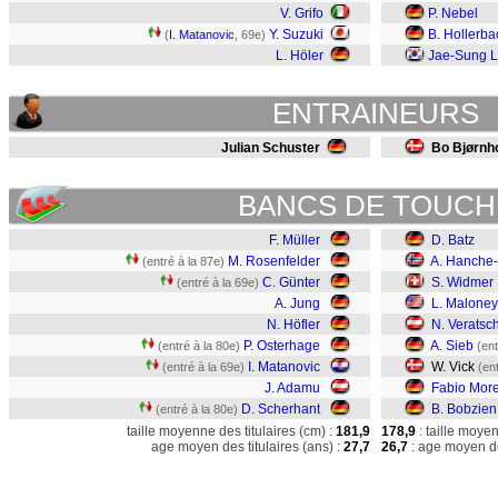
V. Grifo
P. Nebel
Y. Suzuki
B. Hollerba
(
I. Matanovic
, 69e)
L. Höler
Jae-Sung 
ENTRAINEURS
Julian Schuster
Bo Bjørnh
BANCS DE TOUCH
F. Müller
D. Batz
M. Rosenfelder
A. Hanche
(entré à la 87e)
C. Günter
S. Widmer
(entré à la 69e)
A. Jung
L. Maloney
N. Höfler
N. Veratsc
P. Osterhage
A. Sieb
(entré à la 80e)
(ent
I. Matanovic
W. Vick
(entré à la 69e)
(en
J. Adamu
Fabio More
D. Scherhant
B. Bobzien
(entré à la 80e)
taille moyenne des titulaires (cm) :
181,9
178,9
: taille moye
age moyen des titulaires (ans) :
27,7
26,7
: age moyen de