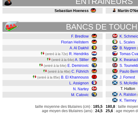
ENTRAINEURS
Sebastian Hoeness
Martin O'Nei
BANCS DE TOUCH
F. Bredlow
K. Schmeic
Florian Hellstern
L. Scales
A. Al Dakhil
B. Nygren
R. Hendriks
Tomas Cva
(entré à la 72e)
A. Stiller
K. Iheanac
(entré à la 64e)
E. Demirovic
S. Tounekti
(entré à la 64e)
C. Führich
Paulo Ber
(entré à la 46e)
B. El Khannouss
J. Forrest
(entré à la 85e)
L. Assignon
S. McArdle
T. Hatton
N. Nartey
A. Ralston
M. Catovic
K. Tierney
taille moyenne des titulaires (cm) :
185,5
180,8
: taille moye
age moyen des titulaires (ans) :
24,5
25,6
: age moyen de