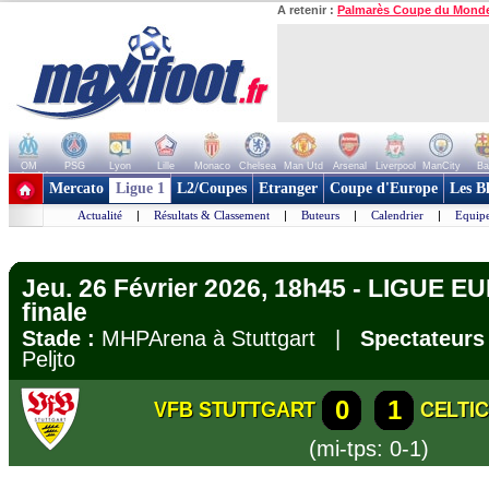
A retenir :
Palmarès Coupe du Mond
OM
PSG
Lyon
Lille
Monaco
Chelsea
Man Utd
Arsenal
Liverpool
ManCity
Ba
+ de clubs
Mercato
Ligue 1
L2/Coupes
Etranger
Coupe d'Europe
Les B
Actualité
|
Résultats & Classement
|
Buteurs
|
Calendrier
|
Equipe
Jeu. 26 Février 2026, 18h45 - LIGUE E
finale
Stade :
MHPArena à Stuttgart |
Spectateurs 
Peljto
0
1
VFB STUTTGART
CELTI
(mi-tps: 0-1)