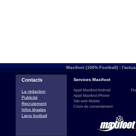
Maxifoot (100% Football) : l'actua
Services Maxifoot
Contacts
Appli Maxifoot Android
Flu
La rédaction
Appli Maxifoot iPhone
Publicité
Site web Mobile
Recrutement
Choix de consentement
Infos légales
Liens football