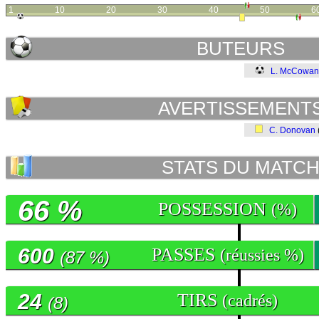
1
10
20
30
40
50
6
BUTEURS
L. McCowan
AVERTISSEMENT
C. Donovan
STATS DU MATC
66 %
POSSESSION
(%)
600
PASSES
(réussies %)
(87 %)
24
TIRS
(cadrés)
(8)