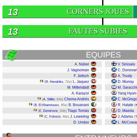
13
CORNERS JOUES
13
FAUTES SUBIES
EQUIPES
A. Nübel
V. Sinisalo
J. Vagnoman
C. Donova
F. Jeltsch
A. Trusty
L. Jaquez
D. Murray
(
R. Hendriks
, 72e)
M. Mittelstädt
M. Saracch
A. Karazor
Yang Hyun
Chema Andrés
C. McGrego
(
A. Stiller
, 64e)
B. Bouanani
R. Hatate
(
B. El Khannouss
, 85e)
(
Tiago Tomás
D. Maeda
(
E. Demirovic
, 64e)
J. Leweling
J. Adamu
(
C. Führich
, 46e)
(
T
D. Undav
L. McCowa