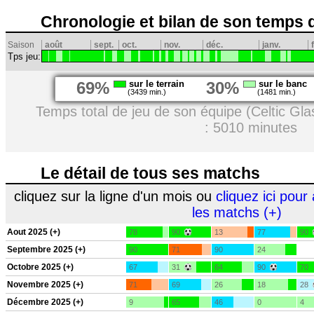
Chronologie et bilan de son temps 
Saison
août
sept.
oct.
nov.
déc.
janv.
Tps jeu:
69%
sur le terrain
30%
sur le banc
(3439 min.)
(1481 min.)
Temps total de jeu de son équipe (Celtic Gl
: 5010 minutes
Le détail de tous ses matchs
cliquez sur la ligne d'un mois ou
cliquez ici pour 
les matchs (+)
Aout 2025 (+)
78
90
13
77
90
Septembre 2025 (+)
90
71
90
24
Octobre 2025 (+)
67
31
64
90
70
Novembre 2025 (+)
71
69
26
18
28
Décembre 2025 (+)
9
65
46
0
4