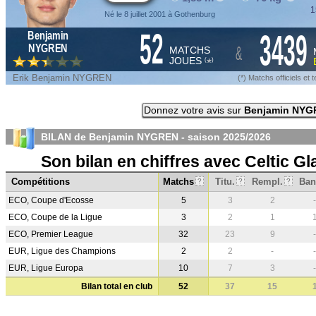
1
Né le 8 juillet 2001 à Gothenburg
52
3439
Benjamin
&
NYGREN
MATCHS
JOUES
*
(
)
Erik Benjamin NYGREN
(*) Matchs officiels e
Donnez votre avis sur
Benjamin NYG
BILAN de Benjamin NYGREN - saison
2025/2026
Son bilan en chiffres avec Celtic G
Compétitions
Matchs
Titu.
Rempl.
Ban
?
?
?
ECO, Coupe d'Ecosse
5
3
2
-
ECO, Coupe de la Ligue
3
2
1
ECO, Premier League
32
23
9
-
EUR, Ligue des Champions
2
2
-
-
EUR, Ligue Europa
10
7
3
-
Bilan total en club
52
37
15