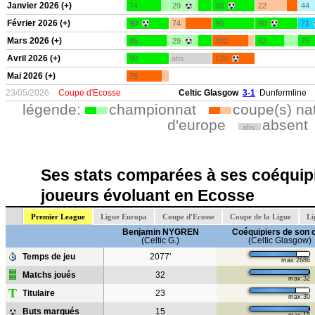
Janvier 2026 (+)
74
29
90
22
44
Février 2026 (+)
90
74
90
90
71
Mars 2026 (+)
85
29
102
62
75
Avril 2026 (+)
90
abs.
120
Mai 2026 (+)
75
23/05/2026
Coupe d'Ecosse
Celtic Glasgow
3-1
Dunfermline
légende:
championnat
coupe(s) na
d'europe
absent
abs.
Ses stats comparées à ses coéquipi
joueurs évoluant en Ecosse
Premier League
Ligue Europa
Coupe d'Ecosse
Coupe de la Ligue
Li
Benjamin NYGREN
Coéquipiers de son 
(Celtic G.)
(Celtic Glasgow)
Temps de jeu
2077'
max:2686
Matchs joués
32
max:32
T
Titulaire
23
max:30
Buts marqués
15