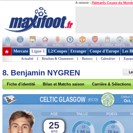
A retenir :
Palmarès Coupe du Mond
OM
PSG
Lyon
Lille
Monaco
Chelsea
Man Utd
Arsenal
Liverpool
ManCity
Ba
+ de clubs
Mercato
Ligue 1
L2/Coupes
Etranger
Coupe d'Europe
Les B
Actualité
|
Résultats & Classement
|
Buteurs
|
Calendrier
|
Equipe
8. Benjamin NYGREN
Le
Fiche d'identité
Bilan et Matchs saison
Carrière & Sélections
Début Co
CELTIC GLASGOW
(ECO)
Oct.
AGE
TAILLE
POIDS
N
25
72%
54%
ans
1,88 m
76 kg