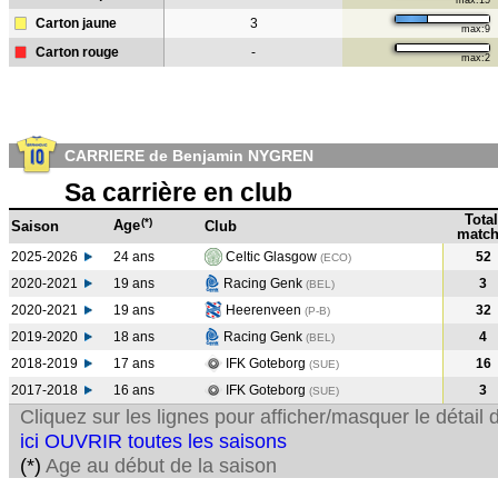
max:15
Carton jaune
3
max:9
Carton rouge
-
max:2
CARRIERE de Benjamin NYGREN
Sa carrière en club
Total
(*)
Age
Saison
Club
match
2025-2026
24 ans
Celtic Glasgow
52
(ECO)
2020-2021
19 ans
Racing Genk
3
(BEL
)
2020-2021
19 ans
Heerenveen
32
(P-B
)
2019-2020
18 ans
Racing Genk
4
(BEL
)
2018-2019
17 ans
IFK Goteborg
16
(SUE
)
2017-2018
16 ans
IFK Goteborg
3
(SUE
)
Cliquez sur les lignes pour afficher/masquer le détai
ici OUVRIR toutes les saisons
(*)
Age au début de la saison