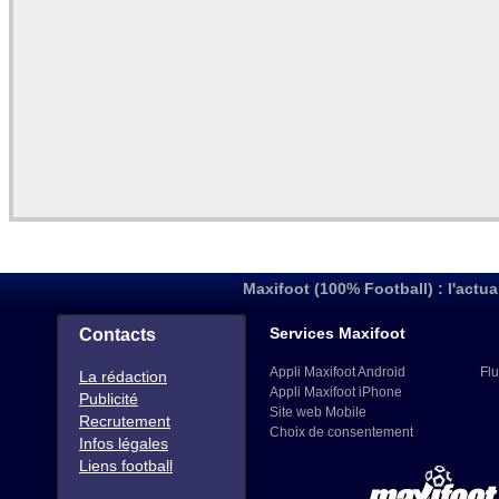
Maxifoot (100% Football) : l'actua
Services Maxifoot
Contacts
Appli Maxifoot Android
Flu
La rédaction
Appli Maxifoot iPhone
Publicité
Site web Mobile
Recrutement
Choix de consentement
Infos légales
Liens football