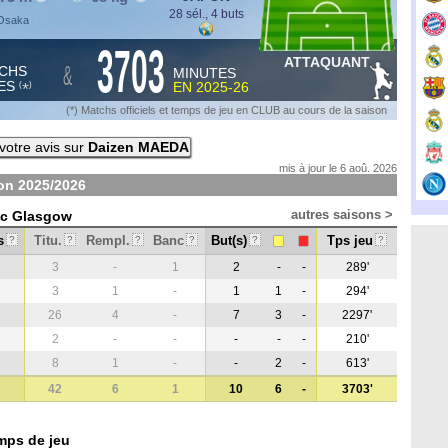
28 sél., 4 buts
 Osaka
3703
ATTAQUANT
&
CHS
MINUTES
ES
EN
2025-26
*
(
)
(*) Matchs officiels et temps de jeu en CLUB au cours de la saison
otre avis sur
Daizen MAEDA
mis à jour le 6 aoû. 2026
son
2025/2026
autres saisons >
tic Glasgow
s
Titu.
Rempl.
Banc
But(s)
Tps jeu
?
?
?
?
?
?
3
-
1
2
-
-
289'
3
1
-
1
1
-
294'
26
4
-
7
3
-
2297'
2
-
-
-
-
-
210'
8
1
-
-
2
-
613'
42
6
1
10
6
-
3703'
mps de jeu