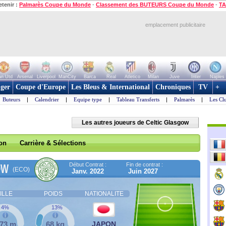
etenir :
Palmarès Coupe du Monde
-
Classement des BUTEURS Coupe du Monde
-
TA
emplacement publicitaire
n Utd
Arsenal
Liverpool
ManCity
Barca
Real
Atletico
Milan
Juve
Inter
Naples
ger
Coupe d'Europe
Les Bleus & International
Chroniques
TV
+
Buteurs
|
Calendrier
|
Equipe type
|
Tableau Transferts
|
Palmarès
|
Les Cl
Les autres joueurs de Celtic Glasgow
son
Carrière & Sélections
Début Contrat :
Fin de contrat :
OW
(ECO)
Janv. 2022
Juin 2027
ILLE
POIDS
NATIONALITE
4%
13%
,73 m
68 kg
JAPON