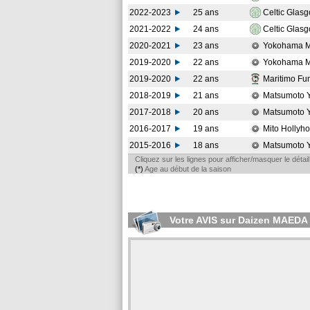
2022-2023
25 ans
Celtic Glas
2021-2022
24 ans
Celtic Glas
2020-2021
23 ans
Yokohama M
2019-2020
22 ans
Yokohama M
2019-2020
22 ans
Maritimo Fu
2018-2019
21 ans
Matsumoto
2017-2018
20 ans
Matsumoto
2016-2017
19 ans
Mito Hollyh
2015-2016
18 ans
Matsumoto
Cliquez sur les lignes pour afficher/masquer le déta
(*)
Age au début de la saison
Votre AVIS sur Daizen MAEDA