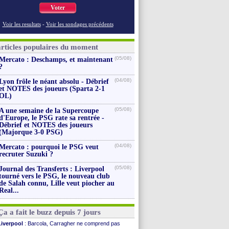
Voter
Voir les resultats
-
Voir les sondages précédents
articles populaires du moment
(05/08)
Mercato : Deschamps, et maintenant
?
(04/08)
Lyon frôle le néant absolu - Débrief
et NOTES des joueurs (Sparta 2-1
OL)
(05/08)
A une semaine de la Supercoupe
d'Europe, le PSG rate sa rentrée -
Débrief et NOTES des joueurs
(Majorque 3-0 PSG)
(04/08)
Mercato : pourquoi le PSG veut
recruter Suzuki ?
(05/08)
Journal des Transferts : Liverpool
tourné vers le PSG, le nouveau club
de Salah connu, Lille veut piocher au
Real...
Ça a fait le buzz depuis 7 jours
Liverpool
: Barcola, Carragher ne comprend pas