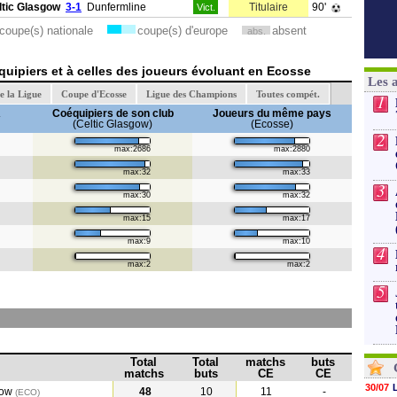
ltic Glasgow
3-1
Dunfermline
Titulaire
90'
Vict.
coupe(s) nationale
coupe(s) d'europe
absent
abs.
uipiers et à celles des joueurs évoluant en Ecosse
Les 
e la Ligue
Coupe d'Ecosse
Ligue des Champions
Toutes compét.
1
A
Coéquipiers de son club
Joueurs du même pays
(Celtic Glasgow)
(Ecosse)
2
max:2686
max:2880
max:32
max:33
3
max:30
max:32
max:15
max:17
max:9
max:10
4
max:2
max:2
5
Total
Total
matchs
buts
matchs
buts
CE
CE
30/07
gow
48
10
11
-
(ECO)