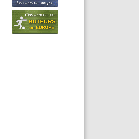
des clubs en europe
Classements des
BUTEURS
en EUROPE