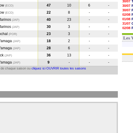
30/07
gow
47
10
6
-
(ECO
)
30/07
30/07
gow
22
8
-
-
(ECO
)
02/08
01/08
arinos
40
23
-
-
(JAP
)
31/07
arinos
30
3
-
-
(JAP
)
02/08
01/08
nchal
23
3
-
-
(POR
)
03/08
Les 
 Yamaga
18
2
-
-
(JAP
)
 Yamaga
28
6
-
-
(JAP
)
ock
36
13
-
-
(JAP
)
 Yamaga
9
-
-
-
(JAP
)
il de chaque saison ou
cliquez ici OUVRIR toutes les saisons