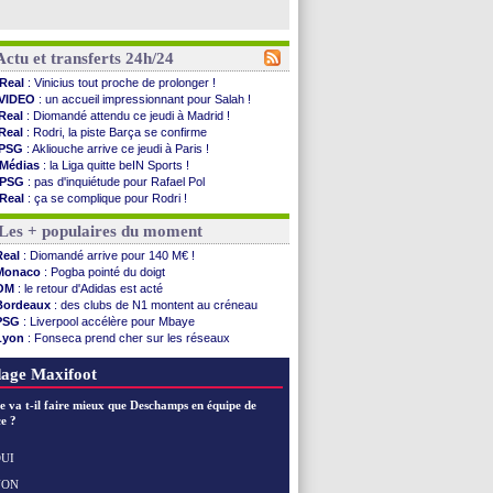
Actu et transferts 24h/24
Real
: Vinicius tout proche de prolonger !
VIDEO
: un accueil impressionnant pour Salah !
Real
: Diomandé attendu ce jeudi à Madrid !
Real
: Rodri, la piste Barça se confirme
PSG
: Akliouche arrive ce jeudi à Paris !
Médias
: la Liga quitte beIN Sports !
PSG
: pas d'inquiétude pour Rafael Pol
Real
: ça se complique pour Rodri !
Barça
: Ferran Torres donne son feu vert au ...
Les + populaires du moment
FIFA
: des excuses après le projet
Abha
: c'est fait pour Fekir (officiel)
Real
: Diomandé arrive pour 140 M€ !
Real
: réponse imminente de Vinicius
Monaco
: Pogba pointé du doigt
Arsenal
: Nørgaard transféré à Everton (off.)
OM
: le retour d'Adidas est acté
Al-Ahli
: Deschamps a discuté !
Bordeaux
: des clubs de N1 montent au créneau
PSG
: Luis Enrique satisfait malgré tout
PSG
: Liverpool accélère pour Mbaye
Monaco
: Pogba pointé du doigt
Lyon
: Fonseca prend cher sur les réseaux
Rennes
: Zabiri n'est pas fan de la L1
Trabzonspor
: une annonce pour Salah !
Rennes
: une offre de Fulham pour Aït Boudlal
Real
: une nouvelle offre pour Vinicius
age Maxifoot
VIDEO
: Thomasson et Cresswell réconciliés
Dunkerque
: Nzonzi avait des pistes en L1
e va t-il faire mieux que Deschamps en équipe de
Lyon
: Mangala sur le départ
e ?
Amical
: Arsenal s'incline face au Real Betis
Amical
: lourde défaite pour le PSG
UI
Man City
: Maresca flou pour Reijnders
NON
Voir les brèves précédentes