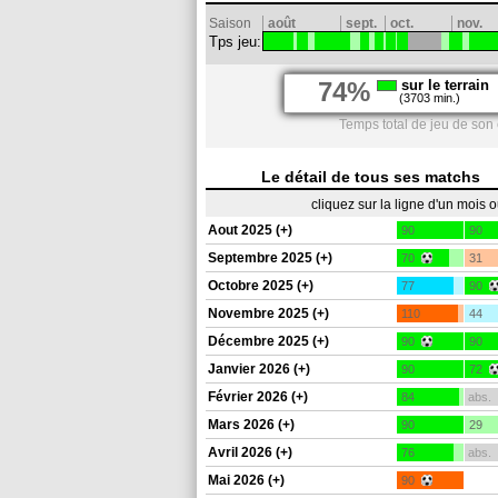
Saison
août
sept.
oct.
nov.
Tps jeu:
74%
sur le terrain
(3703 min.)
Temps total de jeu de son
Le détail de tous ses matchs
cliquez sur la ligne d'un mois 
Aout 2025 (+)
90
90
Septembre 2025 (+)
70
31
Octobre 2025 (+)
77
90
Novembre 2025 (+)
110
44
Décembre 2025 (+)
90
90
Janvier 2026 (+)
90
72
Février 2026 (+)
84
abs.
Mars 2026 (+)
90
29
Avril 2026 (+)
76
abs.
Mai 2026 (+)
90