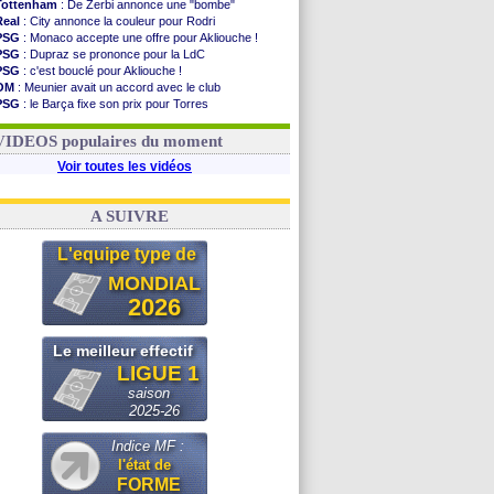
Tottenham
: De Zerbi annonce une "bombe"
Real
: City annonce la couleur pour Rodri
PSG
: Monaco accepte une offre pour Akliouche !
PSG
: Dupraz se prononce pour la LdC
PSG
: c'est bouclé pour Akliouche !
OM
: Meunier avait un accord avec le club
PSG
: le Barça fixe son prix pour Torres
Barça
: Torres souhaite rejoindre le PSG !
FIFA
: Infantino sollicite Trump
VIDEOS populaires du moment
Voir toutes les vidéos
A SUIVRE
L'equipe type de
MONDIAL
2026
Le meilleur effectif
LIGUE 1
saison
2025-26
Indice MF :
l'état de
FORME