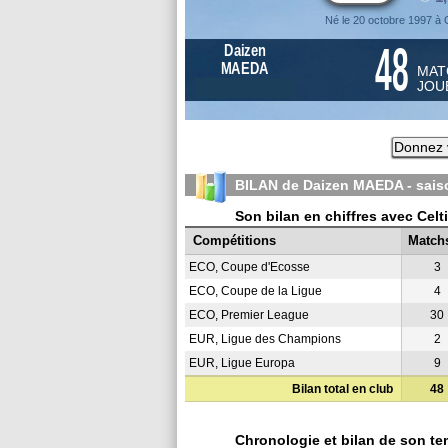
Né le 20 octobre 1997 à
48
Daizen
MAEDA
MAT
JOU
Donnez v
BILAN de Daizen MAEDA - sai
Son bilan en chiffres avec Cel
Compétitions
Match
ECO, Coupe d'Ecosse
3
ECO, Coupe de la Ligue
4
ECO, Premier League
30
EUR, Ligue des Champions
2
EUR, Ligue Europa
9
Bilan total en club
48
Chronologie et bilan de son te