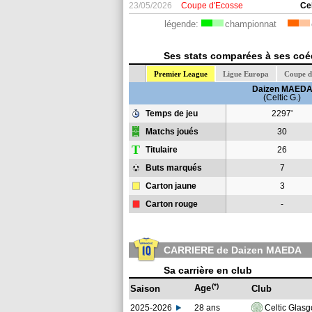
23/05/2026
Coupe d'Ecosse
Ce
légende:
championnat
Ses stats comparées à ses coéq
Premier League
Ligue Europa
Coupe d
Daizen MAED
(Celtic G.)
Temps de jeu
2297'
Matchs joués
30
T
Titulaire
26
Buts marqués
7
Carton jaune
3
Carton rouge
-
CARRIERE de Daizen MAEDA
Sa carrière en club
(*)
Age
Saison
Club
2025-2026
28 ans
Celtic Glas