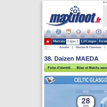
A r
OM
PSG
Lyon
Lille
Monaco
Chelsea
Ma
+ de clubs
Mercato
Ligue 1
L2/Coupes
Etran
Actualité
|
Résultats & Classement
|
38. Daizen MAEDA
Fiche d'identité
Bilan et Matchs sai
CELTIC GLASG
AGE
TA
28
ans
1