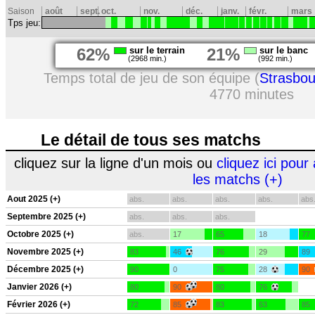
Saison
août
sept.
oct.
nov.
déc.
janv.
févr.
mars
Tps jeu:
62%
sur le terrain
21%
sur le banc
(2968 min.)
(992 min.)
Temps total de jeu de son équipe (
Strasbou
4770 minutes
Le détail de tous ses matchs
cliquez sur la ligne d'un mois ou
cliquez ici pour 
les matchs (+)
Aout 2025 (+)
abs.
abs.
abs.
abs.
abs
Septembre 2025 (+)
abs.
abs.
abs.
Octobre 2025 (+)
abs.
17
65
18
77
Novembre 2025 (+)
83
46
76
29
89
Décembre 2025 (+)
90
0
75
28
90
Janvier 2026 (+)
80
90
80
76
Février 2026 (+)
72
85
83
63
85