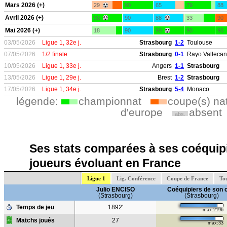
Mars 2026 (+)
29
90
65
79
88
Avril 2026 (+)
90
90
88
33
90
Mai 2026 (+)
18
90
90
90
90
03/05/2026
Ligue 1, 32e j.
Strasbourg
1-2
Toulouse
07/05/2026
1/2 finale
Strasbourg
0-1
Rayo Valleca
10/05/2026
Ligue 1, 33e j.
Angers
1-1
Strasbourg
13/05/2026
Ligue 1, 29e j.
Brest
1-2
Strasbourg
17/05/2026
Ligue 1, 34e j.
Strasbourg
5-4
Monaco
légende:
championnat
coupe(s) na
d'europe
absent
abs.
Ses stats comparées à ses coéquipi
joueurs évoluant en France
Ligue 1
Lig. Conférence
Coupe de France
Tou
Julio ENCISO
Coéquipiers de son 
(Strasbourg)
(Strasbourg)
Temps de jeu
1892'
max:2196
Matchs joués
27
max:33