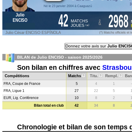
3
Né le 23 janvier 2004 à Caaguazú
42
2968
Julio
&
ENCISO
MATCHS
JOUES
*
(
)
Julio César ENCISO ESPÍNOLA
(*) Matchs officiels e
Donnez votre avis sur
Julio ENCIS
BILAN de Julio ENCISO - saison
2025/2026
Son bilan en chiffres avec
Strasbou
Compétitions
Matchs
Titu.
Rempl.
Ban
?
?
?
FRA, Coupe de France
5
4
1
-
FRA, Ligue 1
27
22
5
EUR, Lig. Conférence
10
8
2
Bilan total en club
42
34
8
Chronologie et bilan de son temps 