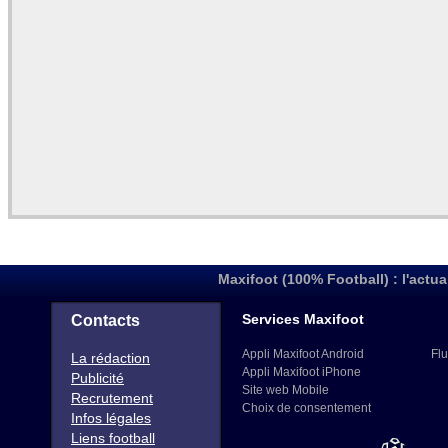
Maxifoot (100% Football) : l'actua
Services Maxifoot
Contacts
Appli Maxifoot Android
Flu
La rédaction
Appli Maxifoot iPhone
Publicité
Site web Mobile
Recrutement
Choix de consentement
Infos légales
Liens football