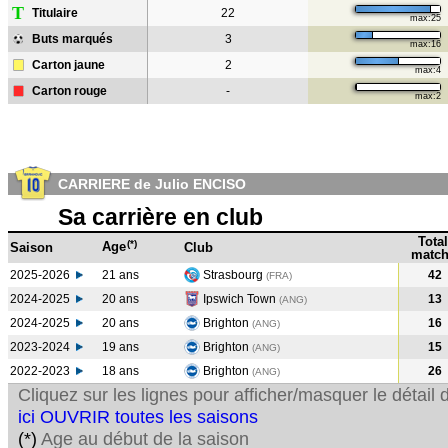
T
Titulaire
22
max:25
Buts marqués
3
max:16
Carton jaune
2
max:4
Carton rouge
-
max:2
CARRIERE de Julio ENCISO
Sa carrière en club
Total
(*)
Age
Saison
Club
match
2025-2026
21 ans
Strasbourg
42
(FRA)
2024-2025
20 ans
Ipswich Town
13
(ANG
)
2024-2025
20 ans
Brighton
16
(ANG
)
2023-2024
19 ans
Brighton
15
(ANG
)
2022-2023
18 ans
Brighton
26
(ANG
)
Cliquez sur les lignes pour afficher/masquer le détai
ici OUVRIR toutes les saisons
(*)
Age au début de la saison