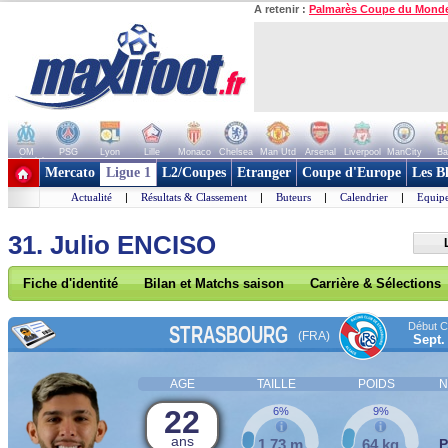
A retenir :
Palmarès Coupe du Mond
OM
PSG
Lyon
Lille
Monaco
Chelsea
Man Utd
Arsenal
Liverpool
ManCity
Ba
+ de clubs
Mercato
Ligue 1
L2/Coupes
Etranger
Coupe d'Europe
Les B
Actualité
|
Résultats & Classement
|
Buteurs
|
Calendrier
|
Equipe
31. Julio ENCISO
Fiche d'identité
Bilan et Matchs saison
Carrière & Sélections
Début Co
STRASBOURG
(FRA)
Sept.
AGE
TAILLE
POIDS
N
22
6%
9%
ans
1,73 m
64 kg