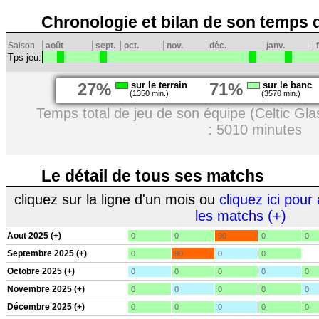
Chronologie et bilan de son temps 
Saison
août
sept.
oct.
nov.
déc.
janv.
Tps jeu:
27%
sur le terrain
71%
sur le banc
(1350 min.)
(3570 min.)
Temps total de jeu de son équipe (Celtic Gl
: 5010 minutes
Le détail de tous ses matchs
cliquez sur la ligne d'un mois ou
cliquez ici pour 
les matchs (+)
Aout 2025 (+)
0
0
90
0
0
Septembre 2025 (+)
0
90
0
0
Octobre 2025 (+)
0
0
0
0
0
Novembre 2025 (+)
0
0
0
0
0
Décembre 2025 (+)
0
0
0
0
0