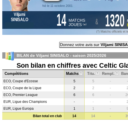
Né le 11 octobre 2001
14
1320
Viljami
&
SINISALO
MATCHS
JOUES
*
(
)
(*) Matchs officiels e
Donnez votre avis sur
Viljami SINIS
BILAN de Viljami SINISALO - saison
2025/2026
Son bilan en chiffres avec Celtic G
Compétitions
Matchs
Titu.
Rempl.
Ban
?
?
?
ECO, Coupe d'Ecosse
5
5
-
-
ECO, Coupe de la Ligue
2
2
-
ECO, Premier League
6
6
-
2
EUR, Ligue des Champions
-
-
-
EUR, Ligue Europa
1
1
-
Bilan total en club
14
14
-
3