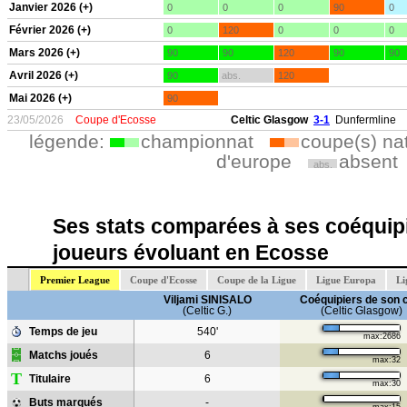
Janvier 2026 (+)
0
0
0
90
0
Février 2026 (+)
0
120
0
0
0
Mars 2026 (+)
90
90
120
90
90
Avril 2026 (+)
90
abs.
120
Mai 2026 (+)
90
23/05/2026
Coupe d'Ecosse
Celtic Glasgow
3-1
Dunfermline
légende:
championnat
coupe(s) na
d'europe
absent
abs.
Ses stats comparées à ses coéquipi
joueurs évoluant en Ecosse
Premier League
Coupe d'Ecosse
Coupe de la Ligue
Ligue Europa
Li
Viljami SINISALO
Coéquipiers de son 
(Celtic G.)
(Celtic Glasgow)
Temps de jeu
540'
max:2686
Matchs joués
6
max:32
T
Titulaire
6
max:30
Buts marqués
-