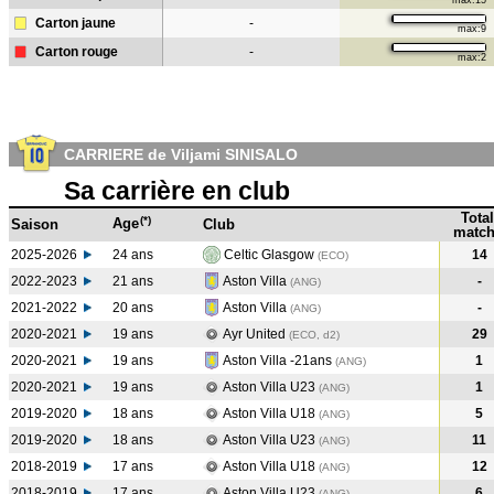
max:15
Carton jaune
-
max:9
Carton rouge
-
max:2
CARRIERE de Viljami SINISALO
Sa carrière en club
Total
(*)
Age
Saison
Club
match
2025-2026
24 ans
Celtic Glasgow
14
(ECO)
2022-2023
21 ans
Aston Villa
-
(ANG
)
2021-2022
20 ans
Aston Villa
-
(ANG
)
2020-2021
19 ans
Ayr United
29
(ECO, d2)
2020-2021
19 ans
Aston Villa -21ans
1
(ANG
)
2020-2021
19 ans
Aston Villa U23
1
(ANG
)
2019-2020
18 ans
Aston Villa U18
5
(ANG
)
2019-2020
18 ans
Aston Villa U23
11
(ANG
)
2018-2019
17 ans
Aston Villa U18
12
(ANG
)
2018-2019
17 ans
Aston Villa U23
6
(ANG
)