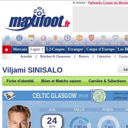
A retenir :
Palmarès Coupe du Mond
OM
PSG
Lyon
Lille
Monaco
Chelsea
Man Utd
Arsenal
Liverpool
ManCity
Ba
+ de clubs
Mercato
Ligue 1
L2/Coupes
Etranger
Coupe d'Europe
Les B
Actualité
|
Résultats & Classement
|
Buteurs
|
Calendrier
|
Equipe
Viljami SINISALO
Le
Fiche d'identité
Bilan et Matchs saison
Carrière & Sélections
CELTIC GLASGOW
Début cont
(ECO)
prêté par
AGE
TAILLE
POIDS
N
24
81%
ans
1,90 m
? kg