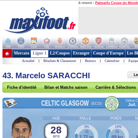
A retenir :
Palmarès Coupe du Mond
OM
PSG
Lyon
Lille
Monaco
Chelsea
Man Utd
Arsenal
Liverpool
ManCity
Ba
+ de clubs
Mercato
Ligue 1
L2/Coupes
Etranger
Coupe d'Europe
Les B
Actualité
|
Résultats & Classement
|
Buteurs
|
Calendrier
|
Equipe
43. Marcelo SARACCHI
Le
Fiche d'identité
Bilan et Matchs saison
Carrière & Sélections
Début Co
CELTIC GLASGOW
(ECO)
Juil.
AGE
TAILLE
POIDS
N
28
3%
19%
ans
1,72 m
69 kg