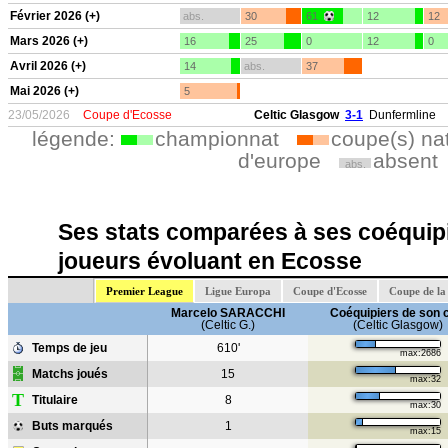
Février 2026 (+)
abs.
30
61
12
12
Mars 2026 (+)
16
25
0
12
0
Avril 2026 (+)
14
abs.
37
Mai 2026 (+)
5
23/05/2026
Coupe d'Ecosse
Celtic Glasgow
3-1
Dunfermline
légende:
championnat
coupe(s) na
d'europe
absent
abs.
Ses stats comparées à ses coéquipi
joueurs évoluant en Ecosse
Premier League
Ligue Europa
Coupe d'Ecosse
Coupe de la
Marcelo SARACCHI
Coéquipiers de son 
(Celtic G.)
(Celtic Glasgow)
Temps de jeu
610'
max:2686
Matchs joués
15
max:32
T
Titulaire
8
max:30
Buts marqués
1
max:15