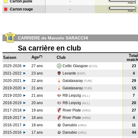
Carton jaune
-
max:9
Carton rouge
-
max:2
CARRIERE de Marcelo SARACCHI
Sa carrière en club
Total
(*)
Age
Saison
Club
match
2025-2026
27 ans
Celtic Glasgow
23
(ECO)
2021-2022
23 ans
Levante
4
(ESP
)
2020-2021
22 ans
Galatasaray
29
(TUR
)
2019-2020
21 ans
Galatasaray
15
(TUR
)
2019-2020
21 ans
RB Leipzig
7
(ALL
)
2018-2019
20 ans
RB Leipzig
20
(ALL
)
2017-2018
19 ans
River Plate
27
(ARG
)
2016-2017
18 ans
River Plate
4
(ARG
)
2016-2017
18 ans
Danubio
11
(URU
)
2015-2016
17 ans
Danubio
44
(URU
)