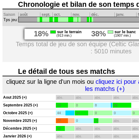
Chronologie et bilan de son temps 
Saison
août
sept.
oct.
nov.
déc.
janv.
Tps jeu:
18%
sur le terrain
38%
sur le banc
(913 min.)
(1907 min.)
Temps total de jeu de son équipe (Celtic Gl
: 5010 minutes
Le détail de tous ses matchs
cliquez sur la ligne d'un mois ou
cliquez ici pour 
les matchs (+)
Aout 2025 (+)
abs.
abs.
abs.
abs.
abs.
Septembre 2025 (+)
58
0
8
90
Octobre 2025 (+)
44
64
0
0
0
Novembre 2025 (+)
77
0
22
abs.
abs.
Décembre 2025 (+)
44
abs.
abs.
abs.
abs.
Janvier 2026 (+)
abs.
abs.
abs.
abs.
abs.