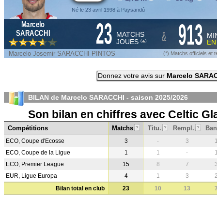
Né le 23 avril 1998 à Paysandú
23
913
Marcelo
&
SARACCHI
MATCHS
MI
JOUES
E
*
(
)
Marcelo Josemir SARACCHI PINTOS
(*) Matchs officiels e
Donnez votre avis sur
Marcelo SARA
BILAN de Marcelo SARACCHI - saison
2025/2026
Son bilan en chiffres avec Celtic G
Compétitions
Matchs
Titu.
Rempl.
Ban
?
?
?
ECO, Coupe d'Ecosse
3
-
3
ECO, Coupe de la Ligue
1
1
-
ECO, Premier League
15
8
7
EUR, Ligue Europa
4
1
3
Bilan total en club
23
10
13