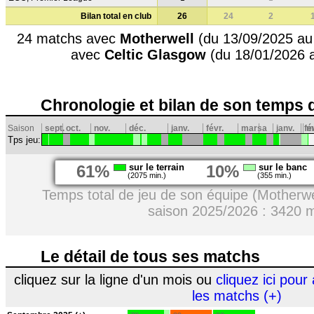
Bilan total en club
26
24
2
24 matchs avec
Motherwell
(du 13/09/2025 au
avec
Celtic Glasgow
(du 18/01/2026 
Chronologie et bilan de son temps 
Saison
sept.
oct.
nov.
déc.
janv.
févr.
mars
a
janv.
fé
m
Tps jeu:
61%
sur le terrain
10%
sur le banc
(2075 min.)
(355 min.)
Temps total de jeu de son équipe (Motherwe
saison 2025/2026 : 3420 
Le détail de tous ses matchs
cliquez sur la ligne d'un mois ou
cliquez ici pour 
les matchs (+)