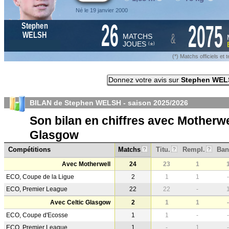
Né le 19 janvier 2000
26
2075
Stephen
&
WELSH
MATCHS
JOUES
*
(
)
(*) Matchs officiels e
Donnez votre avis sur
Stephen WEL
BILAN de Stephen WELSH - saison
2025/2026
Son bilan en chiffres avec Motherwe
Glasgow
Compétitions
Matchs
Titu.
Rempl.
Ban
?
?
?
Avec Motherwell
24
23
1
ECO, Coupe de la Ligue
2
1
1
-
ECO, Premier League
22
22
-
Avec Celtic Glasgow
2
1
1
-
ECO, Coupe d'Ecosse
1
1
-
-
ECO, Premier League
1
-
1
-