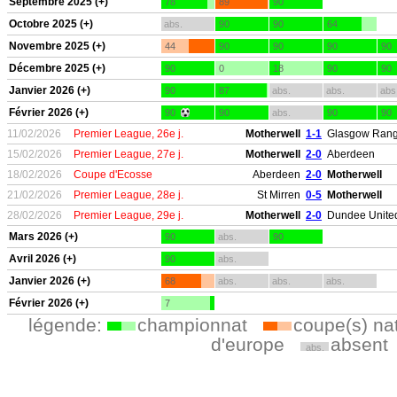
Septembre 2025 (+)
78
89
90
Octobre 2025 (+)
abs.
90
90
64
Novembre 2025 (+)
44
90
90
90
90
Décembre 2025 (+)
90
0
18
90
90
Janvier 2026 (+)
90
87
abs.
abs.
abs
Février 2026 (+)
90
90
abs.
90
90
11/02/2026
Premier League, 26e j.
Motherwell
1-1
Glasgow Rang
15/02/2026
Premier League, 27e j.
Motherwell
2-0
Aberdeen
18/02/2026
Coupe d'Ecosse
Aberdeen
2-0
Motherwell
21/02/2026
Premier League, 28e j.
St Mirren
0-5
Motherwell
28/02/2026
Premier League, 29e j.
Motherwell
2-0
Dundee Unite
Mars 2026 (+)
90
abs.
90
Avril 2026 (+)
90
abs.
Janvier 2026 (+)
68
abs.
abs.
abs.
Février 2026 (+)
7
légende:
championnat
coupe(s) na
d'europe
absent
abs.