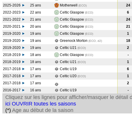
2025-2026
25 ans
Motherwell
24
(ECO)
2022-2023
22 ans
Celtic Glasgow
6
(ECO
)
2021-2022
21 ans
Celtic Glasgow
24
(ECO
)
2020-2021
20 ans
Celtic Glasgow
21
(ECO
)
2019-2020
19 ans
Celtic Glasgow
1
(ECO
)
2019-2020
19 ans
Greenock Morton
18
(ECO, d2)
2019-2020
19 ans
Celtic U21
2
(ECO
)
2018-2019
18 ans
Celtic Glasgow
-
(ECO
)
2018-2019
18 ans
Celtic U21
1
(ECO
)
2017-2018
17 ans
Celtic U19
6
2017-2018
17 ans
Celtic U20
1
(ECO
)
2017-2018
17 ans
2
2016-2017
16 ans
Celtic U19
-
Cliquez sur les lignes pour afficher/masquer le détai
ici OUVRIR toutes les saisons
(*)
Age au début de la saison