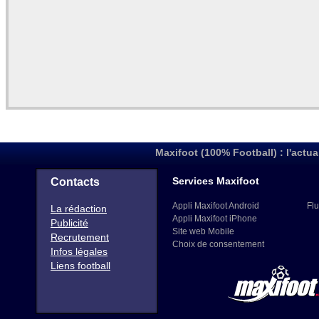
Maxifoot (100% Football) : l'actua
Services Maxifoot
Contacts
Appli Maxifoot Android
Flu
La rédaction
Appli Maxifoot iPhone
Publicité
Site web Mobile
Recrutement
Choix de consentement
Infos légales
Liens football