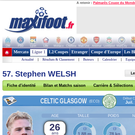
A retenir :
Palmarès Coupe du Mond
OM
PSG
Lyon
Lille
Monaco
Chelsea
Man Utd
Arsenal
Liverpool
ManCity
Ba
+ de clubs
Mercato
Ligue 1
L2/Coupes
Etranger
Coupe d'Europe
Les B
Actualité
|
Résultats & Classement
|
Buteurs
|
Calendrier
|
Equipe
57. Stephen WELSH
Le
Fiche d'identité
Bilan et Matchs saison
Carrière & Sélections
Début Co
CELTIC GLASGOW
(ECO)
Juil.
AGE
TAILLE
POIDS
N
26
72%
66%
ans
1,88 m
78 kg