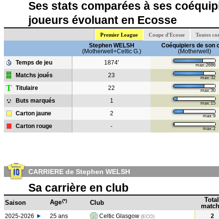
Ses stats comparées à ses coéquipi
joueurs évoluant en Ecosse
Premier League
Coupe d'Ecosse
Toutes co
Stephen WELSH
Coéquipiers de son 
(Motherwell+Celtic G.)
(Motherwell)
Temps de jeu
1874'
max:2686
Matchs joués
23
max:32
T
Titulaire
22
max:30
Buts marqués
1
max:15
Carton jaune
2
max:9
Carton rouge
-
max:2
CARRIERE de Stephen WELSH
Sa carrière en club
Total
(*)
Age
Saison
Club
match
2025-2026
25 ans
Celtic Glasgow
2
(ECO)