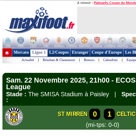
A retenir :
Palmarès Coupe du Mond
OM
PSG
Lyon
Lille
Monaco
Chelsea
Man Utd
Arsenal
Liverpool
ManCity
Ba
+ de clubs
Mercato
Ligue 1
L2/Coupes
Etranger
Coupe d'Europe
Les B
Actualité
|
Résultats & Classement
|
Buteurs
|
Calendrier
|
Equipe
Sam. 22 Novembre 2025, 21h00 - ECOS
League
Stade :
The SMISA Stadium à Paisley |
Spec
:
0
1
ST MIRREN
CELTI
(mi-tps: 0-0)