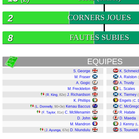
2
CORNERS JOUES
8
FAUTES SUBIES
EQUIPES
S. George
K. Schmeic
M. Fraser
A. Ralston
(
A. Gogic
A. Trusty
M. Freckleton
L. Scales
J. Richardson
K. Tierney
(
R. King
, 82e)
(
K. Phillips
Engels
(
C. 
Kenau Baccus
C. McGrego
(
L. Donnelly
, 90+3e)
C. McMenamin
R. Hatate
(
F. Taylor
, 81e)
D. John
D. Maeda
M. Mandron
J. Kenny
(
L
D. Nlundulu
S. Tounekti
(
J. Ayunga
, 67e)