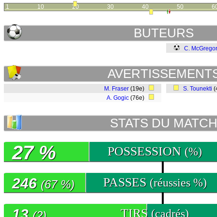
1
10
20
30
40
50
6
BUTEURS
C. McGrego
AVERTISSEMENT
M. Fraser
(19e)
S. Tounekti
(
A. Gogic
(76e)
STATS DU MATC
27 %
POSSESSION
(%)
246
PASSES
(réussies %)
(67 %)
13
TIRS
(cadrés)
(2)