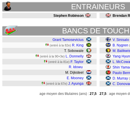
ENTRAINEURS
Stephen Robinson
Brendan 
BANCS DE TOUCH
Grant Tamosevicius
V. Sinisalo
R. King
B. Nygren
(entré à la 82e)
T. Sobowale
M. Balikwi
L. Donnelly
Yang Hyun
(entré à la 90+3e)
F. Taylor
L. McCow
(entré à la 81e)
R. Idowu
Shin Yama
M. Dijksteel
Paulo Ber
E. Mooney
D. Murray
J. Ayunga
(entré à la 67e)
C. Donova
age moyen des titulaires (ans) :
27,5
27,5
: age moyen de