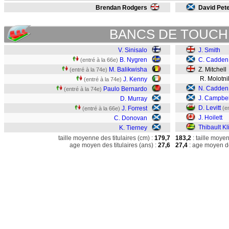
Brendan Rodgers
David Pet
BANCS DE TOUCH
V. Sinisalo
J. Smith
B. Nygren
C. Cadden
(entré à la 66e)
M. Balikwisha
Z. Mitchell
(entré à la 74e)
R. Molotni
J. Kenny
(entré à la 74e)
N. Cadden
Paulo Bernardo
(entré à la 74e)
J. Campbel
D. Murray
D. Levitt
J. Forrest
(e
(entré à la 66e)
J. Hoilett
C. Donovan
Thibault Kl
K. Tierney
taille moyenne des titulaires (cm) :
179,7
183,2
: taille moye
age moyen des titulaires (ans) :
27,6
27,4
: age moyen de