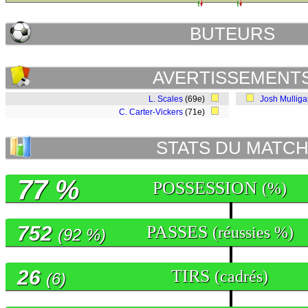
BUTEURS
AVERTISSEMENT
L. Scales
(69e)
Josh Mullig
C. Carter-Vickers
(71e)
STATS DU MATC
77 %
POSSESSION
(%)
752
PASSES
(réussies %)
(92 %)
26
TIRS
(cadrés)
(6)