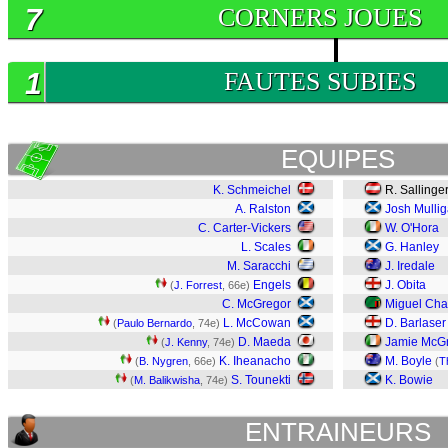
7
CORNERS JOUES
1
FAUTES SUBIES
EQUIPES
K. Schmeichel
R. Sallinge
A. Ralston
Josh Mulli
C. Carter-Vickers
W. O'Hora
L. Scales
G. Hanley
M. Saracchi
J. Iredale
Engels
J. Obita
(
J. Forrest
, 66e)
C. McGregor
Miguel Ch
L. McCowan
D. Barlaser
(
Paulo Bernardo
, 74e)
D. Maeda
Jamie McG
(
J. Kenny
, 74e)
K. Iheanacho
M. Boyle
(
B. Nygren
, 66e)
(
Th
S. Tounekti
K. Bowie
(
M. Balikwisha
, 74e)
ENTRAINEURS