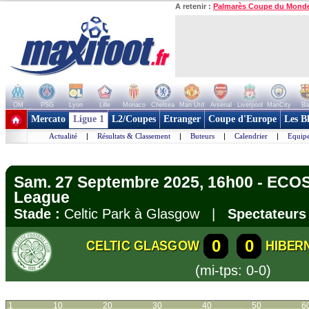
A retenir :
Palmarès Coupe du Mond
OM
PSG
Lyon
Lille
Monaco
Chelsea
Man Utd
Arsenal
Liverpool
ManCity
Ba
+ de clubs
Mercato
Ligue 1
L2/Coupes
Etranger
Coupe d'Europe
Les B
Actualité
|
Résultats & Classement
|
Buteurs
|
Calendrier
|
Equipe
Sam. 27 Septembre 2025, 16h00 - ECOS
League
Stade :
Celtic Park à Glasgow |
Spectateurs 
0
0
CELTIC GLASGOW
HIBERN
(mi-tps: 0-0)
1
10
20
30
40
50
6