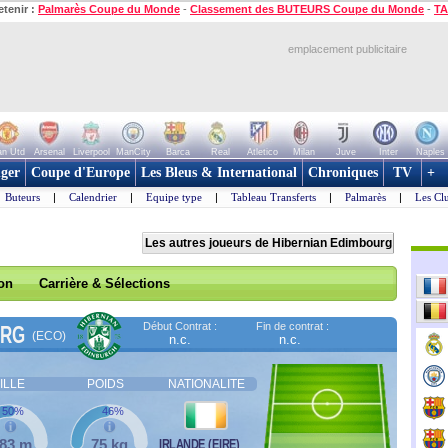
etenir :
Palmarès Coupe du Monde
-
Classement des BUTEURS Coupe du Monde
-
TA
emplacement publicitaire
n Utd
Arsenal
Liverpool
ManCity
Barca
Real
Atletico
Milan
Juve
Inter
Naples
ger
Coupe d'Europe
Les Bleus & International
Chroniques
TV
+
Buteurs
|
Calendrier
|
Equipe type
|
Tableau Transferts
|
Palmarès
|
Les Cl
Les autres joueurs de Hibernian Edimbourg
son
Carrière & Sélections
Début Contrat :
Fin de contrat :
URG
(ECO)
n.c.
n.c.
ILLE
POIDS
NATIONALITE
50%
46%
,83 m
75 kg
IRLANDE (EIRE)