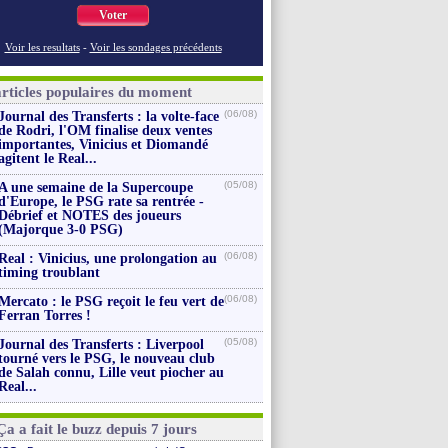
Voter
Voir les resultats
-
Voir les sondages précédents
articles populaires du moment
(06/08)
Journal des Transferts : la volte-face
de Rodri, l'OM finalise deux ventes
importantes, Vinicius et Diomandé
agitent le Real...
(05/08)
A une semaine de la Supercoupe
d'Europe, le PSG rate sa rentrée -
Débrief et NOTES des joueurs
(Majorque 3-0 PSG)
(06/08)
Real : Vinicius, une prolongation au
timing troublant
(06/08)
Mercato : le PSG reçoit le feu vert de
Ferran Torres !
(05/08)
Journal des Transferts : Liverpool
tourné vers le PSG, le nouveau club
de Salah connu, Lille veut piocher au
Real...
Ça a fait le buzz depuis 7 jours