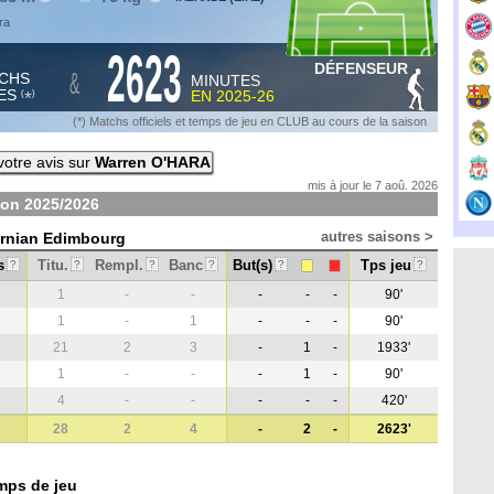
ra
2623
DÉFENSEUR
&
CHS
MINUTES
ES
EN
2025-26
*
(
)
(*) Matchs officiels et temps de jeu en CLUB au cours de la saison
otre avis sur
Warren O'HARA
mis à jour le 7 aoû. 2026
son
2025/2026
autres saisons >
bernian Edimbourg
s
Titu.
Rempl.
Banc
But(s)
Tps jeu
?
?
?
?
?
?
1
-
-
-
-
-
90'
1
-
1
-
-
-
90'
21
2
3
-
1
-
1933'
1
-
-
-
1
-
90'
4
-
-
-
-
-
420'
28
2
4
-
2
-
2623'
mps de jeu