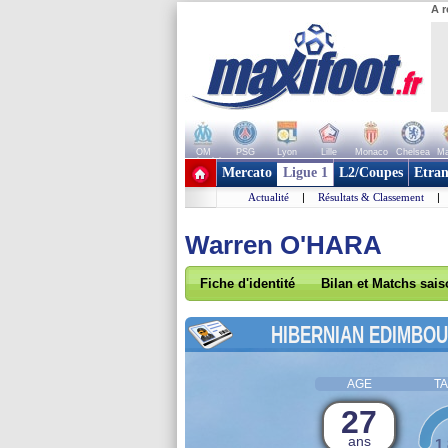
A r
OM
PSG
Lyon
Lille
Monaco
Chelsea
Ma
+ de clubs
Mercato
Ligue 1
L2/Coupes
Etran
Actualité
|
Résultats & Classement
|
Warren O'HARA
Fiche d'identité
Bilan et Matchs sai
HIBERNIAN EDIMBO
AGE
TA
27
ans
1