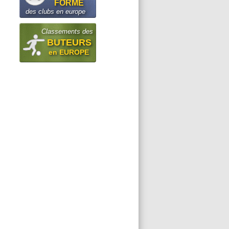
FORME
des clubs en europe
Classements des
BUTEURS
en EUROPE