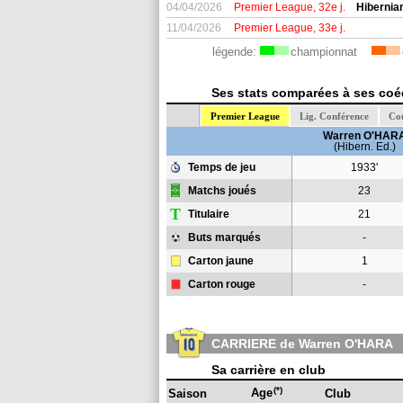
04/04/2026
Premier League, 32e j.
Hibernia
11/04/2026
Premier League, 33e j.
légende:
championnat
Ses stats comparées à ses coéq
Premier League
Lig. Conférence
Cou
Warren O'HAR
(Hibern. Ed.)
Temps de jeu
1933'
Matchs joués
23
T
Titulaire
21
Buts marqués
-
Carton jaune
1
Carton rouge
-
CARRIERE de Warren O'HARA
Sa carrière en club
(*)
Age
Saison
Club