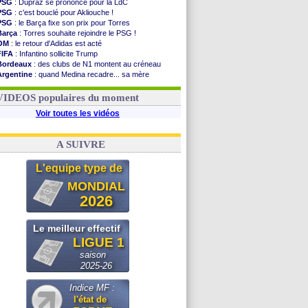
PSG
: Dupraz se prononce pour la LdC
PSG
: c'est bouclé pour Akliouche !
PSG
: le Barça fixe son prix pour Torres
Barça
: Torres souhaite rejoindre le PSG !
OM
: le retour d'Adidas est acté
FIFA
: Infantino sollicite Trump
Bordeaux
: des clubs de N1 montent au créneau
Argentine
: quand Medina recadre... sa mère
Real
: le démenti de Leipzig pour Diomandé
OM
: Paixão attire un 2e club anglais
VIDEOS populaires du moment
Voir toutes les vidéos
A SUIVRE
L'equipe type de
MONDIAL
2026
Le meilleur effectif
LIGUE 1
saison
2025-26
Indice MF :
l'état de