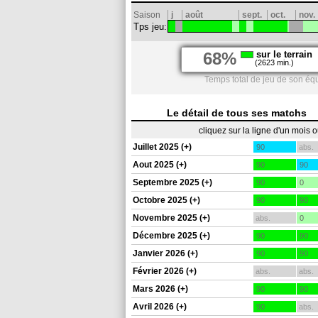
Saison
j
août
sept.
oct.
nov.
Tps jeu:
68%
sur le terrain
(2623 min.)
Temps total de jeu de son éq
Le détail de tous ses matchs
cliquez sur la ligne d'un mois 
Juillet 2025 (+)
90
abs.
Aout 2025 (+)
90
90
Septembre 2025 (+)
90
0
Octobre 2025 (+)
90
90
Novembre 2025 (+)
abs.
0
Décembre 2025 (+)
90
90
Janvier 2026 (+)
90
90
Février 2026 (+)
abs.
abs.
Mars 2026 (+)
90
90
Avril 2026 (+)
90
abs.