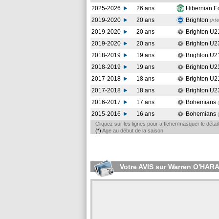
2025-2026
26 ans
Hibernian 
2019-2020
20 ans
Brighton
(AN
2019-2020
20 ans
Brighton U
2019-2020
20 ans
Brighton U
2018-2019
19 ans
Brighton U
2018-2019
19 ans
Brighton U
2017-2018
18 ans
Brighton U2
2017-2018
18 ans
Brighton U
2016-2017
17 ans
Bohemians
2015-2016
16 ans
Bohemians
Cliquez sur les lignes pour afficher/masquer le déta
(*)
Age au début de la saison
Votre AVIS sur Warren O'HAR