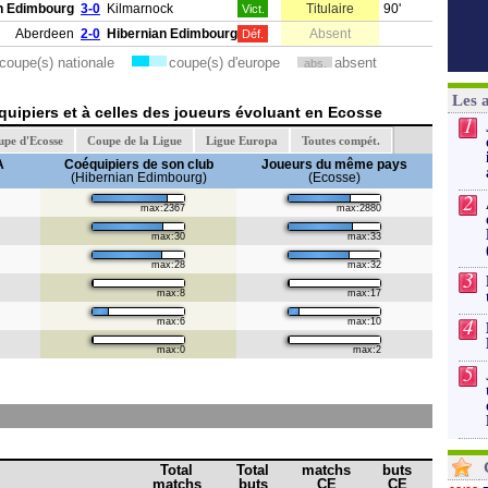
n Edimbourg
3-0
Kilmarnock
Titulaire
90'
Vict.
Aberdeen
2-0
Hibernian Edimbourg
Absent
Déf.
coupe(s) nationale
coupe(s) d'europe
absent
abs.
Les 
uipiers et à celles des joueurs évoluant en Ecosse
1
pe d'Ecosse
Coupe de la Ligue
Ligue Europa
Toutes compét.
A
Coéquipiers de son club
Joueurs du même pays
(Hibernian Edimbourg)
(Ecosse)
2
max:2367
max:2880
max:30
max:33
max:28
max:32
3
max:8
max:17
4
max:6
max:10
max:0
max:2
5
Total
Total
matchs
buts
matchs
buts
CE
CE