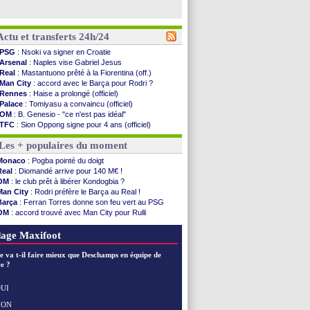
Actu et transferts 24h/24
PSG
: Nsoki va signer en Croatie
Arsenal
: Naples vise Gabriel Jesus
Real
: Mastantuono prêté à la Fiorentina (off.)
Man City
: accord avec le Barça pour Rodri ?
Rennes
: Haise a prolongé (officiel)
Palace
: Tomiyasu a convaincu (officiel)
OM
: B. Genesio - "ce n'est pas idéal"
TFC
: Sion Oppong signe pour 4 ans (officiel)
PSG
: Liverpool va proposer 115 M€ pour ...
Les + populaires du moment
Norvège
: la démission d'Infantino réclamée
PSG
: Mbaye, deux pistes se détachent
Monaco
: Pogba pointé du doigt
Monaco
: Filipe Luis veut remplacer Akliouche
Real
: Diomandé arrive pour 140 M€ !
Grenade
: Luca Zidane va changer de club
OM
: le club prêt à libérer Kondogbia ?
Juve
: Zhegrova très clair sur son futur
Man City
: Rodri préfère le Barça au Real !
OM
: Aguerd, le plan B de Naples
Barça
: Ferran Torres donne son feu vert au PSG
Arsenal
: Guimarães a signé son contrat
OM
: accord trouvé avec Man City pour Rulli
Nantes
: direction Chypre pour Duverne
PSG
: l'étonnante rumeur Gusto
Monaco
: le remplaçant d'Akliouche en ...
OM
: une offre pour Bulka
age Maxifoot
Man Utd
: Bayindir signe au Celta (officiel)
Man City
: Enzo Fernandez pour l'après-Rodri ?
e va t-il faire mieux que Deschamps en équipe de
Naples
: l'option Monaco pour Lukaku !
e ?
OM
: Lucas Perri a été approché
PSG
: le coach de l'Ajax insiste pour Godts
UI
PSG
: une 2e offre en préparation pour Godts
NON
Voir les brèves précédentes