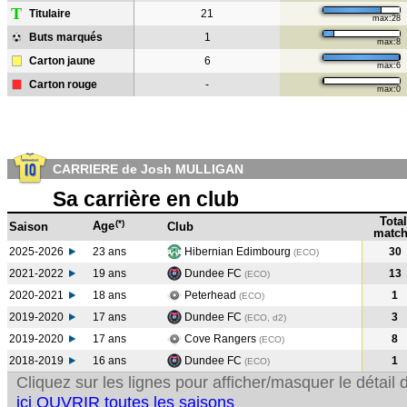
T
Titulaire
21
max:28
Buts marqués
1
max:8
Carton jaune
6
max:6
Carton rouge
-
max:0
CARRIERE de Josh MULLIGAN
Sa carrière en club
Total
(*)
Age
Saison
Club
match
2025-2026
23 ans
Hibernian Edimbourg
30
(ECO)
2021-2022
19 ans
Dundee FC
13
(ECO
)
2020-2021
18 ans
Peterhead
1
(ECO
)
2019-2020
17 ans
Dundee FC
3
(ECO, d2)
2019-2020
17 ans
Cove Rangers
8
(ECO
)
2018-2019
16 ans
Dundee FC
1
(ECO
)
Cliquez sur les lignes pour afficher/masquer le détai
ici OUVRIR toutes les saisons