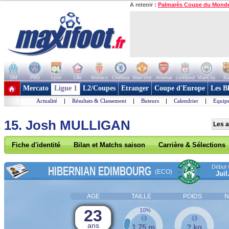
A retenir :
Palmarès Coupe du Mond
OM
PSG
Lyon
Lille
Monaco
Chelsea
Man Utd
Arsenal
Liverpool
ManCity
Ba
+ de clubs
Mercato
Ligue 1
L2/Coupes
Etranger
Coupe d'Europe
Les B
Actualité
|
Résultats & Classement
|
Buteurs
|
Calendrier
|
Equipe
15. Josh MULLIGAN
Les a
Fiche d'identité
Bilan et Matchs saison
Carrière & Sélections
Début 
HIBERNIAN EDIMBOURG
(ECO)
Juil
AGE
TAILLE
POIDS
N
23
10%
ans
1,75 m
? kg