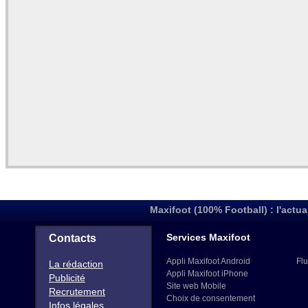
Maxifoot (100% Football) : l'actua
Services Maxifoot
Contacts
Appli Maxifoot Android
Flu
La rédaction
Appli Maxifoot iPhone
Publicité
Site web Mobile
Recrutement
Choix de consentement
Infos légales