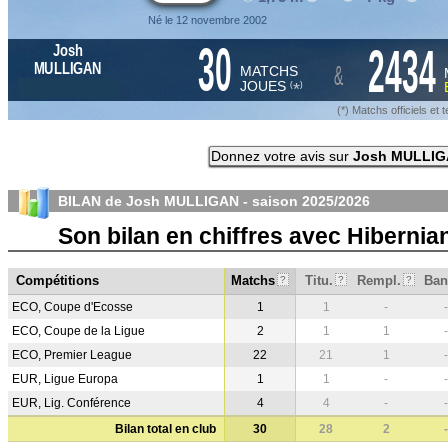
Né le 12 novembre 2002
30
2434
Josh
&
MULLIGAN
MATCHS
JOUES
*
(
)
(*) Matchs officiels e
Donnez votre avis sur
Josh MULLI
BILAN de Josh MULLIGAN - saison
2025/2026
Son bilan en chiffres avec Hiberni
Compétitions
Matchs
Titu.
Rempl.
Ban
?
?
?
ECO, Coupe d'Ecosse
1
1
-
-
ECO, Coupe de la Ligue
2
1
1
-
ECO, Premier League
22
21
1
-
EUR, Ligue Europa
1
1
-
-
EUR, Lig. Conférence
4
4
-
-
Bilan total en club
30
28
2
-