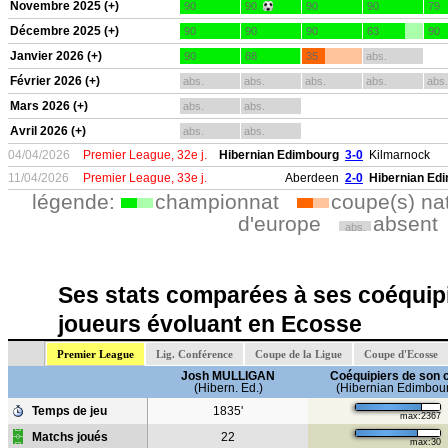
Novembre 2025 (+)
90
90
90
90
79
Décembre 2025 (+)
90
90
90
63
90
Janvier 2026 (+)
90
88
35
abs.
Février 2026 (+)
abs.
abs.
abs.
abs.
abs.
Mars 2026 (+)
abs.
abs.
Avril 2026 (+)
abs.
abs.
04/04/2026
Premier League, 32e j.
Hibernian Edimbourg
3-0
Kilmarnock
11/04/2026
Premier League, 33e j.
Aberdeen
2-0
Hibernian Ed
légende:
championnat
coupe(s) na
d'europe
absent
abs.
Ses stats comparées à ses coéquipi
joueurs évoluant en Ecosse
Premier League
Lig. Conférence
Coupe de la Ligue
Coupe d'Ecosse
Josh MULLIGAN
Coéquipiers de son 
(Hibern. Ed.)
(Hibernian Edimbou
Temps de jeu
1835'
max:2367
Matchs joués
22
max:30