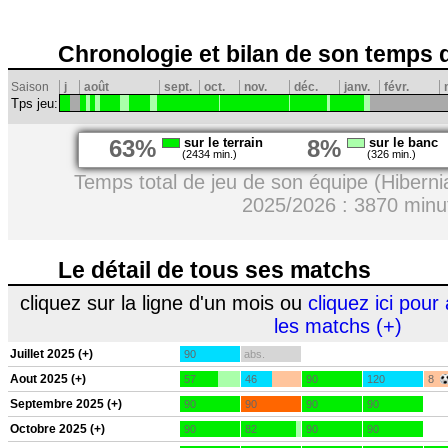
Chronologie et bilan de son temps 
Saison
j
août
sept.
oct.
nov.
déc.
janv.
févr.
Tps jeu:
63%
sur le terrain
8%
sur le banc
(2434 min.)
(326 min.)
Temps total de jeu de son équipe (Hibern
2025/2026 : 3870 minu
Le détail de tous ses matchs
cliquez sur la ligne d'un mois ou
cliquez ici pour 
les matchs (+)
Juillet 2025 (+)
90
abs.
Aout 2025 (+)
57
46
90
120
8
Septembre 2025 (+)
90
90
90
90
Octobre 2025 (+)
90
82
90
90