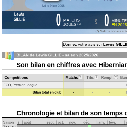
Né le 9 juin 2008
0
0
Lewis
&
GILLIE
MATCHS
MINUTE
JOUES
EN
2025
*
(
)
(*) Matchs officiels e
Donnez votre avis sur
Lewis GILLI
BILAN de Lewis GILLIE - saison
2025/2026
Son bilan en chiffres avec Hiberni
Compétitions
Matchs
Titu.
Rempl.
Ban
?
?
?
ECO, Premier League
-
-
-
Bilan total en club
-
-
-
Chronologie et bilan de son temps 
Saison
j
août
sept.
oct.
nov.
déc.
janv.
févr.