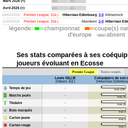
Mars 2026 (+)
abs.
abs.
Avril 2026 (+)
abs.
abs.
04/04/2026
Premier League, 32e j.
Hibernian Edimbourg
3-0
Kilmarnock
11/04/2026
Premier League, 33e j.
Aberdeen
2-0
Hibernian Ed
légende:
championnat
coupe(s) na
d'europe
absent
abs.
Ses stats comparées à ses coéquipi
joueurs évoluant en Ecosse
Premier League
Toutes compét.
Lewis GILLIE
Coéquipiers de son 
(Hibern. Ed.)
(Hibernian Edimbou
Temps de jeu
-
max:2367
Matchs joués
-
max:30
T
Titulaire
-
max:28
Buts marqués
-
max:8
Carton jaune
-
max:6
Carton rouge
-
max:0