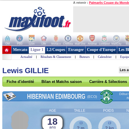
A retenir :
Palmarès Coupe du Mond
OM
PSG
Lyon
Lille
Monaco
Chelsea
Man Utd
Arsenal
Liverpool
ManCity
Ba
+ de clubs
Mercato
Ligue 1
L2/Coupes
Etranger
Coupe d'Europe
Les B
Actualité
|
Résultats & Classement
|
Buteurs
|
Calendrier
|
Equipe
Lewis GILLIE
Les a
Fiche d'identité
Bilan et Matchs saison
Carrière & Sélections
Début 
HIBERNIAN EDIMBOURG
(ECO)
n
AGE
TAILLE
POIDS
N
18
ans
? m
? kg