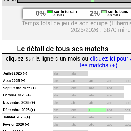
Tps jeu:
0%
sur le terrain
2%
sur le banc
(0 min.)
(90 min.)
Temps total de jeu de son équipe (Hibern
2025/2026 : 3870 minu
Le détail de tous ses matchs
cliquez sur la ligne d'un mois ou
cliquez ici pour 
les matchs (+)
Juillet 2025 (+)
abs.
abs.
Aout 2025 (+)
abs.
abs.
abs.
abs.
abs.
Septembre 2025 (+)
abs.
abs.
abs.
abs.
Octobre 2025 (+)
abs.
abs.
abs.
abs.
Novembre 2025 (+)
abs.
abs.
abs.
abs.
abs.
Décembre 2025 (+)
abs.
abs.
0
abs.
abs.
Janvier 2026 (+)
abs.
abs.
abs.
abs.
Février 2026 (+)
abs.
abs.
abs.
abs.
abs.