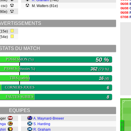
(36e)
R. Graham
(74e)
07/08
06/08
, csc)
M. Watters (81e)
07/08
06/08
07/08
 (90e)
06/08
07/08
07/08
07/08
06/08
AVERTISSEMENTS
07/08
07/08
07/08
(15e)
07/08
(54e)
07/08
07/08
07/08
STATS DU MATCH
07/08
50 %
POSSESSION
(%)
PASSES
362
(réussies %)
(73 %)
TIRS
16
(cadrés)
(4)
CORNERS JOUES
6
FAUTES SUBIES
8
EQUIPES
inger
A. Maynard-Brewer
H
anga
S. Harding
Ba
I
B
hiri
R. Graham
E