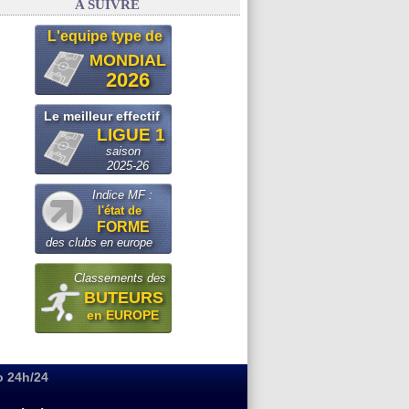
A SUIVRE
L'equipe type de
MONDIAL
2026
Le meilleur effectif
LIGUE 1
saison
2025-26
Indice MF :
l'état de
FORME
des clubs en europe
Classements des
BUTEURS
en EUROPE
o 24h/24