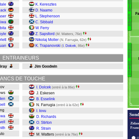
R
N
dale
K. Keresztes
Sm
I
A
lack
D. Naamo
N
Ne
Pa
E
aser
L. Stephenson
M
D
I
aiwa
C. Sibbald
M
B
bita
W. Ferry
C
.
C
oyle
Z. Sapsford
(M. Watters, 76e)
A
lett
Nikolaj Moller
(N. Farrugia, 62e)
ouan
K. Trapanovski
D
(
I. Dolcek
, 86e)
B
U
N
D
Wa
E
ENTRAINEURS
E
St
U
N
Gray
Jim Goodwin
St
I
T
R
E
D
Io
ANCS DE TOUCHE
F
ikov
I. Dolcek
(entré à la 86e)
E
rews
J. Eskesen
E
den
B. Esselink
D
ell
N. Farrugia
(entré à la 62e)
ding
I. Iovu
Sond
gwa
D. Richards
well
O. Stirton
Zidan
mith
Franc
R. Strain
Suto
M. Watters
(entré à la 76e)
O