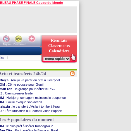
BLEAU PHASE FINALE Coupe du Monde
Résultats
Bayern
Dortmund
Classements
Calendriers
ubs
|
Actu et transferts 24h/24
Barça
: Araujo va partir en prêt à Liverpool
OM
: Côme pousse pour Gouiri
Man Utd
: le groupe pour défier le PSG
L3
: Caen premier leader
OM
: Højbjerg, son agent maintient le suspense
OM
: Gouiri évoque son avenir
Leipzig
: le transfert d'Asllani tombe à l'eau
L3
: 1ère utilisation du Football Video Support
OM
: Benatia envoie une pique à Longoria
Les + populaires du moment
illarreal
: Al-Ahli veut Pape Gueye
Lyon
: la dernière saison de Fonseca ?
OM
: le club prêt à libérer Kondogbia ?
OM
: un nouveau prétendant pour Højbjerg
Man City
: Rodri préfère le Barça au Real !