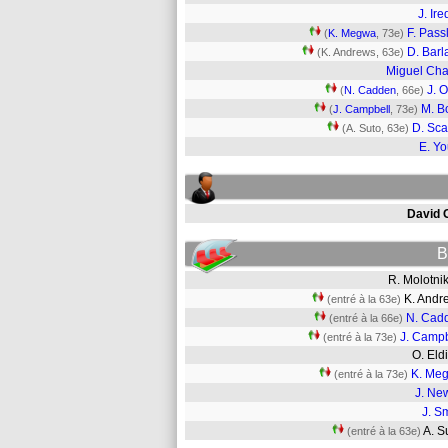
J. Ire
F. Pass
(
K. Megwa
, 73e)
D. Barl
(K. Andrews, 63e)
Miguel Ch
J. O
(
N. Cadden
, 66e)
M. B
(
J. Campbell
, 73e)
D. Scar
(A. Suto, 63e)
E. Y
David 
B
R. Molotn
K. And
(entré à la 63e)
N. Cad
(entré à la 66e)
J. Campb
(entré à la 73e)
O. El
K. Me
(entré à la 73e)
J. Ne
J. S
A. 
(entré à la 63e)