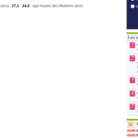
(ans) :
27,1
24,4
: age moyen des titulaires (ans)
Les 
1
2
3
4
5
05/08
05/08