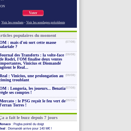
NON
Voter
Voir les resultats
-
Voir les sondages précédents
articles populaires du moment
(07/08)
OM : mais d'où sort cette masse
salariale ?
(06/08)
Journal des Transferts : la volte-face
de Rodri, l'OM finalise deux ventes
importantes, Vinicius et Diomandé
agitent le Real...
(06/08)
Real : Vinicius, une prolongation au
timing troublant
(07/08)
OM : Longoria, les joueurs... Benatia
règle ses comptes !
(06/08)
Mercato : le PSG reçoit le feu vert de
Ferran Torres !
Ça a fait le buzz depuis 7 jours
Monaco
: Pogba pointé du doigt
Real
: Diomandé arrive pour 140 M€ !