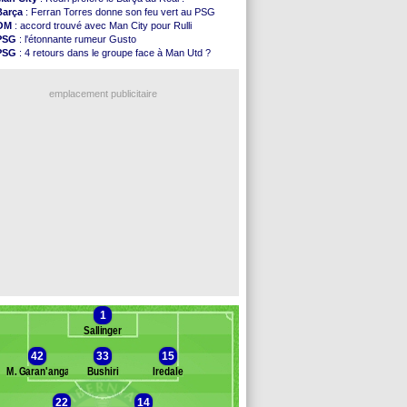
Brest
: un gardien norvégien en approche ?
Barça
: Ferran Torres donne son feu vert au PSG
OM
: McCourt a versé 120 M€ en 2026
OM
: accord trouvé avec Man City pour Rulli
PSG
: 4 retours dans le groupe face à Man Utd ...
PSG
: l'étonnante rumeur Gusto
Nice
: Kevin Carlos va partir en Italie
PSG
: 4 retours dans le groupe face à Man Utd ?
L1
: prison avec sursis requis contre un arbitre
OM
: une offre pour Bulka
Leganés
: c'est signé pour Luca Zidane (off.)
OM
: Lucas Perri a été approché
Atletico
: Ruggeri en route pour Aston Villa
emplacement publicitaire
Monaco
: Filipe Luis soutient Biereth
Lyon
: Mangala prêté à Getafe (officiel)
PSG
: Nsoki va signer en Croatie
Arsenal
: Naples vise Gabriel Jesus
Real
: Mastantuono prêté à la Fiorentina (off.)
Voir les brèves précédentes
1
Sallinger
42
33
15
M. Garan'anga
Bushiri
Iredale
nc des remplaçants
Hibernian Edimb.
22
14