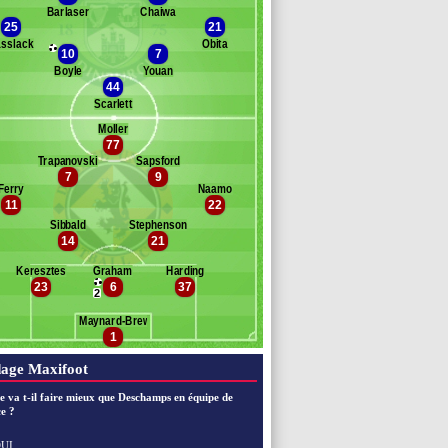
Barlaser
Chaiwa
ith
25
21
well
sslack
Obita
10
7
egwa
Boyle
Youan
44
ampbell
Scarlett
adden
ndrews
Moller
77
anc des remplaçants
Dundee United
Trapanovski
Sapsford
7
9
tters
Ferry
Naamo
rain
11
22
irton
Sibbald
Stephenson
ichards
14
21
vu
arrugia
Keresztes
Graham
Harding
23
6
37
sselink
2
skesen
Maynard-Brewer
olcek
1
age Maxifoot
e va t-il faire mieux que Deschamps en équipe de
e ?
UI