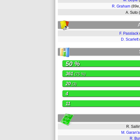
M. Boyle
R. Graham
(89e
A. Suto
F. Passlack
D. Scarlett
50 %
361
(75 %)
20
(3)
4
11
R. Sall
M. Garan'
R. Bus