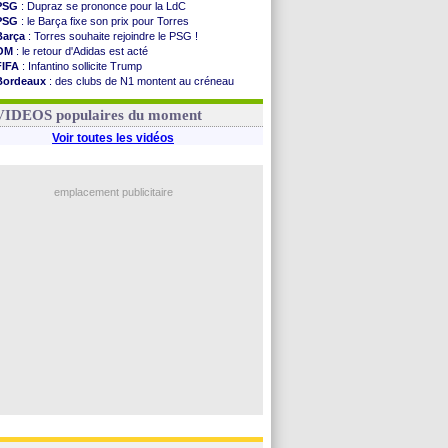
PSG
: Dupraz se prononce pour la LdC
PSG
: le Barça fixe son prix pour Torres
Barça
: Torres souhaite rejoindre le PSG !
OM
: le retour d'Adidas est acté
FIFA
: Infantino sollicite Trump
Bordeaux
: des clubs de N1 montent au créneau
Argentine
: quand Medina recadre... sa mère
Real
: le démenti de Leipzig pour Diomandé
VIDEOS populaires du moment
Voir toutes les vidéos
emplacement publicitaire