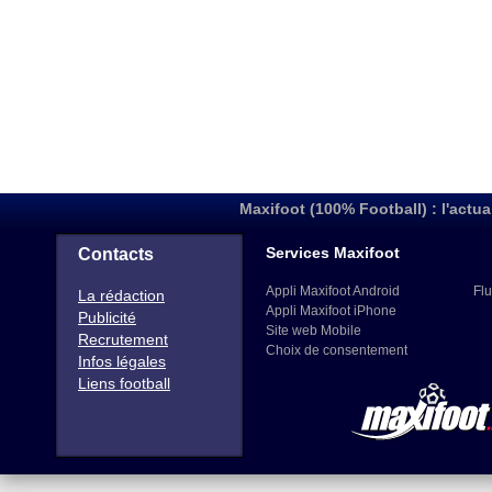
Maxifoot (100% Football) : l'actua
Services Maxifoot
Contacts
Appli Maxifoot Android
Flu
La rédaction
Appli Maxifoot iPhone
Publicité
Site web Mobile
Recrutement
Choix de consentement
Infos légales
Liens football