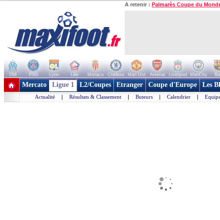
A retenir :
Palmarès Coupe du Mond
OM
PSG
Lyon
Lille
Monaco
Chelsea
Man Utd
Arsenal
Liverpool
ManCity
Ba
+ de clubs
Mercato
Ligue 1
L2/Coupes
Etranger
Coupe d'Europe
Les B
Actualité
|
Résultats & Classement
|
Buteurs
|
Calendrier
|
Equipe