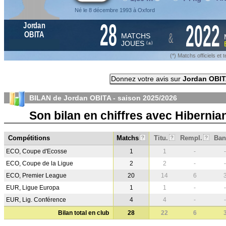
Né le 8 décembre 1993 à Oxford
28
2022
Jordan
&
OBITA
MATCHS
JOUES
*
(
)
(*) Matchs officiels e
Donnez votre avis sur
Jordan OBI
BILAN de Jordan OBITA - saison
2025/2026
Son bilan en chiffres avec Hiberni
Compétitions
Matchs
Titu.
Rempl.
Ban
?
?
?
ECO, Coupe d'Ecosse
1
1
-
-
ECO, Coupe de la Ligue
2
2
-
-
ECO, Premier League
20
14
6
EUR, Ligue Europa
1
1
-
-
EUR, Lig. Conférence
4
4
-
-
Bilan total en club
28
22
6