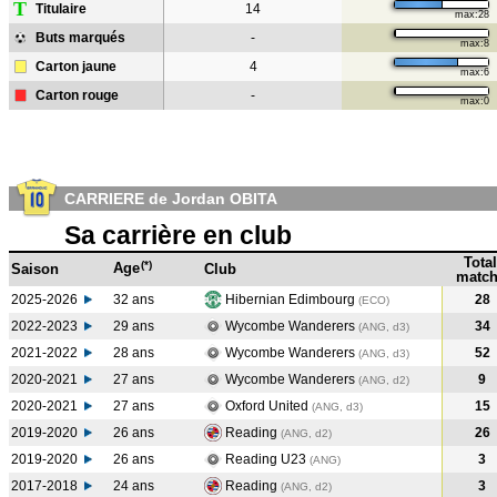
T
Titulaire
14
max:28
Buts marqués
-
max:8
Carton jaune
4
max:6
Carton rouge
-
max:0
CARRIERE de Jordan OBITA
Sa carrière en club
Total
(*)
Age
Saison
Club
match
2025-2026
32 ans
Hibernian Edimbourg
28
(ECO)
2022-2023
29 ans
Wycombe Wanderers
34
(ANG, d3)
2021-2022
28 ans
Wycombe Wanderers
52
(ANG, d3)
2020-2021
27 ans
Wycombe Wanderers
9
(ANG, d2)
2020-2021
27 ans
Oxford United
15
(ANG, d3)
2019-2020
26 ans
Reading
26
(ANG, d2)
2019-2020
26 ans
Reading U23
3
(ANG
)
2017-2018
24 ans
Reading
3
(ANG, d2)