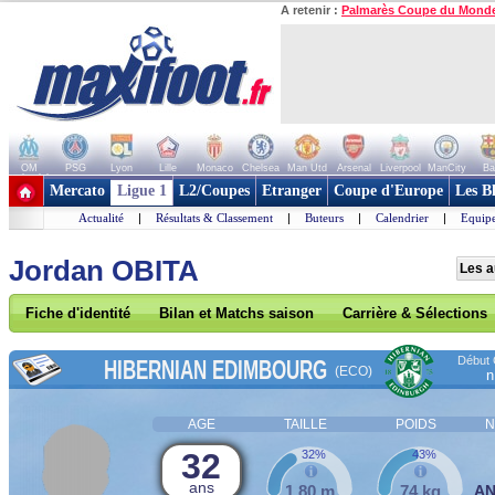
A retenir :
Palmarès Coupe du Mond
OM
PSG
Lyon
Lille
Monaco
Chelsea
Man Utd
Arsenal
Liverpool
ManCity
Ba
+ de clubs
Mercato
Ligue 1
L2/Coupes
Etranger
Coupe d'Europe
Les B
Actualité
|
Résultats & Classement
|
Buteurs
|
Calendrier
|
Equipe
Jordan OBITA
Les a
Fiche d'identité
Bilan et Matchs saison
Carrière & Sélections
Début 
HIBERNIAN EDIMBOURG
(ECO)
n
AGE
TAILLE
POIDS
N
32
32%
43%
ans
1,80 m
74 kg
A