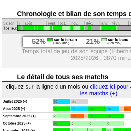
Chronologie et bilan de son temps 
Saison
j
août
sept.
oct.
nov.
déc.
janv.
févr.
Tps jeu:
52%
sur le terrain
21%
sur le banc
(2022 min.)
(828 min.)
Temps total de jeu de son équipe (Hibern
2025/2026 : 3870 minu
Le détail de tous ses matchs
cliquez sur la ligne d'un mois ou
cliquez ici pour 
les matchs (+)
Juillet 2025 (+)
90
abs.
Aout 2025 (+)
90
90
90
90
62
Septembre 2025 (+)
2
71
90
90
Octobre 2025 (+)
90
0
0
0
Novembre 2025 (+)
90
5
20
52
67