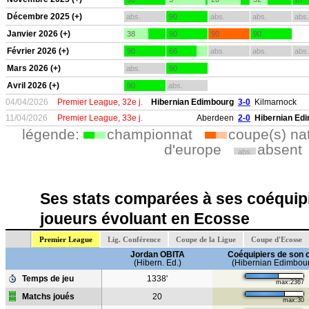
Décembre 2025 (+)
abs.
90
abs.
abs.
abs.
Janvier 2026 (+)
38
90
90
90
Février 2026 (+)
90
66
abs.
abs.
abs.
Mars 2026 (+)
abs.
90
Avril 2026 (+)
90
abs.
04/04/2026
Premier League, 32e j.
Hibernian Edimbourg
3-0
Kilmarnock
11/04/2026
Premier League, 33e j.
Aberdeen
2-0
Hibernian Ed
légende:
championnat
coupe(s) na
d'europe
absent
abs.
Ses stats comparées à ses coéquipi
joueurs évoluant en Ecosse
Premier League
Lig. Conférence
Coupe de la Ligue
Coupe d'Ecosse
Jordan OBITA
Coéquipiers de son 
(Hibern. Ed.)
(Hibernian Edimbou
Temps de jeu
1338'
max:2367
Matchs joués
20
max:30