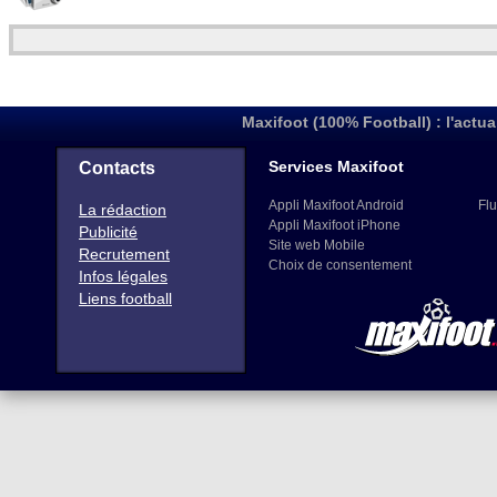
Maxifoot (100% Football) : l'actua
Services Maxifoot
Contacts
Appli Maxifoot Android
Flu
La rédaction
Appli Maxifoot iPhone
Publicité
Site web Mobile
Recrutement
Choix de consentement
Infos légales
Liens football