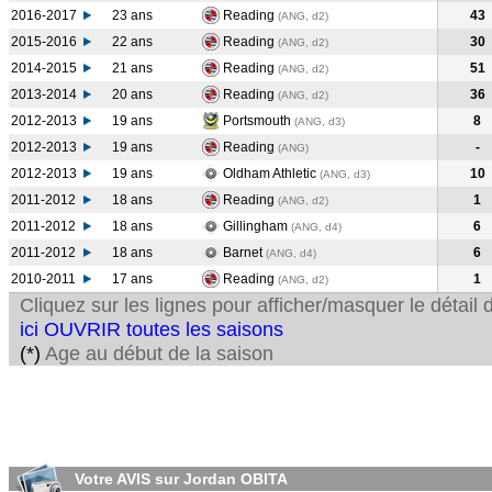
2016-2017
23 ans
Reading
43
(ANG, d2)
2015-2016
22 ans
Reading
30
(ANG, d2)
2014-2015
21 ans
Reading
51
(ANG, d2)
2013-2014
20 ans
Reading
36
(ANG, d2)
2012-2013
19 ans
Portsmouth
8
(ANG, d3)
2012-2013
19 ans
Reading
-
(ANG
)
2012-2013
19 ans
Oldham Athletic
10
(ANG, d3)
2011-2012
18 ans
Reading
1
(ANG, d2)
2011-2012
18 ans
Gillingham
6
(ANG, d4)
2011-2012
18 ans
Barnet
6
(ANG, d4)
2010-2011
17 ans
Reading
1
(ANG, d2)
Cliquez sur les lignes pour afficher/masquer le détai
ici OUVRIR toutes les saisons
(*)
Age au début de la saison
Votre AVIS sur Jordan OBITA