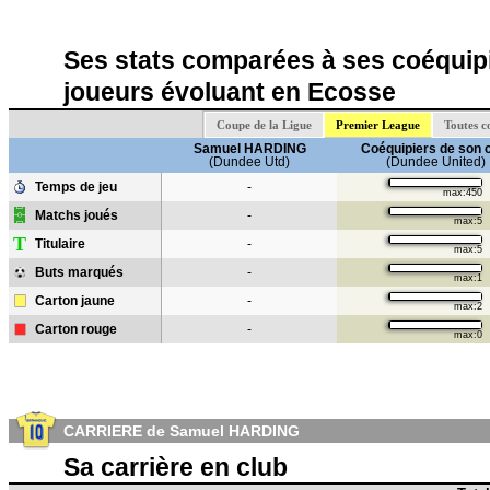
Ses stats comparées à ses coéquipi
joueurs évoluant en Ecosse
Coupe de la Ligue
Premier League
Toutes c
Samuel HARDING
Coéquipiers de son 
(Dundee Utd)
(Dundee United)
Temps de jeu
-
max:450
Matchs joués
-
max:5
T
Titulaire
-
max:5
Buts marqués
-
max:1
Carton jaune
-
max:2
Carton rouge
-
max:0
CARRIERE de Samuel HARDING
Sa carrière en club