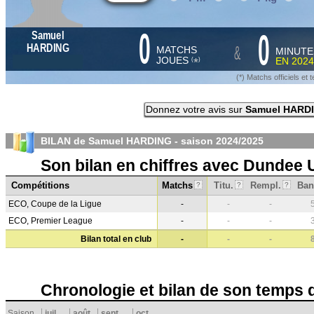
0
0
Samuel
&
HARDING
MATCHS
MINUTE
JOUES
EN
2024
*
(
)
(*) Matchs officiels e
Donnez votre avis sur
Samuel HARD
BILAN de Samuel HARDING - saison
2024/2025
Son bilan en chiffres avec Dundee 
Compétitions
Matchs
Titu.
Rempl.
Ban
?
?
?
ECO, Coupe de la Ligue
-
-
-
ECO, Premier League
-
-
-
Bilan total en club
-
-
-
Chronologie et bilan de son temps 
Saison
juil.
août
sept.
oct.