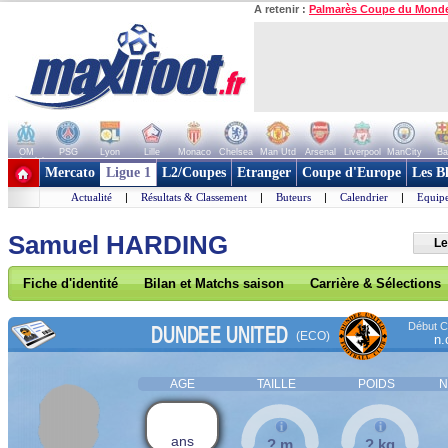
A retenir :
Palmarès Coupe du Mond
OM
PSG
Lyon
Lille
Monaco
Chelsea
Man Utd
Arsenal
Liverpool
ManCity
Ba
+ de clubs
Mercato
Ligue 1
L2/Coupes
Etranger
Coupe d'Europe
Les B
Actualité
|
Résultats & Classement
|
Buteurs
|
Calendrier
|
Equipe
Samuel HARDING
Le
Fiche d'identité
Bilan et Matchs saison
Carrière & Sélections
Début Co
DUNDEE UNITED
(ECO)
n.
AGE
TAILLE
POIDS
N
ans
? m
? kg