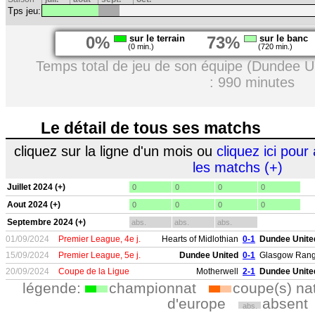
Tps jeu:
0%
sur le terrain
73%
sur le banc
(0 min.)
(720 min.)
Temps total de jeu de son équipe (Dundee U
: 990 minutes
Le détail de tous ses matchs
cliquez sur la ligne d'un mois ou
cliquez ici pour 
les matchs (+)
Juillet 2024 (+)
0
0
0
0
Aout 2024 (+)
0
0
0
0
Septembre 2024 (+)
abs.
abs.
abs.
01/09/2024
Premier League, 4e j.
Hearts of Midlothian
0-1
Dundee Unite
15/09/2024
Premier League, 5e j.
Dundee United
0-1
Glasgow Rang
20/09/2024
Coupe de la Ligue
Motherwell
2-1
Dundee Unite
légende:
championnat
coupe(s) na
d'europe
absent
abs.