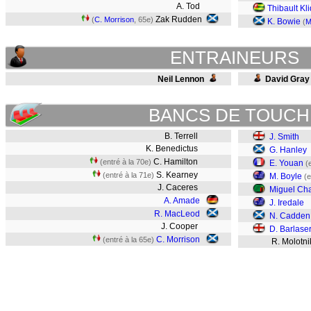
A. Tod
Thibault Kli
Zak Rudden
(
C. Morrison
, 65e)
K. Bowie
(
M
ENTRAINEURS
Neil Lennon
David Gray
BANCS DE TOUCH
B. Terrell
J. Smith
K. Benedictus
G. Hanley
C. Hamilton
(entré à la 70e)
E. Youan
(
S. Kearney
(entré à la 71e)
M. Boyle
(e
J. Caceres
Miguel Ch
A. Amade
J. Iredale
R. MacLeod
N. Cadden
J. Cooper
D. Barlase
C. Morrison
(entré à la 65e)
R. Molotni