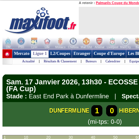
A retenir :
Palmarès Coupe du Mond
OM
PSG
Lyon
Lille
Monaco
Chelsea
Man Utd
Arsenal
Liverpool
ManCity
Ba
+ de clubs
Mercato
Ligue 1
L2/Coupes
Etranger
Coupe d'Europe
Les B
Actualité
|
Résultats & Classement
|
Buteurs
|
Calendrier
|
Equipe
Sam. 17 Janvier 2026, 13h30 - ECOSSE
(FA Cup)
Stade :
East End Park à Dunfermline |
Spect
1
0
DUNFERMLINE
HIBERN
(mi-tps: 0-0)
1
10
20
30
40
50
6