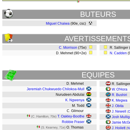
BUTEURS
Miguel Chaiwa
(90e, csc)
AVERTISSEMENT
C. Morrison
(75e)
R. Sallinger
D. Mehmet (90+2e)
N. Cadden
(
EQUIPES
D. Mehmet
R. Sallinge
Jeremiah Chukwuedo Chilokoa-Mull
W. O'Hora
Nurudeen Abdulai
R. Bushiri
K. Ngwenya
K. Megwa
M. Todd
J. Obita
C. Gilmour
J. Newell
(
D
T. Oakley-Boothe
(C. Hamilton, 70e)
Josh Mulli
Robbie Fraser
Jamie McG
O. Thomas
(S. Kearney, 71e)
J. Hoilett
(
N