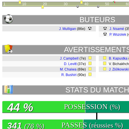
1
10
20
30
40
50
6
BUTEURS
J. Mulligan
(86e)
J. Nsamé
(3
P. Wszolek
(
AVERTISSEMENT
J. Campbell
(7e)
B. Kapustka
D. Levitt
(37e)
V. Bichakhch
M. Chaiwa
(69e)
J. Ziólkowski
R. Bushiri
(90e)
STATS DU MATC
44 %
POSSESSION
(%)
341
PASSES
(réussies %)
(76 %)