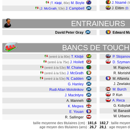
J. Nsamé
M. Boyle
(
(
T. Klidjé
, 80e)
J. Elitim
J. Campbell
(
D.
(
J. McGrath
, 53e)
ENTRAINEURS
David Peter Gray
Edward Ma
BANCS DE TOUCH
T. Klidjé
P. Stojanov
(entré à la 80e)
J. Hoilett
D. Szyman
(entré à la 75e)
M. Chaiwa
M. Rajovi
(entré à la 53e)
J. McGrath
R. Morishi
(entré à la 53e)
N. Cadden
M. Alfarela
(entré à la 53e)
J. Zewlak
G. Hanley
M. Burch
Rudi Allan Molotnikov
P. Kun
J. MacIntyre
A. Reca
A. Manneh
G. Kobyla
K. Megwa
W. Banasi
E. Youan
W. Urbans
R. Sallinger
taille moyenne des titulaires (cm) :
181,6
182,7
: taille moye
age moyen des titulaires (ans) :
26,7
28,1
: age moyen de