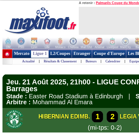
A retenir :
Palmarès Coupe du Mond
OM
PSG
Lyon
Lille
Monaco
Chelsea
Man Utd
Arsenal
Liverpool
ManCity
Ba
+ de clubs
Mercato
Ligue 1
L2/Coupes
Etranger
Coupe d'Europe
Les B
Actualité
|
Résultats & Classement
|
Buteurs
|
Calendrier
|
Equipe
Jeu. 21 Août 2025, 21h00 - LIGUE CO
Barrages
Stade :
Easter Road Stadium à Edinburgh |
S
Arbitre :
Mohammad Al Emara
1
2
HIBERNIAN EDIMB.
LEGIA
(mi-tps: 0-2)