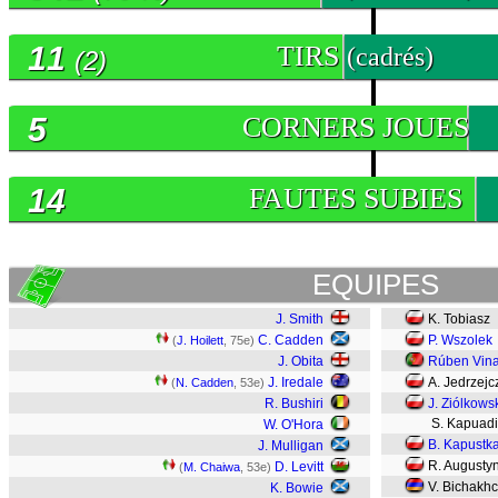
11
TIRS
(cadrés)
(2)
5
CORNERS JOUES
14
FAUTES SUBIES
EQUIPES
J. Smith
K. Tobiasz
C. Cadden
P. Wszolek
(
J. Hoilett
, 75e)
J. Obita
Rúben Vin
J. Iredale
A. Jedrzejc
(
N. Cadden
, 53e)
R. Bushiri
J. Ziólkows
S. Kapuadi
W. O'Hora
B. Kapustk
J. Mulligan
R. Augustyn
D. Levitt
(
M. Chaiwa
, 53e)
V. Bichakh
K. Bowie