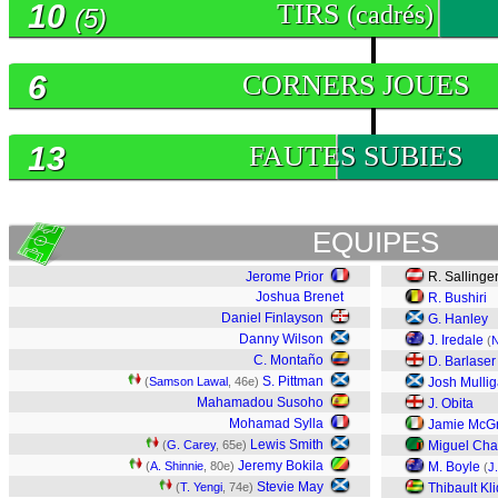
10
TIRS
(cadrés)
(5)
6
CORNERS JOUES
13
FAUTES SUBIES
EQUIPES
Jerome Prior
R. Sallinge
Joshua Brenet
R. Bushiri
Daniel Finlayson
G. Hanley
Danny Wilson
J. Iredale
(
N
C. Montaño
D. Barlaser
S. Pittman
(
Samson Lawal
, 46e)
Josh Mulli
Mahamadou Susoho
J. Obita
Mohamad Sylla
Jamie McG
Lewis Smith
(
G. Carey
, 65e)
Miguel Ch
Jeremy Bokila
(
A. Shinnie
, 80e)
M. Boyle
(
J
Stevie May
(
T. Yengi
, 74e)
Thibault Kli