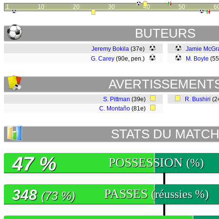
1
10
20
30
40
50
6
BUTEURS
Jeremy Bokila
(37e)
Jamie McGr
G. Carey
(90e, pen.)
M. Boyle
(5
AVERTISSEMENT
S. Pittman
(39e)
R. Bushiri
(2
C. Montaño
(81e)
STATS DU MATC
47 %
POSSESSION
(%)
348
PASSES
(réussies %)
(73 %)