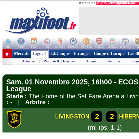
A retenir :
Palmarès Coupe du Mond
OM
PSG
Lyon
Lille
Monaco
Chelsea
Man Utd
Arsenal
Liverpool
ManCity
Ba
+ de clubs
Mercato
Ligue 1
L2/Coupes
Etranger
Coupe d'Europe
Les B
Actualité
|
Résultats & Classement
|
Buteurs
|
Calendrier
|
Equipe
Sam. 01 Novembre 2025, 16h00 - ECOS
League
Stade :
The Home of the Set Fare Arena à Liv
:
- |
Arbitre :
2
2
LIVINGSTON
HIBERN
(mi-tps: 1-1)