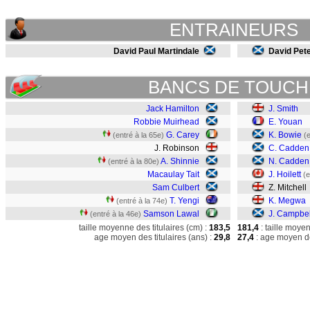
ENTRAINEURS
David Paul Martindale
David Pet
BANCS DE TOUCH
Jack Hamilton
J. Smith
Robbie Muirhead
E. Youan
G. Carey
K. Bowie
(entré à la 65e)
(
J. Robinson
C. Cadden
A. Shinnie
N. Cadden
(entré à la 80e)
Macaulay Tait
J. Hoilett
(e
Sam Culbert
Z. Mitchell
T. Yengi
K. Megwa
(entré à la 74e)
Samson Lawal
J. Campbel
(entré à la 46e)
taille moyenne des titulaires (cm) :
183,5
181,4
: taille moye
age moyen des titulaires (ans) :
29,8
27,4
: age moyen de