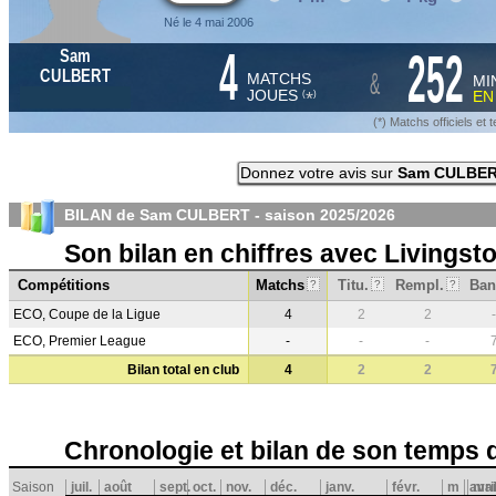
Né le 4 mai 2006
4
252
Sam
&
CULBERT
MATCHS
MI
JOUES
E
*
(
)
(*) Matchs officiels e
Donnez votre avis sur
Sam CULBE
BILAN de Sam CULBERT - saison
2025/2026
Son bilan en chiffres avec Livingst
Compétitions
Matchs
Titu.
Rempl.
Ban
?
?
?
ECO, Coupe de la Ligue
4
2
2
-
ECO, Premier League
-
-
-
Bilan total en club
4
2
2
Chronologie et bilan de son temps 
Saison
juil.
août
sept.
oct.
nov.
déc.
janv.
févr.
m
avri
mai