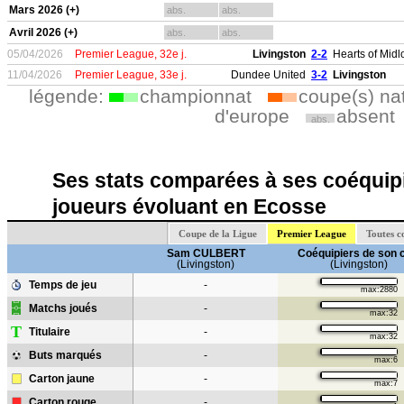
Mars 2026 (+)
abs.
abs.
Avril 2026 (+)
abs.
abs.
05/04/2026
Premier League, 32e j.
Livingston
2-2
Hearts of Midl
11/04/2026
Premier League, 33e j.
Dundee United
3-2
Livingston
légende:
championnat
coupe(s) na
d'europe
absent
abs.
Ses stats comparées à ses coéquipi
joueurs évoluant en Ecosse
Coupe de la Ligue
Premier League
Toutes c
Sam CULBERT
Coéquipiers de son 
(Livingston)
(Livingston)
Temps de jeu
-
max:2880
Matchs joués
-
max:32
T
Titulaire
-
max:32
Buts marqués
-
max:6
Carton jaune
-
max:7
Carton rouge
-