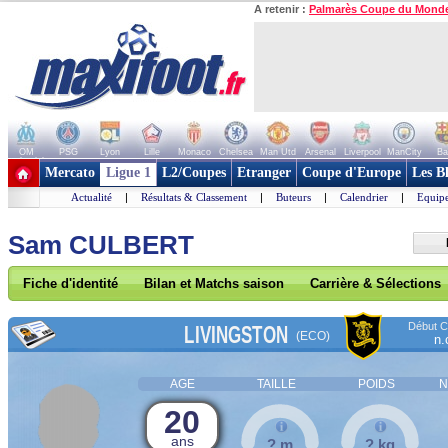
A retenir :
Palmarès Coupe du Mond
OM
PSG
Lyon
Lille
Monaco
Chelsea
Man Utd
Arsenal
Liverpool
ManCity
Ba
+ de clubs
Mercato
Ligue 1
L2/Coupes
Etranger
Coupe d'Europe
Les B
Actualité
|
Résultats & Classement
|
Buteurs
|
Calendrier
|
Equipe
Sam CULBERT
Fiche d'identité
Bilan et Matchs saison
Carrière & Sélections
Début Co
LIVINGSTON
(ECO)
n.
AGE
TAILLE
POIDS
N
20
ans
? m
? kg