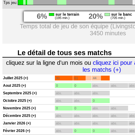
Tps jeu:
6%
sur le terrain
20%
sur le banc
(195 min.)
(705 min.)
Temps total de jeu de son équipe (Livingst
3450 minutes
Le détail de tous ses matchs
cliquez sur la ligne d'un mois ou
cliquez ici pour 
les matchs (+)
Juillet 2025 (+)
90
61
44
Aout 2025 (+)
0
0
abs.
abs.
abs
Septembre 2025 (+)
abs.
abs.
abs.
Octobre 2025 (+)
abs.
abs.
0
Novembre 2025 (+)
0
0
abs.
abs.
Décembre 2025 (+)
abs.
abs.
abs.
abs.
abs
Janvier 2026 (+)
abs.
abs.
abs.
abs.
abs
Février 2026 (+)
abs.
0
0
abs.
abs