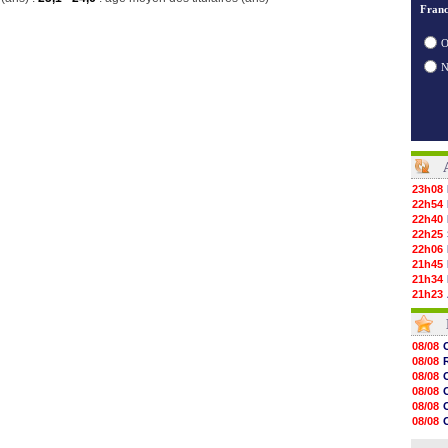
Franc
O
23h08
22h54
22h40
22h25
22h06
21h45
21h34
21h23
21h12
21h00
20h52
08/08
20h35
08/08
20h19
08/08
20h07
08/08
19h47
08/08
19h26
08/08
19h21
09/08
19h07