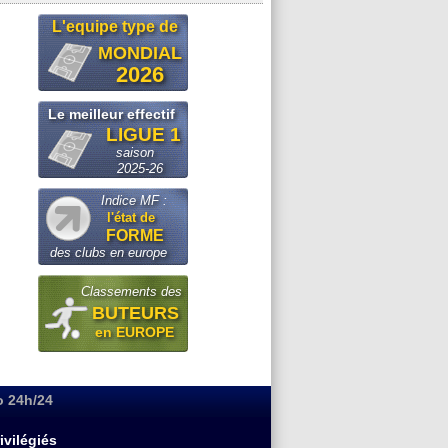
L'equipe type de
MONDIAL
2026
Le meilleur effectif
LIGUE 1
saison
2025-26
Indice MF :
l'état de
FORME
des clubs en europe
Classements des
BUTEURS
en EUROPE
o 24h/24
ivilégiés