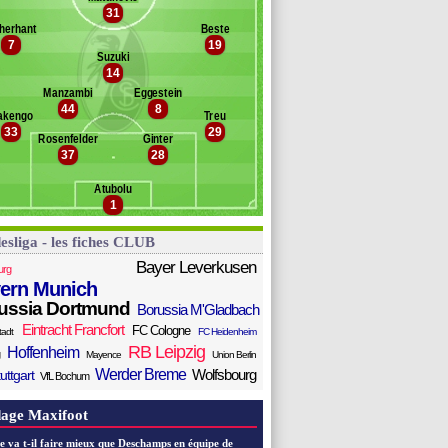
aquez
31
Banc des remplaçants
Fribourg
ssignon
herhant
Beste
ljaca
7
19
é
Suzuki
ler
14
ifo
Manzambi
Eggestein
fler
44
8
akengo
Treu
sterhage
33
29
gbus
Rosenfelder
Ginter
37
28
ünter
ung
Atubolu
ller
1
esliga - les fiches CLUB
Bayer Leverkusen
urg
ern Munich
ussia Dortmund
Borussia M'Gladbach
Eintracht Francfort
FC Cologne
tadt
FC Heidenheim
RB Leipzig
Hoffenheim
Mayence
Union Berlin
Werder Breme
Wolfsbourg
uttgart
VfL Bochum
age Maxifoot
e va t-il faire mieux que Deschamps en équipe de