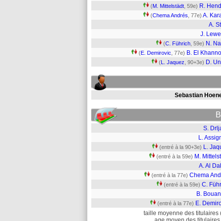
R. Hend
(
M. Mittelstädt
, 59e)
A. Kar
(
Chema Andrés
, 77e)
A. St
J. Lewe
N. Na
(
C. Führich
, 59e)
B. El Khann
(
E. Demirovic
, 77e)
D. U
(
L. Jaquez
, 90+3e)
Sebastian Hoen
B
S. Drl
L. Assig
L. Jaq
(entré à la 90+3e)
M. Mittels
(entré à la 59e)
A. Al Da
Chema And
(entré à la 77e)
C. Füh
(entré à la 59e)
B. Bouan
E. Demiro
(entré à la 77e)
taille moyenne des titulaires 
age moyen des titulaires 