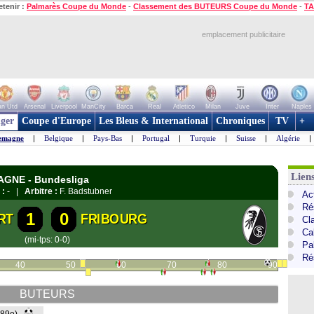
etenir :
Palmarès Coupe du Monde
-
Classement des BUTEURS Coupe du Monde
-
TA
emplacement publicitaire
n Utd
Arsenal
Liverpool
ManCity
Barca
Real
Atletico
Milan
Juve
Inter
Naples
ger
Coupe d'Europe
Les Bleus & International
Chroniques
TV
+
emagne
|
Belgique
|
Pays-Bas
|
Portugal
|
Turquie
|
Suisse
|
Algérie
|
Lien
MAGNE - Bundesliga
 :
- |
Arbitre :
F. Badstubner
Ac
Ré
1
0
RT
FRIBOURG
Cl
Ca
(mi-tps: 0-0)
Pa
Ré
40
50
60
70
80
90
BUTEURS