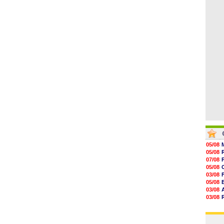
08/08
18h58
18h36
18h07
17h58
17h43
17h24
05/08
05/08
07/08
05/08
03/08
05/08
03/08
03/08
06/08
03/08