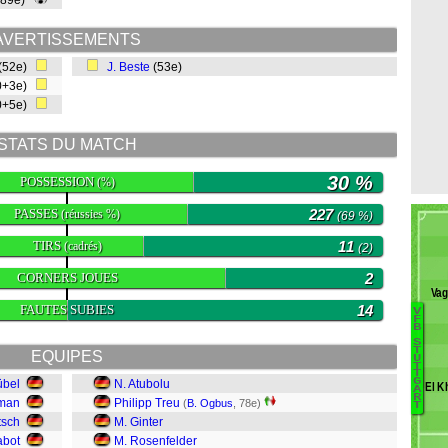
(89e)
AVERTISSEMENTS
(52e)
J. Beste
(53e)
0+3e)
0+5e)
STATS DU MATCH
30 %
POSSESSION
(%)
PASSES
227
(réussies %)
(69 %)
TIRS
11
(cadrés)
(2)
CORNERS JOUES
2
Va
FAUTES SUBIES
14
V
F
B
D
S
T
EQUIPES
U
B
T
T
F
G
übel
N. Atubolu
El K
A
C
R
oman
Philipp Treu
(
B. Ogbus
, 78e)
T
Al
tsch
M. Ginter
M
abot
M. Rosenfelder