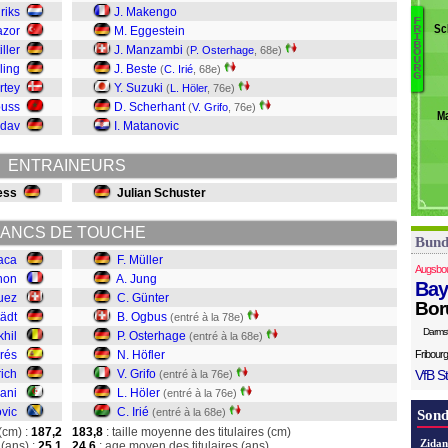
J
riks
J. Makengo
F
A
Sc
azor
M. Eggestein
R
I
Dr
Iri
B
iller
J. Manzambi
(
P. Osterhage
, 68e)
O
U
Hö
ling
J. Beste
(
C. Irié
, 68e)
R
G
Gr
rtey
Y. Suzuki
(
L. Höler
, 76e)
Hö
ouss
D. Scherhant
(
V. Grifo
, 76e)
M
O
ndav
I. Matanovic
O
G
ENTRAINEURS
J
Mü
ess
Julian Schuster
ANCS DE TOUCHE
Bund
jaca
F. Müller
Augsbo
non
A. Jung
Bay
uez
C. Günter
Bor
tädt
B. Ogbus
(entré à la 78e)
Darms
khil
P. Osterhage
(entré à la 68e)
rés
N. Höfler
Fribourg
rich
V. Grifo
VfB St
(entré à la 76e)
ani
L. Höler
(entré à la 76e)
vic
C. Irié
(entré à la 68e)
Sond
(cm) :
187,2
183,8
: taille moyenne des titulaires (cm)
Zidan
(ans) :
25,1
24,6
: age moyen des titulaires (ans)