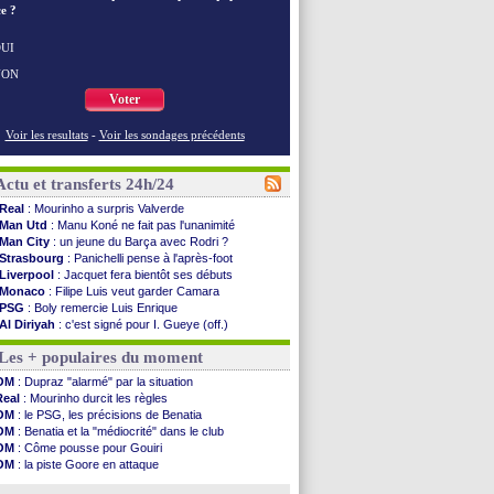
e ?
UI
NON
Voter
Voir les resultats
-
Voir les sondages précédents
Actu et transferts 24h/24
Real
: Mourinho a surpris Valverde
Man Utd
: Manu Koné ne fait pas l'unanimité
Man City
: un jeune du Barça avec Rodri ?
Strasbourg
: Panichelli pense à l'après-foot
Liverpool
: Jacquet fera bientôt ses débuts
Monaco
: Filipe Luis veut garder Camara
PSG
: Boly remercie Luis Enrique
Al Diriyah
: c'est signé pour I. Gueye (off.)
Barça
: Rodri, c'est quasiment bouclé
Les + populaires du moment
OM
: la satisfaction de Genesio
Real
: Endrick pose ses conditions
OM
: Dupraz "alarmé" par la situation
Nice
: Pantaloni inquiet pour Abergel
Real
: Mourinho durcit les règles
Milan
: Athekame va être prêté à l'OL
OM
: le PSG, les précisions de Benatia
Arsenal
: des nouvelles de Saliba
OM
: Benatia et la "médiocrité" dans le club
PSG
: Digne évoque ses retrouvailles
OM
: Côme pousse pour Gouiri
Amical
: Marseille 3-1 Athletic (fini)
OM
: la piste Goore en attaque
Chelsea
: Chalobah à Côme pour 36 M€ ...
PSG
: les doutes de Suzuki
PSG
: Digne jusqu'en 2029 (officiel)