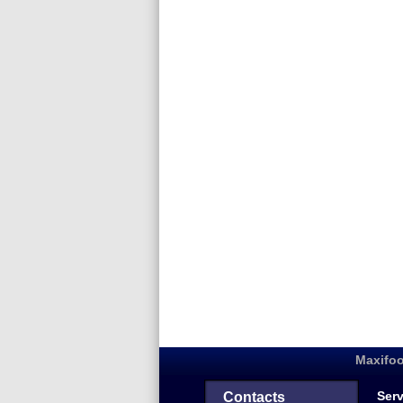
Maxifoo
Serv
Contacts