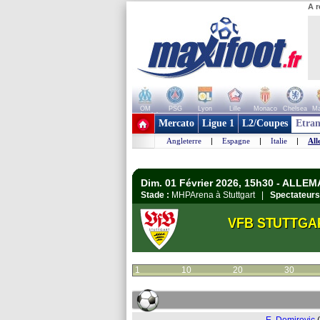
A r
OM
PSG
Lyon
Lille
Monaco
Chelsea
Ma
+ de clubs
Mercato
Ligue 1
L2/Coupes
Etran
Angleterre
|
Espagne
|
Italie
|
All
Dim. 01 Février 2026, 15h30 - ALLE
Stade :
MHPArena à Stuttgart |
Spectateurs
VFB STUTTGA
1
10
20
30