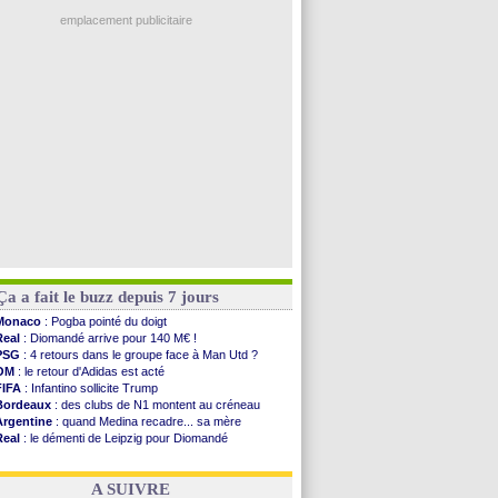
OM
: le jour où tout a basculé pour Benatia
Man Utd
: Rashford vers une réintégration
emplacement publicitaire
PSG
: Godts avoue des discussions
PSG
: le CUP boycotte le Trophée des ...
Real
: Mourinho réclame encore un milieu
Nice
: Villarreal pense à Boudaoui
Amical
: Monaco renverse Liverpool à Anfield
Voir les brèves précédentes
Ça a fait le buzz depuis 7 jours
Monaco
: Pogba pointé du doigt
Real
: Diomandé arrive pour 140 M€ !
PSG
: 4 retours dans le groupe face à Man Utd ?
OM
: le retour d'Adidas est acté
FIFA
: Infantino sollicite Trump
Bordeaux
: des clubs de N1 montent au créneau
Argentine
: quand Medina recadre... sa mère
Real
: le démenti de Leipzig pour Diomandé
OM
: le club prêt à libérer Kondogbia ?
OM
: Paixão attire un 2e club anglais
A SUIVRE