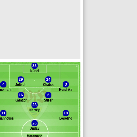
33
Nübel
29
24
4
3
Jeltsch
Chabot
gnomann
Hendriks
16
6
Banc des remplaçants
VfB Stuttgart
Karazor
Stiller
28
emirovic
Nartey
ouanani
11
18
ührich
hannouss
Leweling
hema Andrés
26
 Dakhil
Undav
ittelstädt
Matanovic