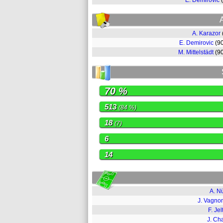
E. Demirovic
A. Karazor
E. Demirovic
(9
M. Mittelstädt
(9
70 %
513
(84 %)
18
(7)
6
14
A. N
J. Vagn
F. Jel
J. Ch