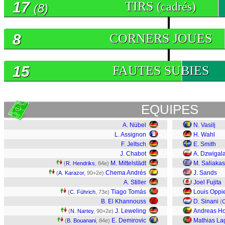
17
TIRS
(cadrés)
(8)
8
CORNERS JOUES
15
FAUTES SUBIES
EQUIPES
A. Nübel
N. Vasilj
L. Assignon
H. Wahl
F. Jeltsch
E. Smith
J. Chabot
A. Dzwigal
M. Mittelstädt
M. Saliakas
(
R. Hendriks
, 84e)
Chema Andrés
J. Sands
(
A. Karazor
, 90+2e)
A. Stiller
Joel Fujita
Tiago Tomás
Louis Oppi
(
C. Führich
, 73e)
B. El Khannouss
D. Sinani
(
C
J. Leweling
Andreas Ho
(
N. Nartey
, 90+2e)
E. Demirovic
Mathias La
(
B. Bouanani
, 84e)