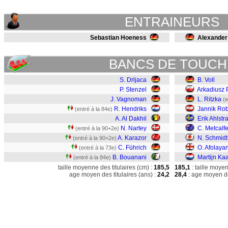
ENTRAINEURS
Sebastian Hoeness
Alexander
BANCS DE TOUCH
S. Drljaca
B. Voll
P. Stenzel
Arkadiusz 
J. Vagnoman
L. Ritzka
(e
R. Hendriks
Jannik Ro
(entré à la 84e)
A. Al Dakhil
Erik Ahlstr
N. Nartey
C. Metcalf
(entré à la 90+2e)
A. Karazor
N. Schmidt
(entré à la 90+2e)
C. Führich
O. Afolaya
(entré à la 73e)
B. Bouanani
Martijn Ka
(entré à la 84e)
taille moyenne des titulaires (cm) :
185,5
185,1
: taille moye
age moyen des titulaires (ans) :
24,2
28,4
: age moyen de