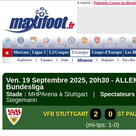
A retenir :
Palmarès Coupe du Mond
OM
PSG
Lyon
Lille
Monaco
Chelsea
Man Utd
Arsenal
Liverpool
ManCity
Ba
+ de clubs
Mercato
Ligue 1
L2/Coupes
Etranger
Coupe d'Europe
Les B
Angleterre
|
Espagne
|
Italie
|
Allemagne
|
Belgique
|
Pays-Bas
Ven. 19 Septembre 2025, 20h30 - ALL
Bundesliga
Stade :
MHPArena à Stuttgart |
Spectateurs 
Stegemann
2
0
VFB STUTTGART
ST PAU
(mi-tps: 1-0)