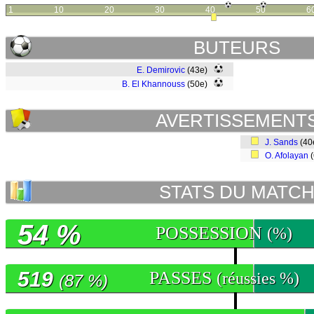
1
10
20
30
40
50
6
BUTEURS
E. Demirovic
(43e)
B. El Khannouss
(50e)
AVERTISSEMENT
J. Sands
(40
O. Afolayan
(
STATS DU MATC
54 %
POSSESSION
(%)
519
PASSES
(réussies %)
(87 %)