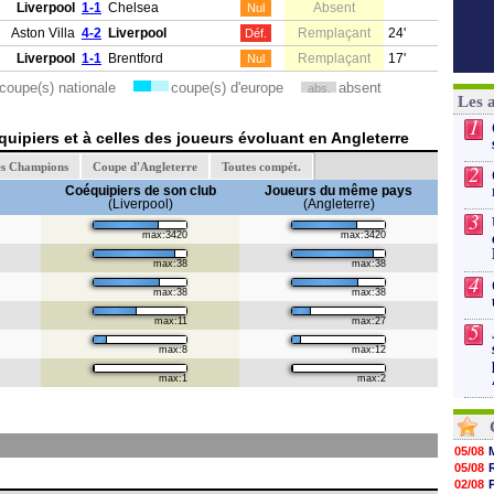
Liverpool
1-1
Chelsea
Absent
Nul
Aston Villa
4-2
Liverpool
Remplaçant
24'
Déf.
Liverpool
1-1
Brentford
Remplaçant
17'
Nul
coupe(s) nationale
coupe(s) d'europe
absent
abs.
Les 
1
uipiers et à celles des joueurs évoluant en Angleterre
es Champions
Coupe d'Angleterre
Toutes compét.
2
Coéquipiers de son club
Joueurs du même pays
(Liverpool)
(Angleterre)
3
max:3420
max:3420
max:38
max:38
4
max:38
max:38
max:11
max:27
5
max:8
max:12
max:1
max:2
05/08
05/08
02/08