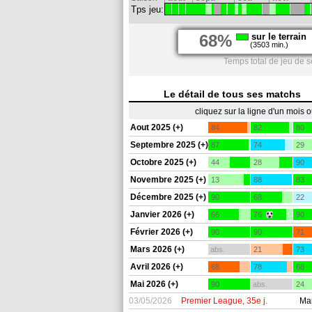
Tps jeu:
68%
sur le terrain
(3503 min.)
Temps total de jeu de s
Le détail de tous ses matchs
cliquez sur la ligne d'un mois 
Aout 2025 (+)
84
82
80
Septembre 2025 (+)
87
74
29
Octobre 2025 (+)
44
28
90
Novembre 2025 (+)
13
88
83
Décembre 2025 (+)
90
68
22
Janvier 2026 (+)
66
76
90
Février 2026 (+)
90
90
71
Mars 2026 (+)
abs.
21
73
Avril 2026 (+)
68
78
68
Mai 2026 (+)
90
abs.
24
03/05/2026
Premier League, 35e j.
Ma