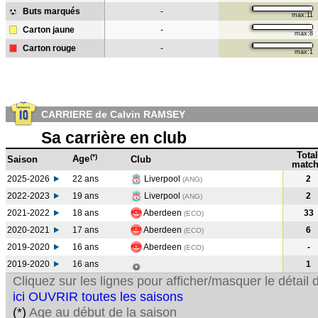
Buts marqués
-
max:11
Carton jaune
-
max:8
Carton rouge
-
max:1
CARRIERE de Calvin RAMSEY
Sa carrière en club
Total
(*)
Age
Saison
Club
match
2025-2026
22 ans
Liverpool
2
(ANG)
2022-2023
19 ans
Liverpool
2
(ANG
)
2021-2022
18 ans
Aberdeen
33
(ECO
)
2020-2021
17 ans
Aberdeen
6
(ECO
)
2019-2020
16 ans
Aberdeen
-
(ECO
)
2019-2020
16 ans
1
Cliquez sur les lignes pour afficher/masquer le détai
ici OUVRIR toutes les saisons
(*)
Age au début de la saison