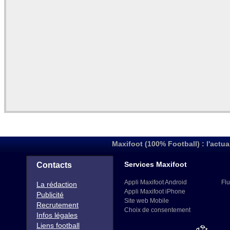
Maxifoot (100% Football) : l'actua
Services Maxifoot
Contacts
Appli Maxifoot Android
Flu
La rédaction
Appli Maxifoot iPhone
Publicité
Site web Mobile
Recrutement
Choix de consentement
Infos légales
Liens football