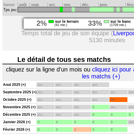
Saison
août
sept.
oct.
nov.
déc.
janv.
févr
Tps jeu:
2%
sur le terrain
33%
sur le banc
(91 min.)
(1709 min.)
Temps total de jeu de son équipe (
Liverpo
5130 minutes
Le détail de tous ses matchs
cliquez sur la ligne d'un mois ou
cliquez ici pour 
les matchs (+)
Aout 2025 (+)
abs.
abs.
abs.
abs.
Septembre 2025 (+)
abs.
abs.
abs.
abs.
abs.
abs
Octobre 2025 (+)
abs.
abs.
abs.
abs.
90
Novembre 2025 (+)
abs.
abs.
abs.
0
abs.
abs
Décembre 2025 (+)
abs.
abs.
abs.
0
0
0
Janvier 2026 (+)
0
0
0
0
0
abs
Février 2026 (+)
0
0
1
0
0