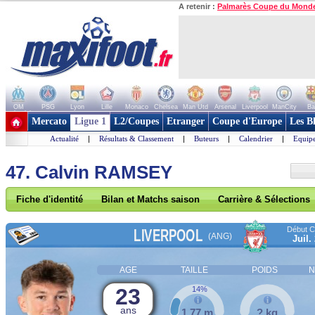
A retenir :
Palmarès Coupe du Mond
OM
PSG
Lyon
Lille
Monaco
Chelsea
Man Utd
Arsenal
Liverpool
ManCity
Ba
+ de clubs
Mercato
Ligue 1
L2/Coupes
Etranger
Coupe d'Europe
Les B
Actualité
|
Résultats & Classement
|
Buteurs
|
Calendrier
|
Equipe
47. Calvin RAMSEY
Fiche d'identité
Bilan et Matchs saison
Carrière & Sélections
Début Co
LIVERPOOL
(ANG)
Juil.
AGE
TAILLE
POIDS
N
23
14%
ans
1,77 m
? kg