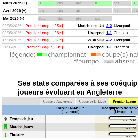
Mars 2026 (+)
0
abs.
abs.
0
abs.
0
Avril 2026 (+)
abs.
abs.
abs.
abs.
abs.
abs
Mai 2026 (+)
abs.
abs.
abs.
abs.
03/05/2026
Premier League, 35e j.
Manchester Utd
3-2
Liverpool
09/05/2026
Premier League, 36e j.
Liverpool
1-1
Chelsea
15/05/2026
Premier League, 37e j.
Aston Villa
4-2
Liverpool
24/05/2026
Premier League, 38e j.
Liverpool
1-1
Brentford
légende:
championnat
coupe(s) na
d'europe
absent
abs.
Ses stats comparées à ses coéquipi
joueurs évoluant en Angleterre
Coupe d'Angleterre
Coupe de la Ligue
Premier League
Calvin RAMSEY
Coéquipiers de son 
(Liverpool)
(Liverpool)
Temps de jeu
-
max:3420
Matchs joués
-
max:38
T
Titulaire
-
max:38