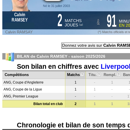
Né le 31 juillet 2003
2
91
Calvin
&
RAMSEY
MATCHS
MINU
JOUES
EN
2
*
(
)
Calvin RAMSAY
(*) Matchs officiels e
Donnez votre avis sur
Calvin RAMS
BILAN de Calvin RAMSEY - saison
2025/2026
Son bilan en chiffres avec
Liverpoo
Compétitions
Matchs
Titu.
Rempl.
Ban
?
?
?
ANG, Coupe d'Angleterre
1
-
1
ANG, Coupe de la Ligue
1
1
-
-
ANG, Premier League
-
-
-
1
Bilan total en club
2
1
1
1
Chronologie et bilan de son temps 