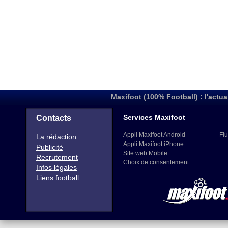
Maxifoot (100% Football) : l'actua
Services Maxifoot
Contacts
Appli Maxifoot Android
Flu
La rédaction
Appli Maxifoot iPhone
Publicité
Site web Mobile
Recrutement
Choix de consentement
Infos légales
Liens football