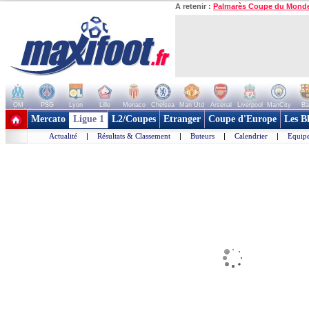
A retenir :
Palmarès Coupe du Mond
OM
PSG
Lyon
Lille
Monaco
Chelsea
Man Utd
Arsenal
Liverpool
ManCity
Ba
+ de clubs
Mercato
Ligue 1
L2/Coupes
Etranger
Coupe d'Europe
Les B
Actualité
|
Résultats & Classement
|
Buteurs
|
Calendrier
|
Equipe