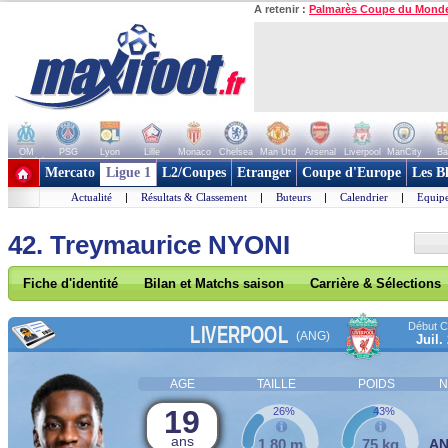
A retenir :
Palmarès Coupe du Mond
OM
PSG
Lyon
Lille
Monaco
Chelsea
Man Utd
Arsenal
Liverpool
ManCity
Ba
+ de clubs
Mercato
Ligue 1
L2/Coupes
Etranger
Coupe d'Europe
Les B
Actualité
|
Résultats & Classement
|
Buteurs
|
Calendrier
|
Equipe
42. Treymaurice NYONI
Fiche d'identité
Bilan et Matchs saison
Carrière & Sélections
Début Co
LIVERPOOL
(ANG)
Juil.
AGE
TAILLE
POIDS
N
19
26%
43%
ans
1,80 m
75 kg
A