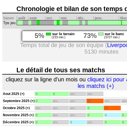
Chronologie et bilan de son temps 
Saison
août
sept.
oct.
nov.
déc.
janv.
févr
Tps jeu:
5%
sur le terrain
73%
sur le banc
(233 min.)
(3727 min.)
Temps total de jeu de son équipe (
Liverpo
5130 minutes
Le détail de tous ses matchs
cliquez sur la ligne d'un mois ou
cliquez ici pour 
les matchs (+)
Aout 2025 (+)
0
0
abs.
abs.
Septembre 2025 (+)
0
abs.
abs.
90
abs.
abs
Octobre 2025 (+)
abs.
abs.
abs.
0
90
Novembre 2025 (+)
0
abs.
abs.
0
0
0
Décembre 2025 (+)
0
abs.
0
abs.
0
0