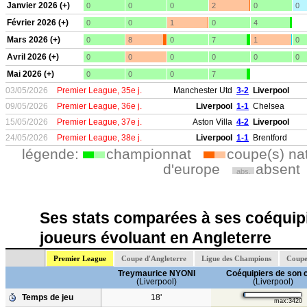
Janvier 2026 (+)
0
0
0
2
0
0
Février 2026 (+)
0
0
1
0
4
Mars 2026 (+)
0
8
0
7
1
0
Avril 2026 (+)
0
0
0
0
0
0
Mai 2026 (+)
0
0
0
7
03/05/2026
Premier League, 35e j.
Manchester Utd
3-2
Liverpool
09/05/2026
Premier League, 36e j.
Liverpool
1-1
Chelsea
15/05/2026
Premier League, 37e j.
Aston Villa
4-2
Liverpool
24/05/2026
Premier League, 38e j.
Liverpool
1-1
Brentford
légende:
championnat
coupe(s) na
d'europe
absent
abs.
Ses stats comparées à ses coéquipi
joueurs évoluant en Angleterre
Premier League
Coupe d'Angleterre
Ligue des Champions
Coupe
Treymaurice NYONI
Coéquipiers de son 
(Liverpool)
(Liverpool)
Temps de jeu
18'
max:3420