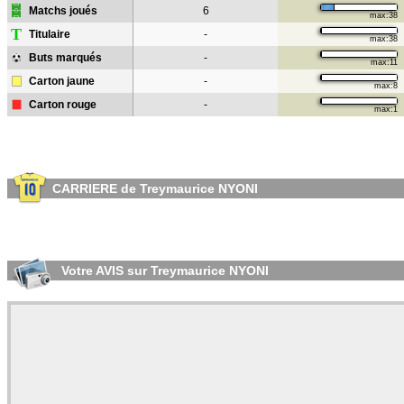
Matchs joués
6
max:38
T
Titulaire
-
max:38
Buts marqués
-
max:11
Carton jaune
-
max:8
Carton rouge
-
max:1
CARRIERE de Treymaurice NYONI
Votre AVIS sur Treymaurice NYONI