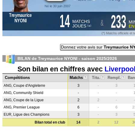
Né le 30 juin 2007
14
233
Treymaurice
&
NYONI
MATCHS
MI
JOUES
E
*
(
)
(*) Matchs officiels e
Donnez votre avis sur
Treymaurice N
BILAN de Treymaurice NYONI - saison
2025/2026
Son bilan en chiffres avec
Liverpoo
Compétitions
Matchs
Titu.
Rempl.
Ban
?
?
?
ANG, Coupe d'Angleterre
3
-
3
ANG, Community Shield
-
-
-
ANG, Coupe de la Ligue
2
2
-
-
ANG, Premier League
6
-
6
2
EUR, Ligue des Champions
3
-
3
Bilan total en club
14
2
12
3