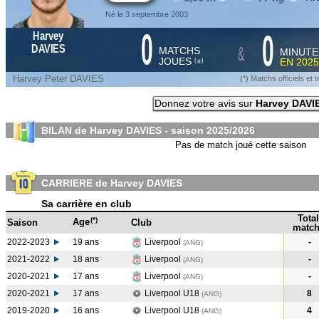
Né le 3 septembre 2003
0
0
Harvey
&
DAVIES
MATCHS
MINUTE
JOUES
EN
2025
*
(
)
Harvey Peter DAVIES
(*) Matchs officiels e
Donnez votre avis sur
Harvey DAVI
BILAN de Harvey DAVIES - saison
2025/2026
Pas de match joué cette saison
CARRIERE de Harvey DAVIES
Sa carrière en club
Total
(*)
Age
Saison
Club
match
2022-2023
19 ans
Liverpool
-
(ANG
)
2021-2022
18 ans
Liverpool
-
(ANG
)
2020-2021
17 ans
Liverpool
-
(ANG
)
2020-2021
17 ans
Liverpool U18
8
(ANG
)
2019-2020
16 ans
Liverpool U18
4
(ANG
)