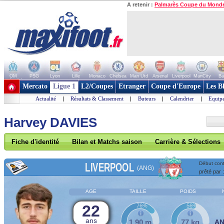
A retenir :
Palmarès Coupe du Mond
OM
PSG
Lyon
Lille
Monaco
Chelsea
Man Utd
Arsenal
Liverpool
ManCity
Ba
+ de clubs
Mercato
Ligue 1
L2/Coupes
Etranger
Coupe d'Europe
Les B
Actualité
|
Résultats & Classement
|
Buteurs
|
Calendrier
|
Equipe
Harvey DAVIES
Fiche d'identité
Bilan et Matchs saison
Carrière & Sélections
LIVERPOOL
Début cont
(ANG)
prêté par 
AGE
TAILLE
POIDS
22
76%
56%
ans
1,90 m
77 kg
A