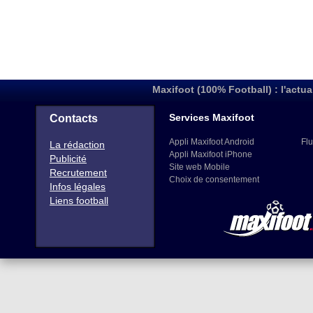
Maxifoot (100% Football) : l'actua
Services Maxifoot
Contacts
Appli Maxifoot Android
Flu
La rédaction
Appli Maxifoot iPhone
Publicité
Site web Mobile
Recrutement
Choix de consentement
Infos légales
Liens football