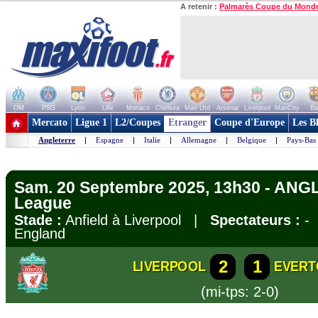
A retenir :
Palmarès Coupe du Mond
OM
PSG
Lyon
Lille
Monaco
Chelsea
Man Utd
Arsenal
Liverpool
ManCity
Ba
+ de clubs
Mercato
Ligue 1
L2/Coupes
Etranger
Coupe d'Europe
Les B
Angleterre
|
Espagne
|
Italie
|
Allemagne
|
Belgique
|
Pays-Bas
Sam. 20 Septembre 2025, 13h30 - ANG
League
Stade :
Anfield à Liverpool |
Spectateurs :
-
England
2
1
LIVERPOOL
EVERT
(mi-tps: 2-0)