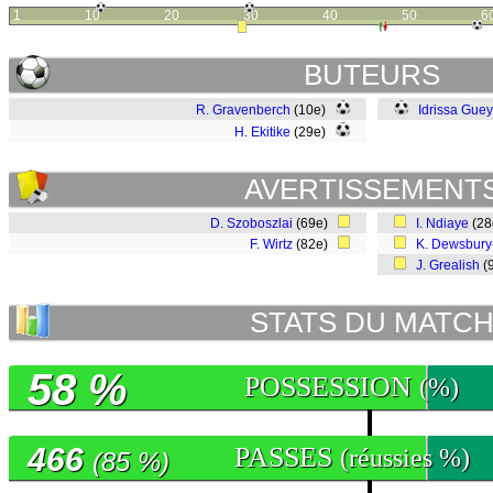
1
10
20
30
40
50
6
BUTEURS
R. Gravenberch
(10e)
Idrissa Gue
H. Ekitike
(29e)
AVERTISSEMENT
D. Szoboszlai
(69e)
I. Ndiaye
(2
F. Wirtz
(82e)
K. Dewsbury
J. Grealish
(
STATS DU MATC
58 %
POSSESSION
(%)
466
PASSES
(réussies %)
(85 %)