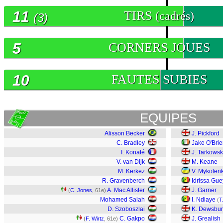
11
TIRS
(cadrés)
(3)
5
CORNERS JOUES
10
FAUTES SUBIES
EQUIPES
Alisson Becker
J. Pickford
C. Bradley
Jake O'Bri
I. Konaté
J. Tarkowsk
V. van Dijk
M. Keane
M. Kerkez
V. Mykolen
R. Gravenberch
Idrissa Gu
A. Mac Allister
J. Garner
(
C. Jones
, 61e)
Mohamed Salah
I. Ndiaye
(
T
D. Szoboszlai
K. Dewsbur
C. Gakpo
J. Grealish
(
F. Wirtz
, 61e)