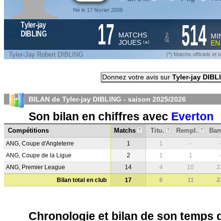
Né le 17 février 2006
17
514
Tyler-jay
&
DIBLING
MATCHS
MI
JOUES
E
*
(
)
Tyler-Jay Robert DIBLING
(*) Matchs officiels e
Donnez votre avis sur
Tyler-jay DIBL
BILAN de Tyler-jay DIBLING - saison
2025/2026
Son bilan en chiffres avec
Everton
Compétitions
Matchs
Titu.
Rempl.
Ban
?
?
?
ANG, Coupe d'Angleterre
1
1
-
-
ANG, Coupe de la Ligue
2
1
1
-
ANG, Premier League
14
4
10
2
Bilan total en club
17
6
11
2
Chronologie et bilan de son temps 