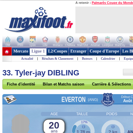
A retenir :
Palmarès Coupe du Mond
OM
PSG
Lyon
Lille
Monaco
Chelsea
Man Utd
Arsenal
Liverpool
ManCity
Ba
+ de clubs
Mercato
Ligue 1
L2/Coupes
Etranger
Coupe d'Europe
Les B
Actualité
|
Résultats & Classement
|
Buteurs
|
Calendrier
|
Equipe
33. Tyler-jay DIBLING
Fiche d'identité
Bilan et Matchs saison
Carrière & Sélections
Début Co
EVERTON
(ANG)
Août
AGE
TAILLE
POIDS
N
20
17%
ans
1,78 m
? kg
A