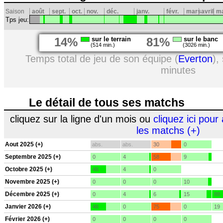
Saison
août
sept.
oct.
nov.
déc.
janv.
févr.
mars
avril
ma
Tps jeu:
14%
sur le terrain
81%
sur le banc
(514 min.)
(3026 min.)
Temps total de jeu de son équipe (
Everton
),
minutes
Le détail de tous ses matchs
cliquez sur la ligne d'un mois ou
cliquez ici pour 
les matchs (+)
Aout 2025 (+)
abs.
abs.
30
0
Septembre 2025 (+)
0
4
58
9
Octobre 2025 (+)
46
4
0
Novembre 2025 (+)
0
0
0
10
Décembre 2025 (+)
0
4
6
15
88
Janvier 2026 (+)
46
0
75
0
19
Février 2026 (+)
0
0
0
0