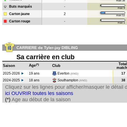
max:38
Buts marqués
-
max:9
Carton jaune
2
max:12
Carton rouge
-
max:1
CARRIERE de Tyler-jay DIBLING
Sa carrière en club
Total
(*)
Age
Saison
Club
match
2025-2026
19 ans
Everton
17
(ANG)
2024-2025
18 ans
Southampton
38
(ANG
)
Cliquez sur les lignes pour afficher/masquer le détai
ici OUVRIR toutes les saisons
(*)
Age au début de la saison