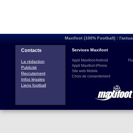
Maxifoot (100% Football) : l'actua
Services Maxifoot
Contacts
Appli Maxifoot Android
Flu
La rédaction
Appli Maxifoot iPhone
Publicité
Site web Mobile
Recrutement
Choix de consentement
Infos légales
Liens football