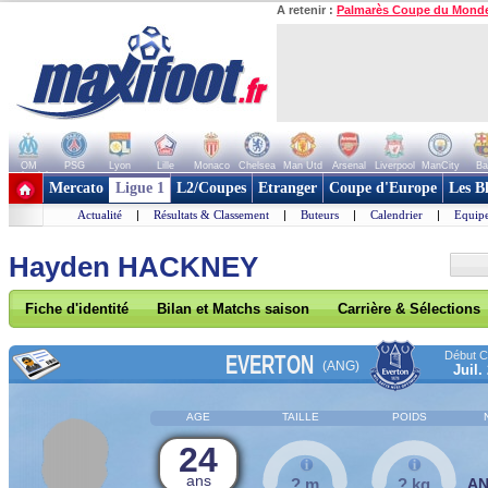
A retenir :
Palmarès Coupe du Mond
OM
PSG
Lyon
Lille
Monaco
Chelsea
Man Utd
Arsenal
Liverpool
ManCity
Ba
+ de clubs
Mercato
Ligue 1
L2/Coupes
Etranger
Coupe d'Europe
Les B
Actualité
|
Résultats & Classement
|
Buteurs
|
Calendrier
|
Equipe
Hayden HACKNEY
Fiche d'identité
Bilan et Matchs saison
Carrière & Sélections
Début Co
EVERTON
(ANG)
Juil.
AGE
TAILLE
POIDS
24
ans
? m
? kg
A