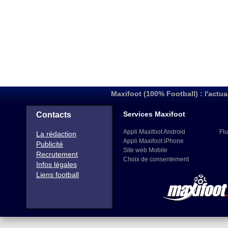
Maxifoot (100% Football) : l'actua
Services Maxifoot
Contacts
Appli Maxifoot Android
Flu
La rédaction
Appli Maxifoot iPhone
Publicité
Site web Mobile
Recrutement
Choix de consentement
Infos légales
Liens football