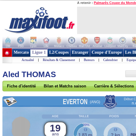
A retenir :
Palmarès Coupe du Mond
OM
PSG
Lyon
Lille
Monaco
Chelsea
Man Utd
Arsenal
Liverpool
ManCity
Ba
+ de clubs
Mercato
Ligue 1
L2/Coupes
Etranger
Coupe d'Europe
Les B
Actualité
|
Résultats & Classement
|
Buteurs
|
Calendrier
|
Equipe
Aled THOMAS
Fiche d'identité
Bilan et Matchs saison
Carrière & Sélections
Début Co
EVERTON
(ANG)
n.
AGE
TAILLE
POIDS
19
39%
ans
1,83 m
? kg
PA