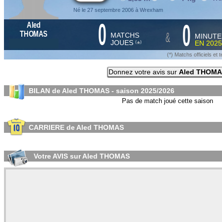
Né le 27 septembre 2006 à Wrexham
0
0
Aled
&
THOMAS
MATCHS
MINUTE
JOUES
EN
2025
*
(
)
(*) Matchs officiels e
Donnez votre avis sur
Aled THOM
BILAN de Aled THOMAS - saison
2025/2026
Pas de match joué cette saison
CARRIERE de Aled THOMAS
Votre AVIS sur Aled THOMAS