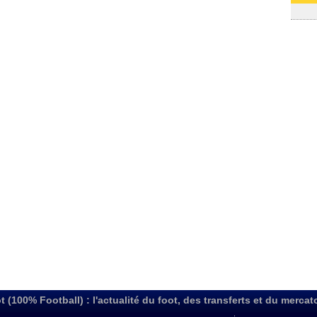
06/08
t (100% Football) : l'actualité du foot, des transferts et du mercat