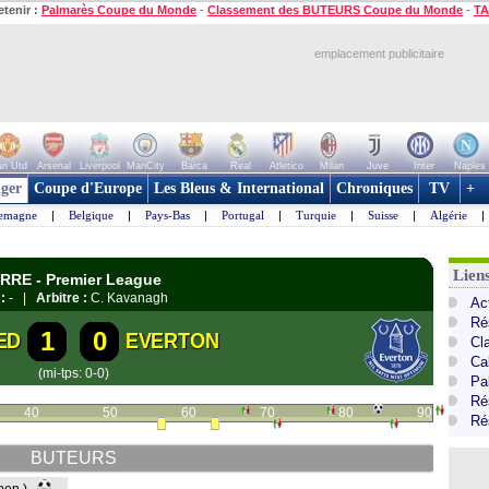
etenir :
Palmarès Coupe du Monde
-
Classement des BUTEURS Coupe du Monde
-
TA
emplacement publicitaire
n Utd
Arsenal
Liverpool
ManCity
Barca
Real
Atletico
Milan
Juve
Inter
Naples
ger
Coupe d'Europe
Les Bleus & International
Chroniques
TV
+
lemagne
|
Belgique
|
Pays-Bas
|
Portugal
|
Turquie
|
Suisse
|
Algérie
|
Lien
ERRE - Premier League
:
- |
Arbitre :
C. Kavanagh
Ac
Ré
1
0
ED
EVERTON
Cl
Ca
(mi-tps: 0-0)
Pa
Ré
40
50
60
70
80
90
Ré
BUTEURS