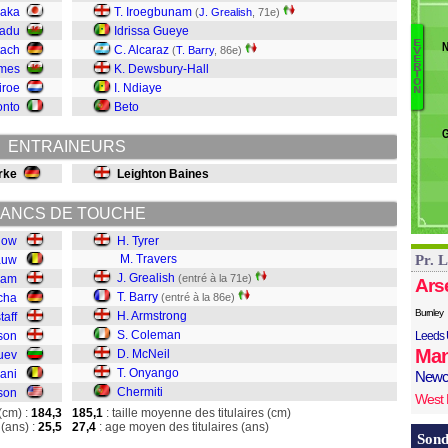
naka
T. Iroegbunam
N
(
J. Grealish
, 71e)
padu
Idrissa Gueye
B
E
N
B
tach
C. Alcaraz
(
T. Barry
, 86e)
V
E
C
D
R
ames
K. Dewsbury-Hall
T
O
O
iroe
I. Ndiaye
N
Mc
onto
Beto
C
G
A
ENTRAINEURS
Ba
G
rke
Leighton Baines
Tr
Ty
ANCS DE TOUCHE
low
H. Tyrer
M. Travers
Pr. 
auw
J. Grealish
ram
(entré à la 71e)
Ars
T. Barry
cha
(entré à la 86e)
Burnley
H. Armstrong
taff
S. Coleman
son
Leeds 
Man
D. McNeil
ruev
T. Onyango
ani
Newc
Chermiti
son
West
(cm) :
184,3
185,1
: taille moyenne des titulaires (cm)
(ans) :
25,5
27,4
: age moyen des titulaires (ans)
Sond