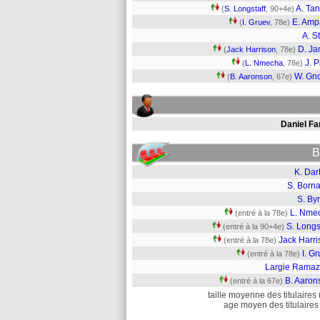
A. Ta
(
S. Longstaff
, 90+4e)
E. Am
(
I. Gruev
, 78e)
A. S
D. J
(
Jack Harrison
, 78e)
J. P
(
L. Nmecha
, 78e)
W. Gn
(
B. Aaronson
, 67e)
Daniel Fa
B
K. Dar
S. Born
S. By
L. Nme
(entré à la 78e)
S. Longs
(entré à la 90+4e)
Jack Harri
(entré à la 78e)
I. G
(entré à la 78e)
Largie Ramaz
B. Aaron
(entré à la 67e)
taille moyenne des titulaires 
age moyen des titulaires 