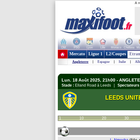
A r
OM
PSG
Lyon
Lille
Monaco
Chelsea
Ma
+ de clubs
Mercato
Ligue 1
L2/Coupes
Etran
Angleterre
|
Espagne
|
Italie
|
Al
Lun. 18 Août 2025, 21h00 - ANGLET
Stade :
Elland Road à Leeds |
Spectateurs 
LEEDS UNIT
1
10
20
30