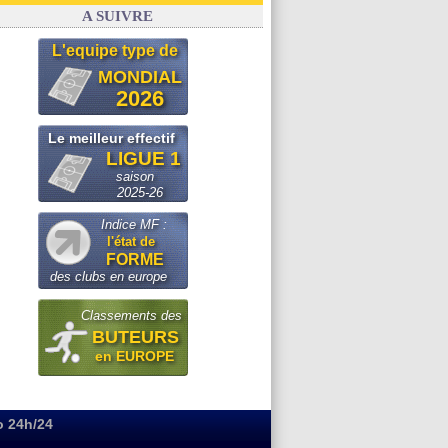
OM
: le club prêt à libérer Kondogbia ?
A SUIVRE
L'equipe type de
MONDIAL
2026
Le meilleur effectif
LIGUE 1
saison
2025-26
Indice MF :
l'état de
FORME
des clubs en europe
Classements des
BUTEURS
en EUROPE
o 24h/24