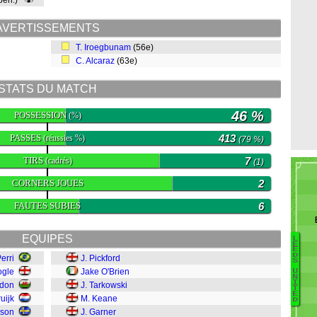
 pen.)
AVERTISSEMENTS
T. Iroegbunam
(56e)
C. Alcaraz
(63e)
STATS DU MATCH
46 %
POSSESSION
(%)
PASSES
413
(réussies %)
(79 %)
TIRS
7
(cadrés)
(1)
CORNERS JOUES
2
FAUTES SUBIES
6
EQUIPES
L
E
E
D
Perri
J. Pickford
A
S
ogle
Jake O'Brien
U
R
N
I
odon
J. Tarkowski
G
T
E
ruijk
M. Keane
H
D
son
J. Garner
L