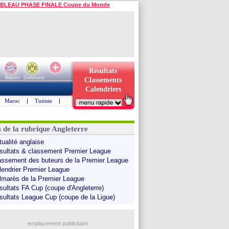
BLEAU PHASE FINALE Coupe du Monde
Résultats
Bayern
Dortmund
Classements
Calendriers
Maroc
|
Tunisie
|
s de la rubrique Angleterre
tualité anglaise
sultats & classement Premier League
assement des buteurs de la Premier League
lendrier Premier League
lmarès de la Premier League
sultats FA Cup (coupe d'Angleterre)
sultats League Cup (coupe de la Ligue)
emplacement publicitaire