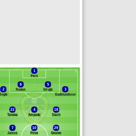
1
Perri
6
5
2
3
Rodon
Struijk
Bogle
Gudmundsson
Banc des remplaçants
Leeds United
22
4
18
aronson
Tanaka
Ampadu
Stach
amazani
ruev
7
10
29
arrison
James
Piroe
Gnonto
ongstaff