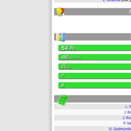
L. Nmecha
(84e,
54 %
480
(84 %)
21
(3)
7
8
L. 
J. B
J. R
P. St
G. Gudmunds