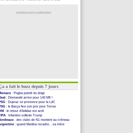
Amical
: un nouveau nul pour Le Mans
OM
: B. Genesio - "ce n'est pas idéal"
Amical
: un nul entre Auxerre et Troyes
OM
: Côme pousse pour Gouiri
LA Galaxy
: Sergi Roberto a signé (officiel)
emplacement publicitaire
Amical
: Angers fait tomber Lorient
Amical
: le Paris FC corrigé par Mayence
Amical
: Rennes encore battu par Brentford
Amical
: Paris SG 1-1 Man Utd (fini)
Barça
: De Jong menacé par l’arrivée de...
Voir les brèves précédentes
Ça a fait le buzz depuis 7 jours
Monaco
: Pogba pointé du doigt
Real
: Diomandé arrive pour 140 M€ !
PSG
: Dupraz se prononce pour la LdC
PSG
: le Barça fixe son prix pour Torres
OM
: le retour d'Adidas est acté
FIFA
: Infantino sollicite Trump
Bordeaux
: des clubs de N1 montent au créneau
Argentine
: quand Medina recadre... sa mère
Real
: le démenti de Leipzig pour Diomandé