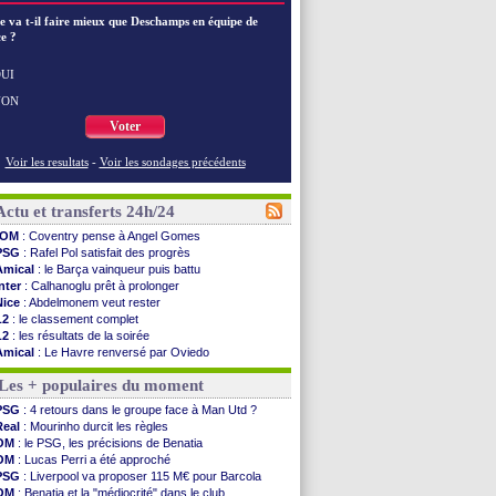
e va t-il faire mieux que Deschamps en équipe de
e ?
UI
NON
Voter
Voir les resultats
-
Voir les sondages précédents
Actu et transferts 24h/24
OM
: Coventry pense à Angel Gomes
PSG
: Rafel Pol satisfait des progrès
Amical
: le Barça vainqueur puis battu
Inter
: Calhanoglu prêt à prolonger
Nice
: Abdelmonem veut rester
L2
: le classement complet
L2
: les résultats de la soirée
Amical
: Le Havre renversé par Oviedo
Amical
: Nice battu aux tirs au but
Les + populaires du moment
Benfica
: Ivanovic proche de Lens
OM
: Dupraz "alarmé" par la situation
PSG
: 4 retours dans le groupe face à Man Utd ?
Atletico
: Alvarez, le Barça va revoir son offre
Real
: Mourinho durcit les règles
Lorient
: Mbamba prêté par Leverkusen (officiel)
OM
: le PSG, les précisions de Benatia
Amical
: le Real bat Ferencvaros
OM
: Lucas Perri a été approché
Naples
: Lukaku dit oui à Fenerbahçe
PSG
: Liverpool va proposer 115 M€ pour Barcola
Amical
: Brest arrache le nul contre Venise
OM
: Benatia et la "médiocrité" dans le club