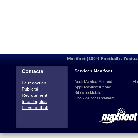
Maxifoot (100% Football) : l'actua
Services Maxifoot
Contacts
Appli Maxifoot Android
Flu
La rédaction
Appli Maxifoot iPhone
Publicité
Site web Mobile
Recrutement
Choix de consentement
Infos légales
Liens football