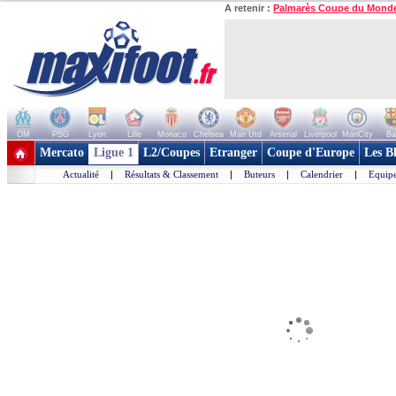
A retenir :
Palmarès Coupe du Mond
OM
PSG
Lyon
Lille
Monaco
Chelsea
Man Utd
Arsenal
Liverpool
ManCity
Ba
+ de clubs
Mercato
Ligue 1
L2/Coupes
Etranger
Coupe d'Europe
Les B
Actualité
|
Résultats & Classement
|
Buteurs
|
Calendrier
|
Equipe