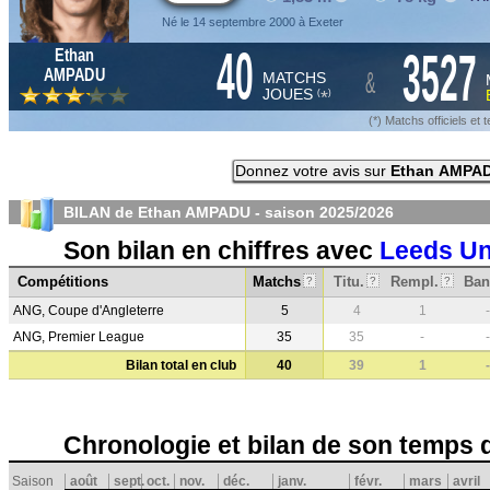
Né le 14 septembre 2000 à Exeter
40
3527
Ethan
&
AMPADU
MATCHS
JOUES
*
(
)
(*) Matchs officiels e
Donnez votre avis sur
Ethan AMPA
BILAN de Ethan AMPADU - saison
2025/2026
Son bilan en chiffres avec
Leeds Un
Compétitions
Matchs
Titu.
Rempl.
Ban
?
?
?
ANG, Coupe d'Angleterre
5
4
1
-
ANG, Premier League
35
35
-
-
Bilan total en club
40
39
1
-
Chronologie et bilan de son temps 
Saison
août
sept.
oct.
nov.
déc.
janv.
févr.
mars
avril