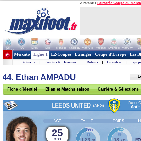
A retenir :
Palmarès Coupe du Mond
OM
PSG
Lyon
Lille
Monaco
Chelsea
Man Utd
Arsenal
Liverpool
ManCity
Ba
+ de clubs
Mercato
Ligue 1
L2/Coupes
Etranger
Coupe d'Europe
Les B
Actualité
|
Résultats & Classement
|
Buteurs
|
Calendrier
|
Equipe
44. Ethan AMPADU
L
Fiche d'identité
Bilan et Matchs saison
Carrière & Sélections
Début Co
LEEDS UNITED
(ANG)
Août
AGE
TAILLE
POIDS
N
25
39%
57%
ans
1,83 m
78 kg
PA