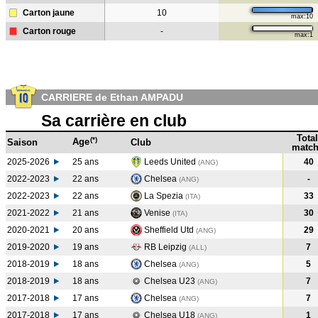
Carton jaune
10
max:10
Carton rouge
-
max:1
CARRIERE de Ethan AMPADU
Sa carrière en club
Total
(*)
Age
Saison
Club
match
2025-2026
25 ans
Leeds United
40
(ANG)
2022-2023
22 ans
Chelsea
-
(ANG
)
2022-2023
22 ans
La Spezia
33
(ITA
)
2021-2022
21 ans
Venise
30
(ITA
)
2020-2021
20 ans
Sheffield Utd
29
(ANG
)
2019-2020
19 ans
RB Leipzig
7
(ALL
)
2018-2019
18 ans
Chelsea
5
(ANG
)
2018-2019
18 ans
Chelsea U23
7
(ANG
)
2017-2018
17 ans
Chelsea
7
(ANG
)
2017-2018
17 ans
Chelsea U18
1
(ANG
)