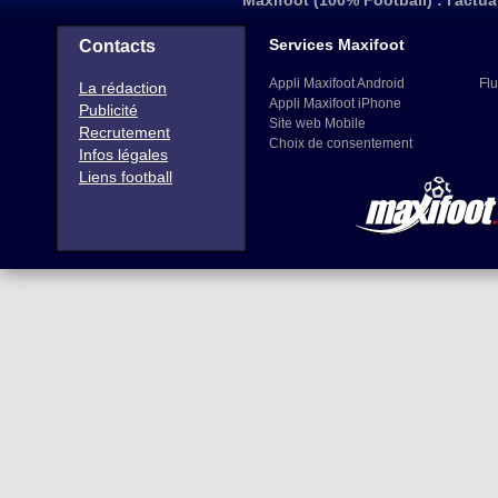
Maxifoot (100% Football) : l'actua
Services Maxifoot
Contacts
Appli Maxifoot Android
Flu
La rédaction
Appli Maxifoot iPhone
Publicité
Site web Mobile
Recrutement
Choix de consentement
Infos légales
Liens football