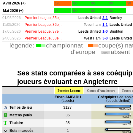
Avril 2026 (+)
120
90
90
90
90
Mai 2026 (+)
90
90
90
90
01/05/2026
Premier League, 35e j.
Leeds United
3-1
Burnley
11/05/2026
Premier League, 36e j.
Tottenham
1-1
Leeds United
17/05/2026
Premier League, 37e j.
Leeds United
1-0
Brighton
24/05/2026
Premier League, 38e j.
West Ham
3-0
Leeds United
légende:
championnat
coupe(s) na
d'europe
absent
abs.
Ses stats comparées à ses coéquipi
joueurs évoluant en Angleterre
Premier League
Coupe d'Angleterre
Toutes 
Ethan AMPADU
Coéquipiers de son 
(Leeds)
(Leeds United)
Temps de jeu
3123'
max:3123
Matchs joués
35
max:37
T
Titulaire
35
max:35
Buts marqués
1
max:14