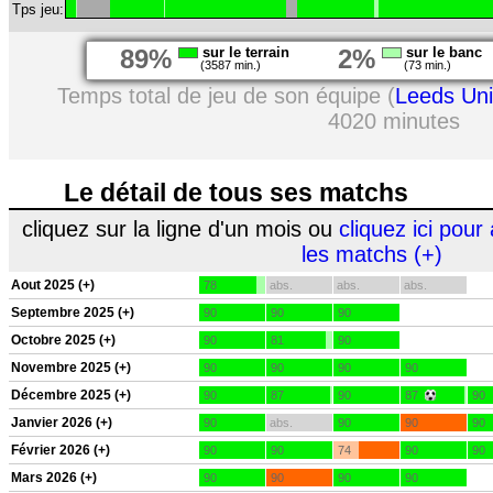
Tps jeu:
89%
sur le terrain
2%
sur le banc
(3587 min.)
(73 min.)
Temps total de jeu de son équipe (
Leeds Uni
4020 minutes
Le détail de tous ses matchs
cliquez sur la ligne d'un mois ou
cliquez ici pour 
les matchs (+)
Aout 2025 (+)
78
abs.
abs.
abs.
Septembre 2025 (+)
90
90
90
Octobre 2025 (+)
90
81
90
Novembre 2025 (+)
90
90
90
90
Décembre 2025 (+)
90
87
90
87
90
Janvier 2026 (+)
90
abs.
90
90
90
Février 2026 (+)
90
90
74
90
90
Mars 2026 (+)
90
90
90
90