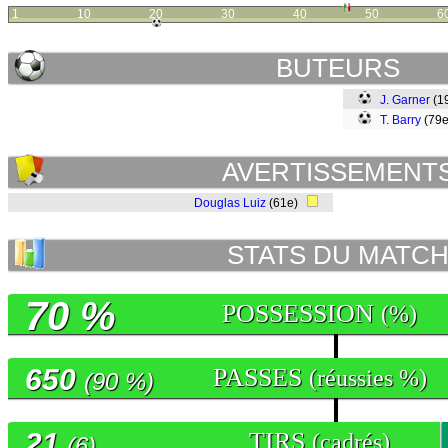
1
10
20
30
40
50
6
BUTEURS
J. Garner
(1
T. Barry
(79
AVERTISSEMENT
Douglas Luiz
(61e)
STATS DU MATC
70 %
POSSESSION
(%)
650
PASSES
(réussies %)
(90 %)
21
TIRS
(cadrés)
(6)