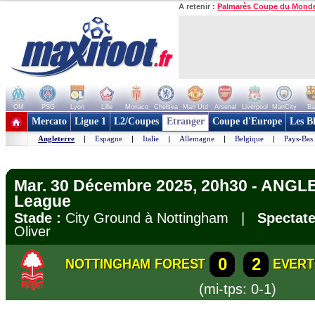
A retenir :
Palmarès Coupe du Mond
OM
PSG
Lyon
Lille
Monaco
Chelsea
Man Utd
Arsenal
Liverpool
ManCity
Ba
+ de clubs
Mercato
Ligue 1
L2/Coupes
Etranger
Coupe d'Europe
Les B
Angleterre
|
Espagne
|
Italie
|
Allemagne
|
Belgique
|
Pays-Bas
Mar. 30 Décembre 2025, 20h30 - ANGL
League
Stade :
City Ground à Nottingham |
Spectate
Oliver
0
2
NOTTINGHAM FOREST
EVER
(mi-tps: 0-1)