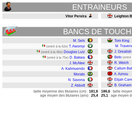
ENTRAINEURS
Vitor Pereira
Leighton 
BANCS DE TOUCH
M. Sels
Tom King
M. Travers
T. Awoniyi
(entré à la 62e)
J. Grealish
Douglas Luiz
(entré à la 46e)
Beto
D. Bakwa
(entré
(entré à la 75e)
R. Welch
J. McAtee
Callum Ba
A. Kalimuendo
A. Aznou
Morato
Elijah Cam
N. Savona
B. Graham
Z. Abbott
taille moyenne des titulaires (cm) :
181,6
186,6
: taille moye
age moyen des titulaires (ans) :
25,4
25,1
: age moyen de