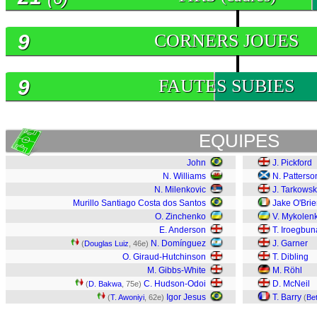
9
CORNERS JOUES
9
FAUTES SUBIES
EQUIPES
John
J. Pickford
N. Williams
N. Patterso
N. Milenkovic
J. Tarkowsk
Murillo Santiago Costa dos Santos
Jake O'Bri
O. Zinchenko
V. Mykolen
E. Anderson
T. Iroegbu
N. Domínguez
J. Garner
(
Douglas Luiz
, 46e)
O. Giraud-Hutchinson
T. Dibling
M. Gibbs-White
M. Röhl
C. Hudson-Odoi
D. McNeil
(
D. Bakwa
, 75e)
Igor Jesus
T. Barry
(
T. Awoniyi
, 62e)
(
Be